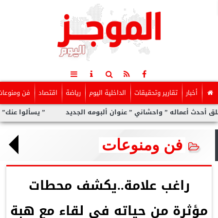
أخبار
تقارير وتحقيقات
الداخلية اليوم
رياضة
اقتصاد
فن ومنوعات
ماله ” واحشاني ” عنوان ألبومه الجديد
” يسألوا عنك” أولى مفاجآت
فن ومنوعات
راغب علامة..يكشف محطات
مؤثرة من حياته في لقاء مع هبة