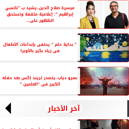
ميسرة صلاح الدين..يشيد ب ”نانسي
إبراهيم ”: إعلامية مثقفة وتستحق
الظهور على...
” بداية حلم ” يحتفى بإبداعات الأطفال
فى زياد بكير بالأوبرا
عمرو دياب..يتصدر تريند إكس بعد حفله
الكبير فى ”العلمين ”
آخر الأخبار