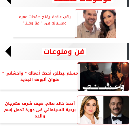
راغب علامة..يفتح صفحات عمره
ومسيرته فى ” منا وفينا”
فن ومنوعات
مسلم..يطلق أحدث أعماله ” واحشاني ”
عنوان ألبومه الجديد
أحمد خالد صالح..ضيف شرف مهرجان
بردية السينمائي فى دورة تحمل إسم
والده