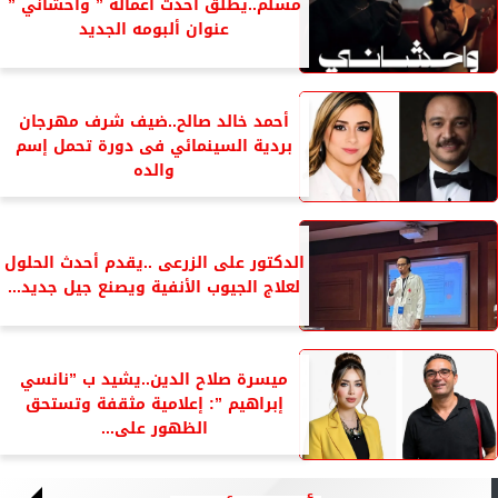
مسلم..يطلق أحدث أعماله ” واحشاني ”
عنوان ألبومه الجديد
أحمد خالد صالح..ضيف شرف مهرجان
بردية السينمائي فى دورة تحمل إسم
والده
الدكتور على الزرعى ..يقدم أحدث الحلول
لعلاج الجيوب الأنفية ويصنع جيل جديد...
ميسرة صلاح الدين..يشيد ب ”نانسي
إبراهيم ”: إعلامية مثقفة وتستحق
الظهور على...