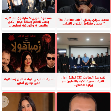
«محمود فوزي»: ماراثون القاهرة
محمد سراج..يطلق ” The Acting Lab
يبعث للعالم رسالة مصر الأمن
” معمل متكامل لفنون الأداء...
والحضارة والرياضة أسلوب...
هندسة اتصالات CIC تطلق أول
سارة الحديدي..تواجه الجن زمباهولا
طائرة مسيرة ذكية بالتعاون مع
على تياترو آفاق
وزارة الدفاع...