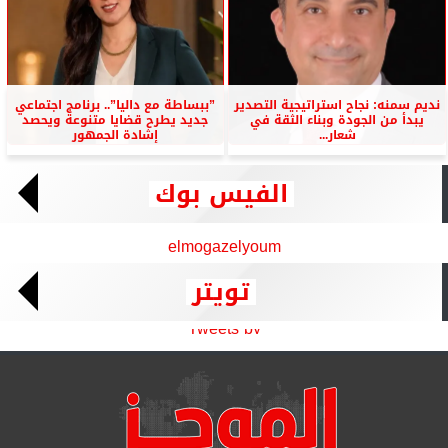
نديم سمنه: نجاح استراتيجية التصدير
”ببساطة مع داليا”.. برنامج اجتماعي
يبدأ من الجودة وبناء الثقة في
جديد يطرح قضايا متنوعة ويحصد
شعار...
إشادة الجمهور
الفيس بوك
elmogazelyoum
تويتر
Tweets by