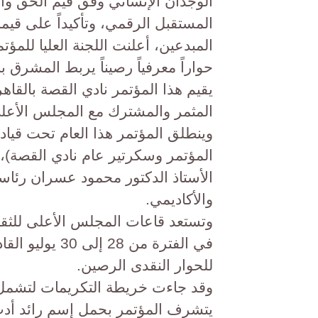
الوجدان الإنساني وفق قيم الحق وال
المستقبل الرقمي، وتأكيداً على قيمة
المبدعين، أعلنت اللجنة العليا للمؤت
حواراً معرفياً رصيناً يربط المشرق 
​يقيم هذا المؤتمر نادي القصة بالقاه
المثمر والمشترك مع المجلس الأعلى 
وينطلق المؤتمر هذا العام تحت قيادة
المؤتمر وسكرتير عام نادي القصة)، 
الأستاذ الدكتور محمود عسران رئاس
والأكاديمي.
​وتستعد قاعات المجلس الأعلى للثقاف
في الفترة من 8
للحوار النقدى الرصين.
​وقد جاءت خريطة التكريمات لتشمل
يتشرف المؤتمر بحمل إسم رائد أدب