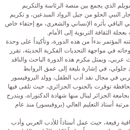
ويلم الذي يجمع بين منصة الرئاسة والتكريم
ار النبي الحلو من جيل الرواد المبدعين، و تكريم
ي الباقي بأثره الإنساني والشعري، مع إحتفاء خاص
جلة الثقافة التربوية إلى الأمام.
 المؤتمر بدءاً من هذه الدورة، وتأكيداً على وحدة
حاته في مواجهة التحديات الفكرية الحديثة، تقرر
عربي، ويمثل مكرم هذه الدورة الباحث والناقد
عيد جلولي، في إشارة بليغة إلى عمق الروابط
ربي في مجال نقد أدب الطفل، و​ولد البروفيسور
د جلولي في 9 ديسمبر 1961 بمحافظة توقرت بالجنوب الجزائري، حيث تلقى فيها
جامعة الجزائر لينال منها شهادة الدكتوراه، ويتدرج
تبة أستاذ التعليم العالي (بروفيسور) منذ عام
ية رفيعة، حيث عمل أستاذاً للأدب العربي وأدب