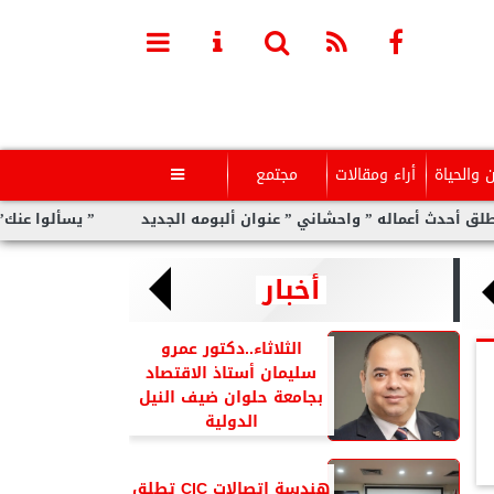
ن والحياة
أراء ومقالات
مجتمع

له ” واحشاني ” عنوان ألبومه الجديد
” يسألوا عنك” أولى مفاجآت ا
أخبار
الثلاثاء..دكتور عمرو
سليمان أستاذ الاقتصاد
بجامعة حلوان ضيف النيل
الدولية
هندسة اتصالات CIC تطلق