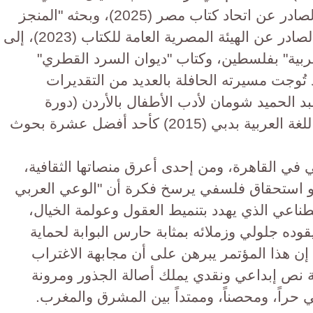
العربي الموجه للأطفال واليافعين" الصادر عن اتحاد كتاب مصر (2025)، وبحثه "المنجز
النقدي في أدب يعقوب الشاروني" الصادر عن الهيئة المصرية العامة للكتاب (2023)، إلى
بية" بفلسطين، وكتاب "ديوان السرد القطري"
ثقافة القطرية (2025)، وقد تُوجت مسيرته الحافلة بالعديد من التقديرات
بد الحميد شومان لأدب الأطفال بالأردن (دورة
2010)، ونيله جائزة المؤتمر الدولي للغة العربية بدبي (2015) كأحد أفضل عشرة بحوث
لي في القاهرة، ومن إحدى أعرق منصاتها الثقافية،
و استحقاق فلسفي يرسخ فكرة أن "الوعي العربي
طناعي الذي يهدد بتنميط العقول وعولمة الخيال،
قوده جلولي وزملائه بمثابة حارس البوابة لحماية
إن هذا المؤتمر يبرهن على أن مجابهة الاغتراب
عة نص إبداعي ونقدي يملك أصالة الجذور ومرونة
 حراً، ومحصناً، وممتداً بين المشرق والمغرب.