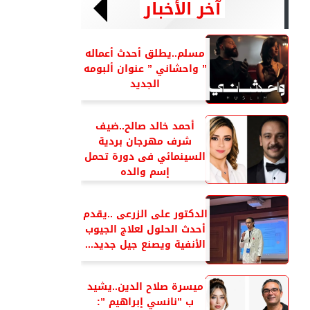
آخر الأخبار
مسلم..يطلق أحدث أعماله
” واحشاني ” عنوان ألبومه
الجديد
أحمد خالد صالح..ضيف
شرف مهرجان بردية
السينمائي فى دورة تحمل
إسم والده
الدكتور على الزرعى ..يقدم
أحدث الحلول لعلاج الجيوب
الأنفية ويصنع جيل جديد...
ميسرة صلاح الدين..يشيد
ب ”نانسي إبراهيم ”: