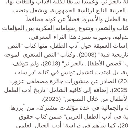
 بالجزائر، وعميداً سابقاً لكلية الآداب واللغات بها،
 العربية التابع لرئاسة الجمهورية، ويشغل منصب
اية الطفل والأسرة، فضلاً عن كونه محافظاً
تاب والشعر، ​وتتنوع إسهاماته الفكرية بين المؤلفات
لدولية، وسيرته تسرد هذا الثراء المعرفي.
راسات العميقة حول أدب الطفل، منها كتاب "النص
الأدبي للأطفال في الجزائر: دراسة تاريخية فنية" (2003)، وكتاب "النص الشعري الموجه
للأطفال في الجزائر" (2008)، وكتاب "قصص الأطفال بالجزائر" (2013)، ولم تتوقف
ئرية، بل امتدت لتشمل تونس في كتابه "دراسات
نقدية في أدب الطفل التونسي" (2019) الصادر عن منشورات جائزة مصطفى عزوز،
وكتاب "دراسات في أدب الأطفال" (2025)، إضافة إلى كافيه الشامل "تاريخ أدب الطفل
طفال من خلال النصوص" (2023).
ة والجمالية في عدة مؤلفات مشتركة، من أبرزها
سية في أدب الطفل العربي" ضمن كتاب حقوق
الإنسان الصادر عن جامعة قطر (2022)، كما ساهم في دراسة "أدب الخيال العلمي