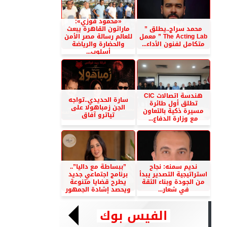
«محمود فوزي»:
محمد سراج..يطلق ”
ماراثون القاهرة يبعث
The Acting Lab ” معمل
للعالم رسالة مصر الأمن
متكامل لفنون الأداء...
والحضارة والرياضة
أسلوب...
هندسة اتصالات CIC
سارة الحديدي..تواجه
تطلق أول طائرة
الجن زمباهولا على
مسيرة ذكية بالتعاون
تياترو آفاق
مع وزارة الدفاع...
نديم سمنه: نجاح
”ببساطة مع داليا”..
استراتيجية التصدير يبدأ
برنامج اجتماعي جديد
من الجودة وبناء الثقة
يطرح قضايا متنوعة
في شعار...
ويحصد إشادة الجمهور
الفيس بوك