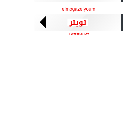
elmogazelyoum
تويتر
Tweets by