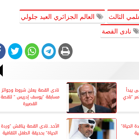
لمي الثالث
العالم الجزائري العيد جلولي
نادى القصة
ى يبدأ
نادى القصة يعلن شروط وجوائز
ر ”نادي
مسابقة ”يوسف إدريس ” للقصة
القصيرة
ة الحياة”
الأحد..نادى القصة يناقش ”وردة
ية
الحياة” بحديقة الطفل الثقافية