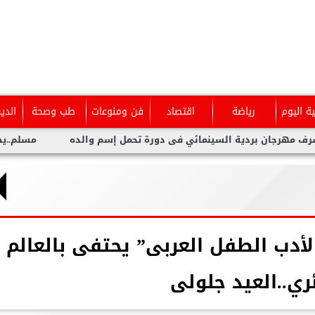
ية اليوم
رياضة
اقتصاد
فن ومنوعات
طب وصحة
الدي
ردية السينمائي فى دورة تحمل إسم والده
مسلم..يطلق أحدث أعما
لأدب الطفل العربى” يحتفى بالعالم
ئري..العيد جلولى