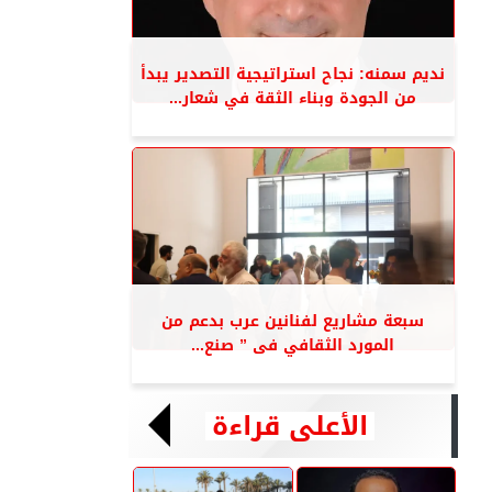
نديم سمنه: نجاح استراتيجية التصدير يبدأ
من الجودة وبناء الثقة في شعار...
سبعة مشاريع لفنانين عرب بدعم من
المورد الثقافي فى ” صنع...
الأعلى قراءة