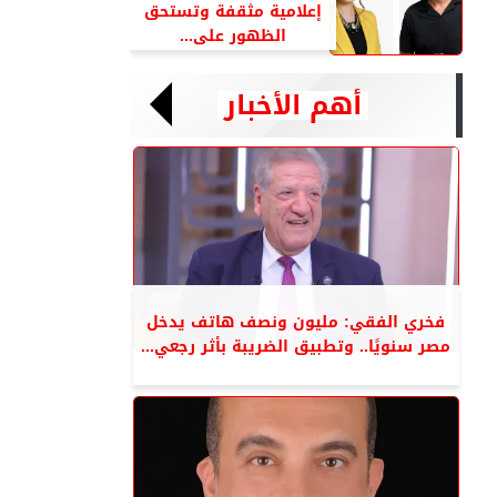
إعلامية مثقفة وتستحق
الظهور على...
أهم الأخبار
فخري الفقي: مليون ونصف هاتف يدخل
مصر سنويًا.. وتطبيق الضريبة بأثر رجعي...