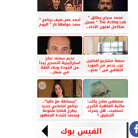
محمد سراج..يطلق ”
أحمد عمر..ضيف برنامج ”
The Acting Lab ” معمل
سعد مولعها نار ” اليوم
متكامل لفنون الأداء...
نديم سمنه: نجاح
سبعة مشاريع لفنانين
استراتيجية التصدير يبدأ
عرب بدعم من المورد
من الجودة وبناء الثقة
الثقافي فى ” صنع...
في شعار...
مصطفى صلاح يكتب:
”ببساطة مع داليا”..
مكتبة القاهرة الكبرى
برنامج اجتماعي جديد
تستغيث.. هل يتحرك
يطرح قضايا متنوعة
التحقيق ؟
ويحصد إشادة الجمهور
الفيس بوك