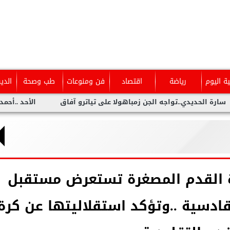
ية اليوم
رياضة
اقتصاد
فن ومنوعات
طب وصحة
الدي
يدي..تواجه الجن زمباهولا على تياترو آفاق
الأحد ..أحمد شيبة يح
ة القدم المصغرة تستعرض مستقبل
ادسية ..وتؤكد استقلاليتها عن كرة