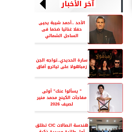
آخر الأخبار
الأحد ..أحمد شيبة يحيى
حفلا غنائيا ضخما فى
الساحل الشمالي
سارة الحديدي..تواجه الجن
زمباهولا على تياترو آفاق
” يسألوا عنك” أولى
مفاجآت الكينج محمد منير
لصيف 2026
هندسة اتصالات CIC تطلق
أول طائرة مسيرة ذكية