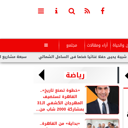
ن والحياة
أراء ومقالات
مجتمع

يى حفلا غنائيا ضخما فى الساحل الشمالي
سبعة مشاريع لفنانين عرب
رياضة
«خطوة تصنع تاريخ»..
القاهرة تستضيف
المهرجان الكشفي الـ31
بمشاركة 2000 شاب من...
«بداية» من القاهرة..