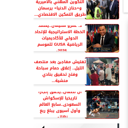
التكوين المهني بالأميرية
و«حنان الدنيا» يرسمان
طريق التمكين الاقتصادي...
د. عمرو سليمان..يعتمد
الخطة الاستراتيجية للإتحاد
الدولي للأكاديميات
الرياضية GUSA للموسم
2026-...
تفتيش مفاجئ بعد منتصف
الليل.. إغلاق حمام سباحة
وفتح تحقيق بنادي
منشية...
آل نصفان..يحقق إنجازا
تاريخيا للإسكواش
السعودى..سابع العالم
وأول آسيوى يبلغ ربع
نهائي...