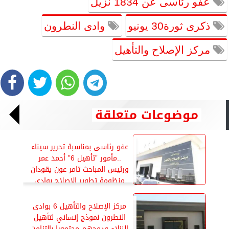
عفو رئاسى عن 1834 نزيل
ذكرى ثورة30 يونيو
وادى النطرون
مركز الإصلاح والتأهيل
موضوعات متعلقة
عفو رئاسى بمناسبة تحرير سيناء
..مأمور ”تأهيل 6” أحمد عمر
ورئيس المباحث تامر عون يقودان
منظومة تطوير الإصلاح بوادى
النطرون
مركز الإصلاح والتأهيل 6 بوادى
النطرون نموذج إنساني لتأهيل
النزلاء ودمجهم مجتمعيا بالتزامن