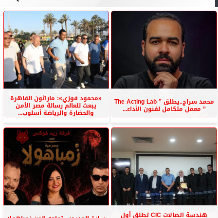
«محمود فوزي»: ماراثون القاهرة
محمد سراج..يطلق ” The Acting Lab
يبعث للعالم رسالة مصر الأمن
” معمل متكامل لفنون الأداء...
والحضارة والرياضة أسلوب...
هندسة اتصالات CIC تطلق أول