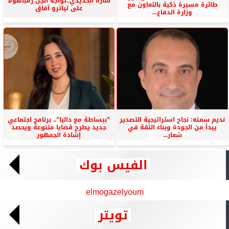
سارة الحديدي..تواجه الجن زمباهولا
طائرة مسيرة ذكية بالتعاون مع
على تياترو آفاق
وزارة الدفاع...
نديم سمنه: نجاح استراتيجية التصدير
”ببساطة مع داليا”.. برنامج اجتماعي
يبدأ من الجودة وبناء الثقة في
جديد يطرح قضايا متنوعة ويحصد
شعار...
إشادة الجمهور
الفيس بوك
elmogazelyoum
تويتر