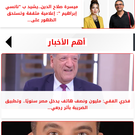
ميسرة صلاح الدين..يشيد ب ”نانسي
إبراهيم ”: إعلامية مثقفة وتستحق
الظهور على...
أهم الأخبار
فخري الفقي: مليون ونصف هاتف يدخل مصر سنويًا.. وتطبيق
الضريبة بأثر رجعي...