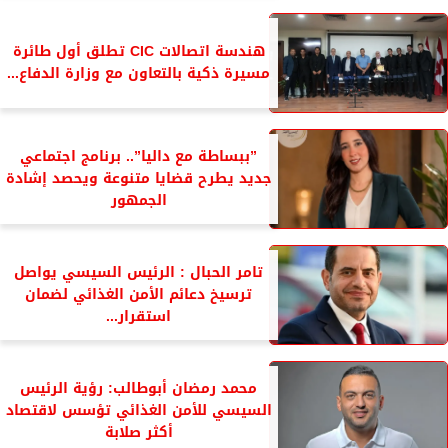
هندسة اتصالات CIC تطلق أول طائرة
مسيرة ذكية بالتعاون مع وزارة الدفاع...
”ببساطة مع داليا”.. برنامج اجتماعي
جديد يطرح قضايا متنوعة ويحصد إشادة
الجمهور
تامر الحبال : الرئيس السيسي يواصل
ترسيخ دعائم الأمن الغذائي لضمان
استقرار...
محمد رمضان أبوطالب: رؤية الرئيس
السيسي للأمن الغذائي تؤسس لاقتصاد
أكثر صلابة