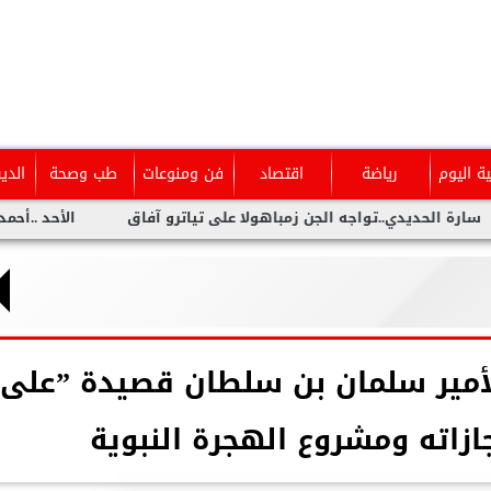
ية اليوم
رياضة
اقتصاد
فن ومنوعات
طب وصحة
الدي
ديدي..تواجه الجن زمباهولا على تياترو آفاق
الأحد ..أحمد شيبة يح
الأمير سلمان بن سلطان قصيدة ”على
جازاته ومشروع الهجرة النبوية