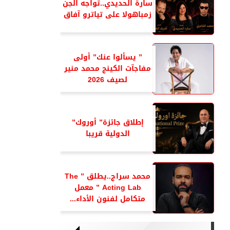
سارة الحديدي..تواجه الجن
زمباهولا على تياترو آفاق
” يسألوا عنك” أولى
مفاجآت الكينج محمد منير
لصيف 2026
إطلاق جائزة” أوروك”
الدولية قريبا
محمد سراج..يطلق ” The
Acting Lab ” معمل
متكامل لفنون الأداء...