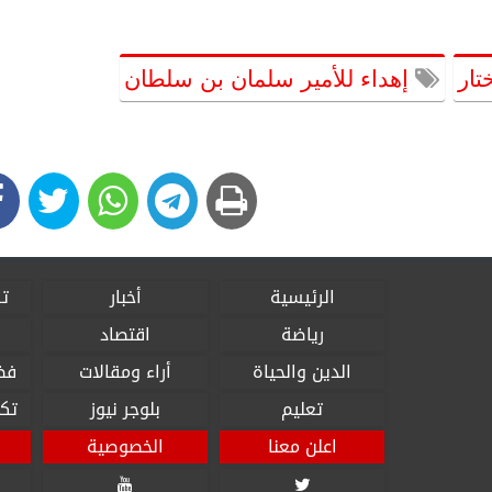
تار
إهداء للأمير سلمان بن سلطان
الرئيسية
أخبار
تق
رياضة
اقتصاد
الدين والحياة
أراء ومقالات
فض
تعليم
بلوجر نيوز
تكن
اعلن معنا
الخصوصية

