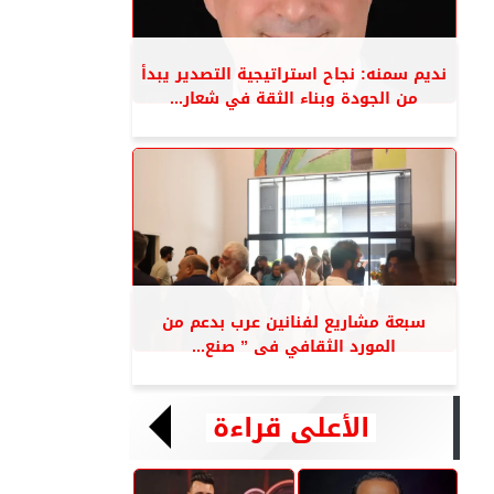
نديم سمنه: نجاح استراتيجية التصدير يبدأ
من الجودة وبناء الثقة في شعار...
سبعة مشاريع لفنانين عرب بدعم من
المورد الثقافي فى ” صنع...
الأعلى قراءة