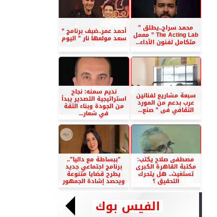
محمد سراج..يطلق ”
أحمد عمر..ضيف برنامج ”
The Acting Lab ” معمل
سعد مولعها نار ” اليوم
متكامل لفنون الأداء...
نديم سمنه: نجاح
سبعة مشاريع لفنانين
استراتيجية التصدير يبدأ
عرب بدعم من المورد
من الجودة وبناء الثقة
الثقافي فى ” صنع...
في شعار...
مصطفى صلاح يكتب:
”ببساطة مع داليا”..
مكتبة القاهرة الكبرى
برنامج اجتماعي جديد
تستغيث.. هل يتحرك
يطرح قضايا متنوعة
التحقيق ؟
ويحصد إشادة الجمهور
الفيس بوك