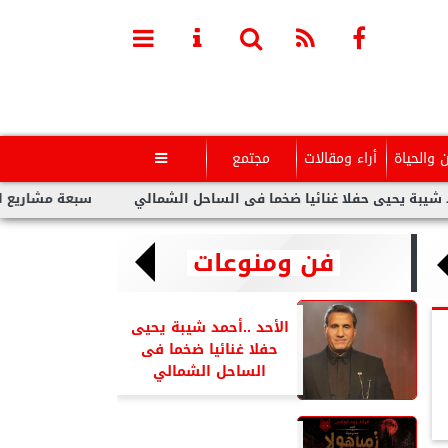
ن والحياة
أراء ومقالات
مجتمع

يى حفلا غنائيا ضخما فى الساحل الشمالي
سبعة مشاريع لفنانين عر
فن ومنوعات
الأحد ..أحمد شيبة يحيى
حفلا غنائيا ضخما فى
الساحل الشمالي