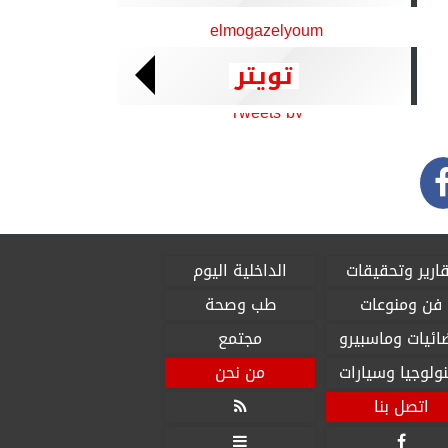
elmogazelyoum
تويتر
Tweets by
ارير وتحقيقات
الداخلية اليوم
فن ومنوعات
طب وصحة
ائيات وماسبيرو
مجتمع
ولوجيا وسيارات
من نحن
اتصل بنا


