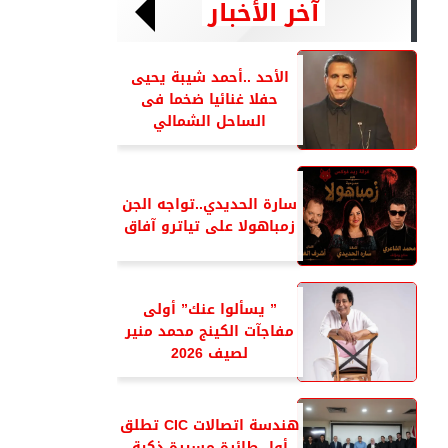
آخر الأخبار
الأحد ..أحمد شيبة يحيى
حفلا غنائيا ضخما فى
الساحل الشمالي
سارة الحديدي..تواجه الجن
زمباهولا على تياترو آفاق
” يسألوا عنك” أولى
مفاجآت الكينج محمد منير
لصيف 2026
هندسة اتصالات CIC تطلق
أول طائرة مسيرة ذكية