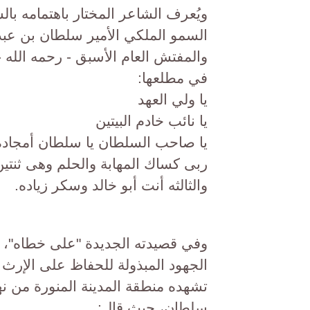
ويُعرف الشاعر المختار باهتمامه 
السمو الملكي الأمير سلطان بن عبدا
والمفتش العام الأسبق - رحمه الله -
في مطلعها:
يا ولي العهد
يا نائب خادم البيتين
يا صاحب السلطان يا سلطان أمجاده
ربى كساك المهابة والحلم وهى ثنتين
والثالثه أنت أبو خالد وسكر زياده.
وفي قصيدته الجديدة "على خطاه"، عب
الجهود المبذولة للحفاظ على الإرث ا
تشهده منطقة المدينة المنورة من نه
سلطان، حيث قال: