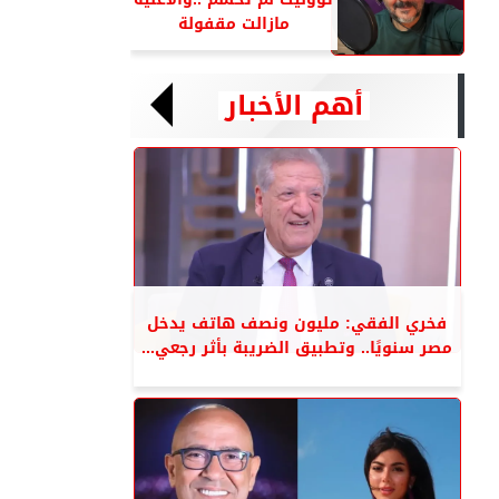
مازالت مقفولة
أهم الأخبار
فخري الفقي: مليون ونصف هاتف يدخل
مصر سنويًا.. وتطبيق الضريبة بأثر رجعي...