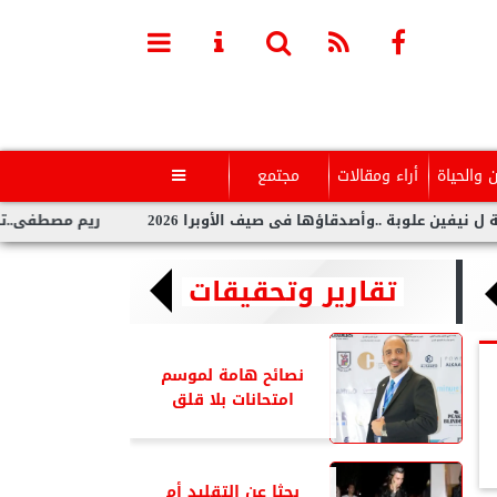
ن والحياة
أراء ومقالات
مجتمع

علوبة ..وأصدقاؤها فى صيف الأوبرا 2026
ريم مصطفى..تخطف الأنظا
تقارير وتحقيقات
نصائح هامة لموسم
امتحانات بلا قلق
بحثا عن التقليد أم