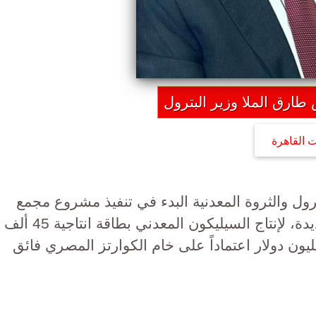
طارق الملا وزير البترول
ت القاهرة
رول والثروة المعدنية البدء في تنفيذ مشروع مجمع
إنتاج السيليكون بمدينة العلمين الجديدة، لإنتاج السيليكون المعدني بطاقة انتاجية 45 ألف
سنوياً وبتكلفة استثمارية 172 مليون دولار اعتماداً على خام الكوارتز المصري فائق