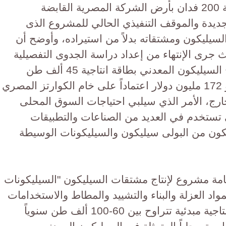
المشروع المقرر اقامته على مساحة 200 فدان بأرض الشركة المصرية القابضة
لجديدة والموقف التنفيذي الحالي للمشروع الذى
سيليكون ومشتقاته بدلاً من استيراده، وأوضح أن
ختلفة حيث جرى الإنتهاء من إعداد دراسة الجدوى التفصيلية
للمرحلة الأولى والتي تستهدف إنتاج السيليكون المعدني بطاقة انتاجية 45 ألف طن
سنوياً وبتكلفة استثمارية تقدر بــنحو 172 مليون دولار اعتماداً على خام الكوارتز المصري
لخارج، الأمر الذي سيلبي احتياجات السوق المحلى
ي تستخدم في العديد من الصناعات والتطبيقات
كون من البولى سيليكون والسيليكونات الوسيطة
امة مشروع لإنتاج مشتقات السيليكون "السيليكونات
اد العزلة والبناء والتشييد والمطاط والاستخدامات
الطبية والورق وغيرها وذلك بطاقة إنتاجية مبدئية تتراوح بين 60-100 ألف طن سنوياً