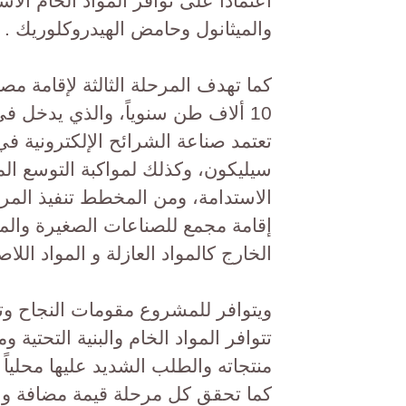
اعتماداً على توافر المواد الخام الأ
والميثانول وحامض الهيدروكلوريك .
كما تهدف المرحلة الثالثة لإقامة مصن
10 ألاف طن سنوياً، والذي يدخل ف
تعتمد صناعة الشرائح الإلكترونية في
سيليكون، وكذلك لمواكبة التوسع ا
الاستدامة، ومن المخطط تنفيذ المر
إقامة مجمع للصناعات الصغيرة والمت
الخارج كالمواد العازلة و المواد اللا
ويتوافر للمشروع مقومات النجاح وت
تتوافر المواد الخام والبنية التحتية 
منتجاته والطلب الشديد عليها محليا
كما تحقق كل مرحلة قيمة مضافة وعائ