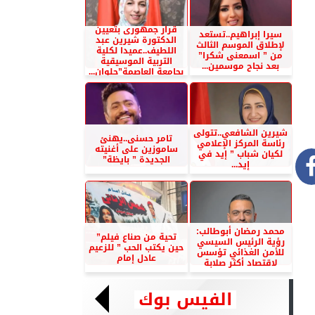
قرار جمهورى بتعيين
سيرا إبراهيم..تستعد
الدكتورة شيرين عبد
لإطلاق الموسم الثالث
اللطيف..عميدا لكلية
من ” اسمعنى شكرا”
التربية الموسيقية
بعد نجاح موسمين...
بجامعة العاصمة”حلوان...
شيرين الشافعي..تتولى
تامر حسنى..يهنئ
رئاسة المركز الإعلامي
ساموزين على أغنيته
لكيان شباب ” إيد في
الجديدة ” بايظة”
إيد...
محمد رمضان أبوطالب:
تحية من صناع فيلم”
رؤية الرئيس السيسي
حين يكتب الحب ” للزعيم
للأمن الغذائي تؤسس
عادل إمام
لاقتصاد أكثر صلابة
الفيس بوك