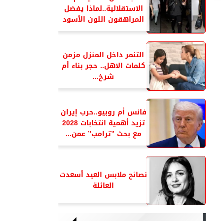
الاستقلالية..لماذا يفضل
المراهقون اللون الأسود
التنمر داخل المنزل مزمن
كلمات الاهل.. حجر بناء أم
شرخ...
فانس أم روبيو..حرب إيران
تزيد أهمية انتخابات 2028
مع بحث ”ترامب” عمن...
نصائح ملابس العيد أسعدت
العائلة