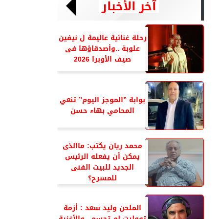
آخر الأخبار
رحلة غنائية عاليمة ل نيفين
علوبة ..وأصدقاؤها فى
صيف الأوبرا 2026
بوابة ”الموجز اليوم” تنعي
المحامي بهاء حسن
محمد ريان يكتب: ماالذى
يمكن أن يفعله الرئيس
الجديد للبيت الفنى
للمسرح؟
الملحن وليد سعد : أزمة
تووليت لم تحسم ..والأغنية