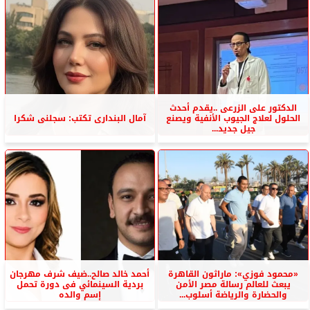
الدكتور على الزرعى ..يقدم أحدث
الحلول لعلاج الجيوب الأنفية ويصنع
آمال البندارى تكتب: سجلنى شكرا
جيل جديد...
«محمود فوزي»: ماراثون القاهرة
أحمد خالد صالح..ضيف شرف مهرجان
يبعث للعالم رسالة مصر الأمن
بردية السينمائي فى دورة تحمل
والحضارة والرياضة أسلوب...
إسم والده