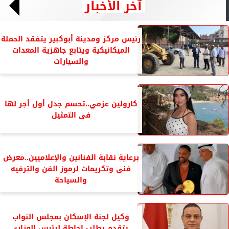
آخر الأخبار
رئيس مركز ومدينة أبوكبير يتفقد الحملة
الميكانيكية ويتابع جاهزية المعدات
والسيارات
كارولين عزمي..تحسم جدل أول أجر لها
فى التمثيل
برعاية نقابة الفنانين والإعلاميين..معرض
فنى وتكريمات لرموز الفن والترفيه
والسياحة
وكيل لجنة الإسكان بمجلس النواب
يتقدم بطلب إحاطة لرئيس الوزارء