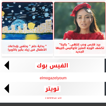
برد قارس وحب إنتهى..” يالينا”
” بداية حلم ” يحتفى بإبداعات
تكشف الوجه المثير لكواليس كليبها
الأطفال فى زياد بكير بالأوبرا
الجديد
الفيس بوك
elmogazelyoum
تويتر
Tweets by