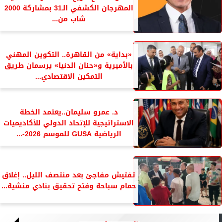
المهرجان الكشفي الـ31 بمشاركة 2000
شاب من...
«بداية» من القاهرة.. التكوين المهني
بالأميرية و«حنان الدنيا» يرسمان طريق
التمكين الاقتصادي...
د. عمرو سليمان..يعتمد الخطة
الاستراتيجية للإتحاد الدولي للأكاديميات
الرياضية GUSA للموسم 2026-...
تفتيش مفاجئ بعد منتصف الليل.. إغلاق
حمام سباحة وفتح تحقيق بنادي منشية...