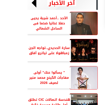
آخر الأخبار
الأحد ..أحمد شيبة يحيى
حفلا غنائيا ضخما فى
الساحل الشمالي
سارة الحديدي..تواجه الجن
زمباهولا على تياترو آفاق
” يسألوا عنك” أولى
مفاجآت الكينج محمد منير
لصيف 2026
هندسة اتصالات CIC تطلق
أول طائرة مسيرة ذكية