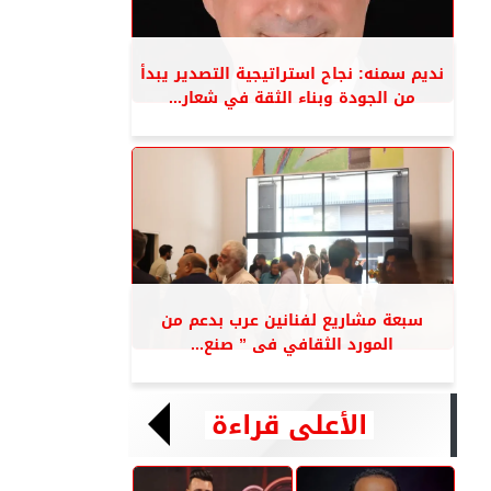
نديم سمنه: نجاح استراتيجية التصدير يبدأ
من الجودة وبناء الثقة في شعار...
سبعة مشاريع لفنانين عرب بدعم من
المورد الثقافي فى ” صنع...
الأعلى قراءة