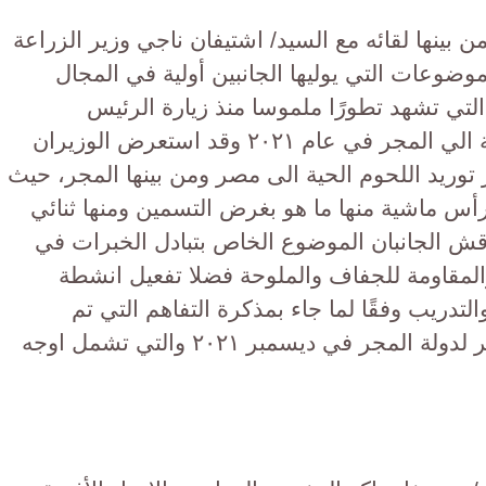
 بينها لقائه مع السيد/ اشتيفان ناجي وزير الزراعة
ضوعات التي يوليها الجانبين أولية في المجال
 التي تشهد تطورًا ملموسا منذ زيارة الرئيس
عبدالفتاح السيسي رئيس الجمهورية الي المجر في عام ٢٠٢١ وقد استعرض الوزيران
ر توريد اللحوم الحية الى مصر ومن بينها المجر، حيث
 استيراد أكثر من ٢٥ الف رأس ماشية منها ما هو بغرض التسمين ومنها ثنائي
ناقش الجانبان الموضوع الخاص بتبادل الخبرات في
ة والمقاومة للجفاف والملوحة فضلا تفعيل انشطة
لتدريب وفقًا لما جاء بمذكرة التفاهم التي تم
توقيعها بين البلدين اثناء زيارة القصير لدولة المجر في ديسمبر ٢٠٢١ والتي تشمل اوجه