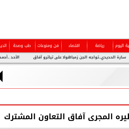
ية اليوم
رياضة
اقتصاد
فن ومنوعات
طب وصحة
الدي
يدي..تواجه الجن زمباهولا على تياترو آفاق
الأحد ..أحمد شيبة يح
ظيره المجرى آفاق التعاون المشترك