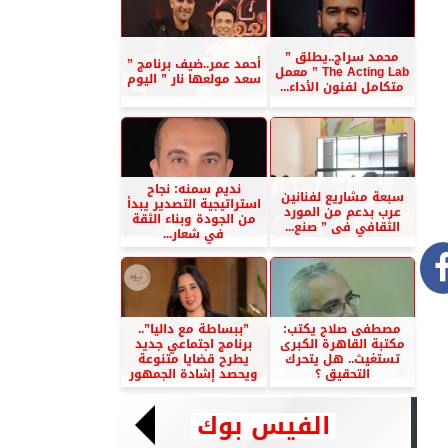
محمد سراج..يطلق ”
أحمد عمر..ضيف برنامج ”
The Acting Lab ” معمل
سعد مولعها نار ” اليوم
متكامل لفنون الأداء...
نديم سمنه: نجاح
سبعة مشاريع لفنانين
استراتيجية التصدير يبدأ
عرب بدعم من المورد
من الجودة وبناء الثقة
الثقافي فى ” صنع...
في شعار...
مصطفى صلاح يكتب:
”ببساطة مع داليا”..
مكتبة القاهرة الكبرى
برنامج اجتماعي جديد
تستغيث.. هل يتحرك
يطرح قضايا متنوعة
التحقيق ؟
ويحصد إشادة الجمهور
الفيس بوك