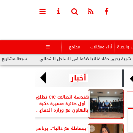
ن والحياة
أراء ومقالات
مجتمع

يى حفلا غنائيا ضخما فى الساحل الشمالي
سبعة مشاريع لفنانين عرب
أخبار
هندسة اتصالات CIC تطلق
أول طائرة مسيرة ذكية
بالتعاون مع وزارة الدفاع...
”ببساطة مع داليا”.. برنامج