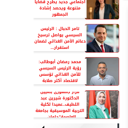
اجتماعي جديد يطرح قضايا
متنوعة ويحصد إشادة
الجمهور
تامر الحبال : الرئيس
السيسي يواصل ترسيخ
دعائم الأمن الغذائي لضمان
استقرار...
محمد رمضان أبوطالب:
رؤية الرئيس السيسي
للأمن الغذائي تؤسس
لاقتصاد أكثر صلابة
قرار جمهورى بتعيين
الدكتورة شيرين عبد
اللطيف..عميدا لكلية
التربية الموسيقية بجامعة
العاصمة”حلوان...