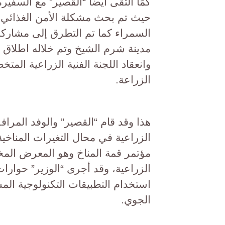
كمًا التقى أيضا “القصير” مع السفير
حيث تم بحث مشكلة الأمن الغذائي ال
السمراء كما تم التطرق إلى مشاركة
وانعقاد اللجنة الفنية الزراعية الم
الزراعة.
هذا وقد قام “القصير” والوفد المراف
الزراعية في محال التغيرات المناخية
مؤتمر قمة المناخ وهو المعرض الم
الزراعية، وقد أجرى “الوزير” حوار
استخدام التطبيقات التكنولوجية المس
الجوي.