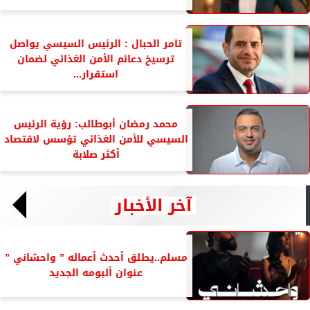
تامر الحبال : الرئيس السيسي يواصل
ترسيخ دعائم الأمن الغذائي لضمان
استقرار...
محمد رمضان أبوطالب: رؤية الرئيس
السيسي للأمن الغذائي تؤسس لاقتصاد
أكثر صلابة
آخر الأخبار
مسلم..يطلق أحدث أعماله ” واحشاني ”
عنوان ألبومه الجديد