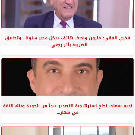
فخري الفقي: مليون ونصف هاتف يدخل مصر سنويًا.. وتطبيق
الضريبة بأثر رجعي...
نديم سمنه: نجاح استراتيجية التصدير يبدأ من الجودة وبناء الثقة
في شعار...