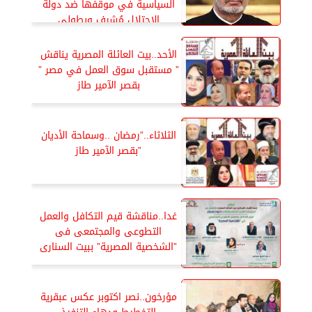
السياسية في موقفها ضد دولة
الإحتلال مُشرف وبطولي
الأحد..بيت العائلة المصرية يناقش
” مستقبل سوق العمل في مصر ”
بقصر الآمير طاز
الثلاثاء..”رمضان ..وسماحة الأديان
”بقصر الآمير طاز
غدا..مناقشة قيم التكافل والعمل
التطوعى والمجتمعى فى
”الشخصية المصرية” ببيت السنارى
مؤرخون..نصر اكتوبر عكس عبقرية