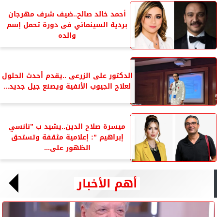
أحمد خالد صالح..ضيف شرف مهرجان
بردية السينمائي فى دورة تحمل إسم
والده
الدكتور على الزرعى ..يقدم أحدث الحلول
لعلاج الجيوب الأنفية ويصنع جيل جديد...
ميسرة صلاح الدين..يشيد ب ”نانسي
إبراهيم ”: إعلامية مثقفة وتستحق
الظهور على...
أهم الأخبار