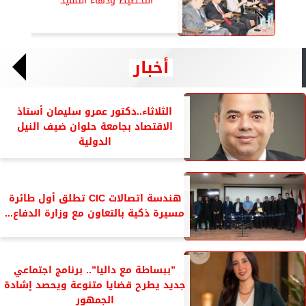
التخطيط ودهاء التنفيذ
أخبار
الثلاثاء..دكتور عمرو سليمان أستاذ
الاقتصاد بجامعة حلوان ضيف النيل
الدولية
هندسة اتصالات CIC تطلق أول طائرة
مسيرة ذكية بالتعاون مع وزارة الدفاع...
”ببساطة مع داليا”.. برنامج اجتماعي
جديد يطرح قضايا متنوعة ويحصد إشادة
الجمهور