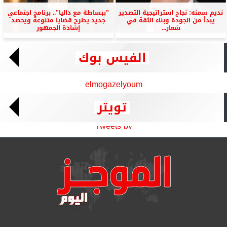
نديم سمنه: نجاح استراتيجية التصدير
”ببساطة مع داليا”.. برنامج اجتماعي
يبدأ من الجودة وبناء الثقة في
جديد يطرح قضايا متنوعة ويحصد
شعار...
إشادة الجمهور
الفيس بوك
elmogazelyoum
تويتر
Tweets by