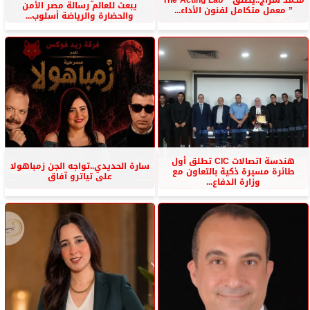
محمد سراج..يطلق ” The Acting Lab
يبعث للعالم رسالة مصر الأمن
” معمل متكامل لفنون الأداء...
والحضارة والرياضة أسلوب...
هندسة اتصالات CIC تطلق أول
سارة الحديدي..تواجه الجن زمباهولا
طائرة مسيرة ذكية بالتعاون مع
على تياترو آفاق
وزارة الدفاع...