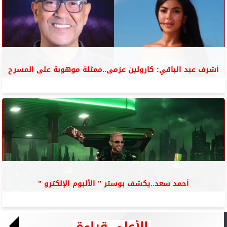
أشرف عبد الباقي: كارولين عزمى..ممثلة موهوبة على المسرح
أحمد سعد..يكشف بوستر ” الألبوم الإلكترو ”
الأعلى قراءة