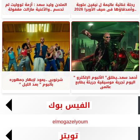
رحلة غنائية عاليمة ل نيفين علوبة
الملحن وليد سعد : أزمة تووليت لم
..وأصدقاؤها فى صيف الأوبرا 2026
تحسم ..والأغنية مازالت مقفولة
أحمد سعد..يطلق” الألبوم الإلكترو ”
شرنوبى ..يعود لإبهار جمهوره
اليوم تجربة موسيقية جريئة بطابع
بألبوم ” بعد الليل ”
عالمى
الفيس بوك
elmogazelyoum
تويتر