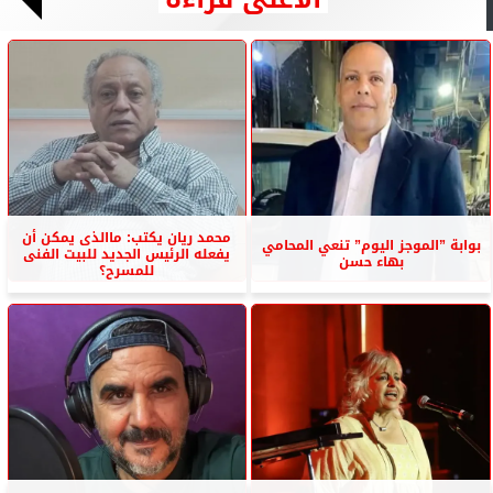
محمد ريان يكتب: ماالذى يمكن أن
بوابة ”الموجز اليوم” تنعي المحامي
يفعله الرئيس الجديد للبيت الفنى
بهاء حسن
للمسرح؟