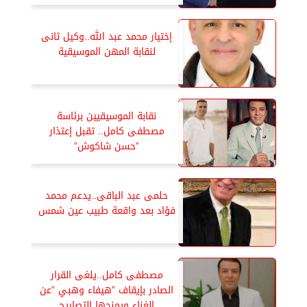
إختيار محمد عبد الله..وكيل ثانى
لنقابة المهن الموسيقية
نقابة الموسيقيين برئاسة
مصطفى كامل.. تقبل إعتذار
”حسن شاكوش”
حلمى عبد الباقى..يدعم محمد
فؤاد بعد واقعة طبيب عين شمس
مصطفى كامل..يلغى القرار
الصادر بإيقاف ”هيفاء وهبي ”عن
الغناء ويمنحها التصاريح