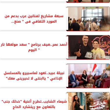
سبعة مشاريع لفنانين عرب بدعم من
المورد الثقافي فى ” صنع...
أحمد عمر..ضيف برنامج ” سعد مولعها نار
” اليوم
نبيلة عبيد..تعود لماسبيرو بالمسلسل
الإذاعي ” ياابنتى لا تحيرينى معك”
شيماء الشايب..تطرح أغنية ”خدلك جنب”
بالتعاون مع ريتشارد الحاج