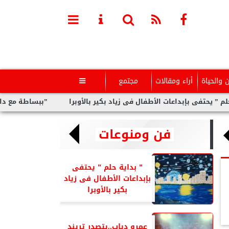
ن والحياة
أراء ومقالات
مجتمع

ت الأطفال فى زياد بكير بالأوبرا
”ببساطة مع داليا”.. برنامج اجتم
فن ومنوعات
” بداية حلم ” يحتفى
بإبداعات الأطفال فى زياد
بكير بالأوبرا
عمرو دياب..يتصدر تريند