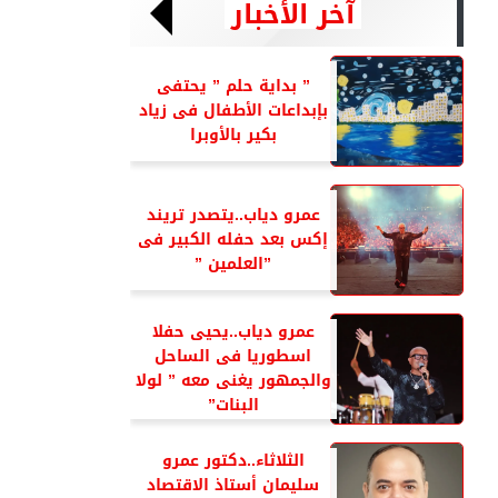
آخر الأخبار
” بداية حلم ” يحتفى
بإبداعات الأطفال فى زياد
بكير بالأوبرا
عمرو دياب..يتصدر تريند
إكس بعد حفله الكبير فى
”العلمين ”
عمرو دياب..يحيى حفلا
اسطوريا فى الساحل
والجمهور يغنى معه ” لولا
البنات”
الثلاثاء..دكتور عمرو
سليمان أستاذ الاقتصاد