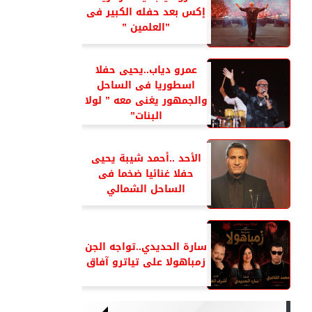
إكس بعد حفله الكبير فى
”العلمين ”
عمرو دياب..يحيى حفلا
اسطوريا فى الساحل
والجمهور يغنى معه ” لولا
البنات”
الأحد ..أحمد شيبة يحيى
حفلا غنائيا ضخما فى
الساحل الشمالي
سارة الحديدي..تواجه الجن
زمباهولا على تياترو آفاق