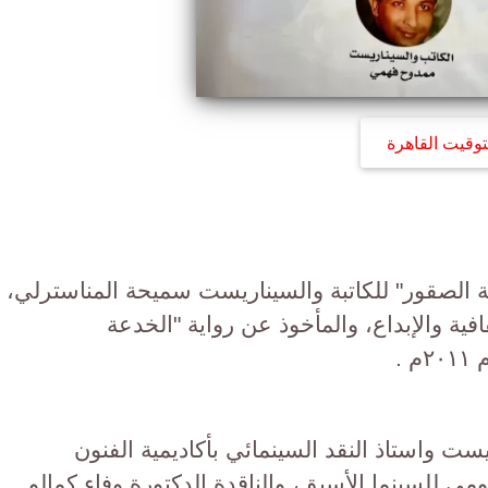
توقيت القاهرة
مة الصقور" للكاتبة والسيناريست سميحة المناسترلي،
فية والإبداع، والمأخوذ عن رواية "الخدعة
 .
يست واستاذ النقد السينمائي بأكاديمية الفنون
ي للسينما الأسبق، والناقدة الدكتورة وفاء كمالو