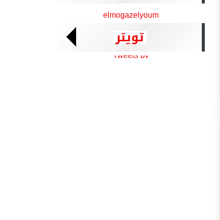
elmogazelyoum
تويتر
Tweets by