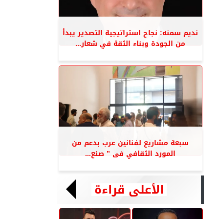
نديم سمنه: نجاح استراتيجية التصدير يبدأ
من الجودة وبناء الثقة في شعار...
سبعة مشاريع لفنانين عرب بدعم من
المورد الثقافي فى ” صنع...
الأعلى قراءة