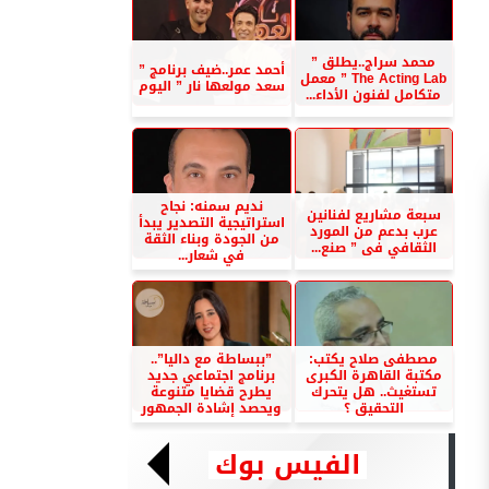
محمد سراج..يطلق ”
أحمد عمر..ضيف برنامج ”
The Acting Lab ” معمل
سعد مولعها نار ” اليوم
متكامل لفنون الأداء...
نديم سمنه: نجاح
سبعة مشاريع لفنانين
استراتيجية التصدير يبدأ
عرب بدعم من المورد
من الجودة وبناء الثقة
الثقافي فى ” صنع...
في شعار...
مصطفى صلاح يكتب:
”ببساطة مع داليا”..
مكتبة القاهرة الكبرى
برنامج اجتماعي جديد
تستغيث.. هل يتحرك
يطرح قضايا متنوعة
التحقيق ؟
ويحصد إشادة الجمهور
الفيس بوك