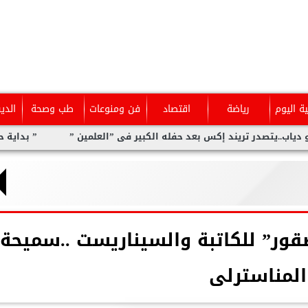
ية اليوم
رياضة
اقتصاد
فن ومنوعات
طب وصحة
الدي
د إكس بعد حفله الكبير فى ”العلمين ”
” بداية حلم ” يحتفى بإبداعا
قور” للكاتبة والسيناريست ..سميحة
المناسترلى