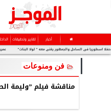
أخبار
تقارير وتحقيقات
الداخل
لساحل والجمهور يغنى معه ” لولا البنات”
عمرو دياب..يتصدر ترين
فن ومنوعات
مناقشة فيلم ”وليمة الص