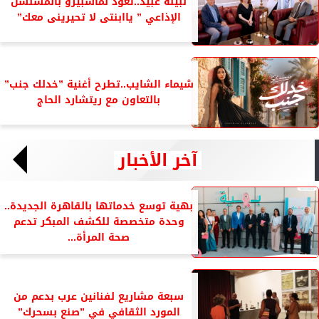
نبيلة عبيد..تعود لماسبيرو بالمسلسل
الإذاعي ” ياابنتى لا تحيرينى معك”
شيماء الشايب..تطرح أغنية ”خدلك جنب”
بالتعاون مع ريتشارد الحاج
آخر الأخبار
بهية توسع خدماتها بالقاهرة الجديدة..
وحدة متخصصة للكشف المبكر تدعم
صحة المرأة...
سبعة مشاريع لفنانين عرب بدعم من
المورد الثقافي في ”صنع بسحرك”