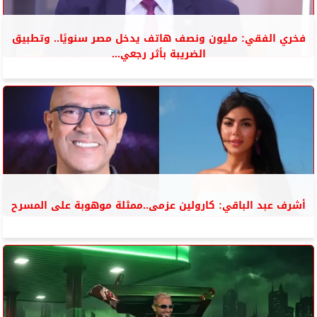
فخري الفقي: مليون ونصف هاتف يدخل مصر سنويًا.. وتطبيق
الضريبة بأثر رجعي...
أشرف عبد الباقي: كارولين عزمى..ممثلة موهوبة على المسرح