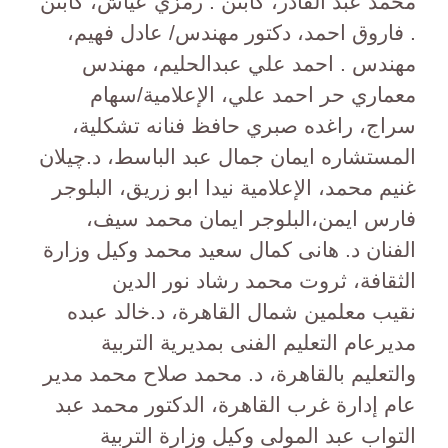
محمد عبد القادر، كابتن . رمزي عياش، كابتن
. فاروق احمد، دكتور مهندس/ عادل فهيم،
مهندس . احمد علي عبدالحليم، مهندس
معماري حر احمد علي، الإعلامية/سهام
سراج، راغده صبري حافظ فنانه تشكلية،
المستشاره ايمان جمال عبد الباسط، د.چيلان
غنيم محمد، الإعلامية نيدا ابو زريق، البلوجر
فارس ايمن،البلوجر ايمان محمد سيف،
الفنان د. هانى كمال سعيد محمد وكيل وزارة
الثقافة، ثروت محمد رشاد نور الدين
نقيب معلمين شمال القاهرة، د.خالد عبده
مديرعام التعليم الفنى بمديرية التربية
والتعليم بالقاهرة، د. محمد صلاح محمد مدير
عام إدارة غرب القاهرة، الدكتور محمد عبد
التواب عبد المولى وكيل وزارة التربية