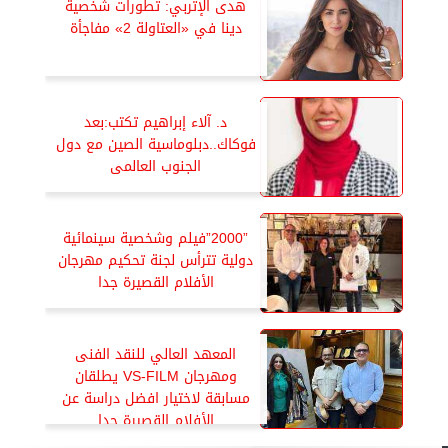
هدى الإتربي: تطورات شخصية
دينا في «العتاولة 2» مفاجأة
د. آلاء إبراهيم تكتب:بعد
فوكاك..دبلوماسية الصين مع دول
الجنوب العالمى
”2000”فيلم وشخصية سينمائية
دولية تترأس لجنة تحكيم مهرجان
الأفلام القصيرة جدا
المعهد العالي للنقد الفنى
ومهرجان VS-FILM يطلقان
مسابقة لاختيار افضل دراسة عن
الأفلام القصيرة جدا