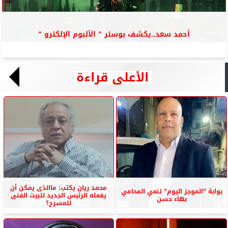
أحمد سعد..يكشف بوستر ” الألبوم الإلكترو ”
الأعلى قراءة
محمد ريان يكتب: ماالذى يمكن أن
بوابة ”الموجز اليوم” تنعي المحامي
يفعله الرئيس الجديد للبيت الفنى
بهاء حسن
للمسرح؟