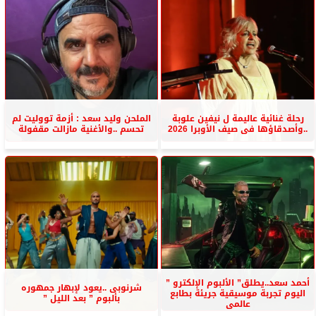
رحلة غنائية عاليمة ل نيفين علوبة
الملحن وليد سعد : أزمة تووليت لم
..وأصدقاؤها فى صيف الأوبرا 2026
تحسم ..والأغنية مازالت مقفولة
أحمد سعد..يطلق” الألبوم الإلكترو ”
شرنوبى ..يعود لإبهار جمهوره
اليوم تجربة موسيقية جريئة بطابع
بألبوم ” بعد الليل ”
عالمى