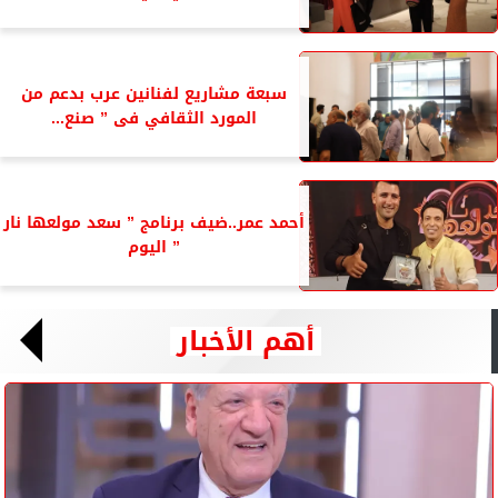
سبعة مشاريع لفنانين عرب بدعم من
المورد الثقافي فى ” صنع...
أحمد عمر..ضيف برنامج ” سعد مولعها نار
” اليوم
أهم الأخبار