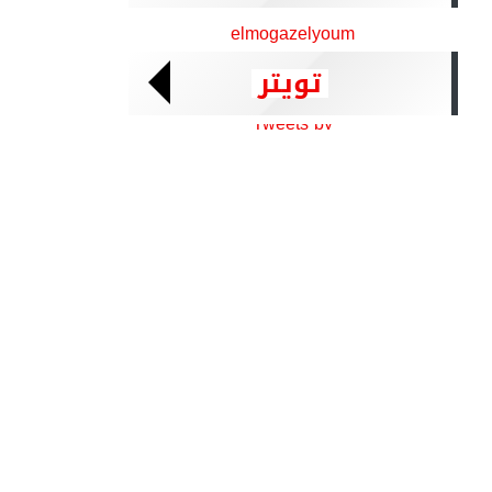
elmogazelyoum
تويتر
Tweets by