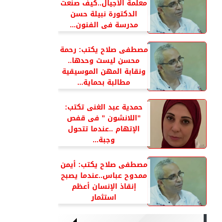
معلمة الأجيال..كيف صنعت
الدكتورة نبيلة حسن
مدرسة فى الفنون...
مصطفى صلاح يكتب: رحمة
محسن ليست وحدها..
ونقابة المهن الموسيقية
مطالبة بحماية...
حمدية عبد الغنى تكتب:
”اللانشون ” فى قفص
الإتهام ..عندما تتحول
وجبة...
مصطفى صلاح يكتب: أيمن
ممدوح عباس..عندما يصبح
إنقاذ الإنسان أعظم
استثمار