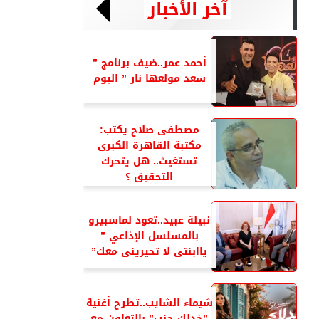
آخر الأخبار
أحمد عمر..ضيف برنامج ”
سعد مولعها نار ” اليوم
مصطفى صلاح يكتب:
مكتبة القاهرة الكبرى
تستغيث.. هل يتحرك
التحقيق ؟
نبيلة عبيد..تعود لماسبيرو
بالمسلسل الإذاعي ”
ياابنتى لا تحيرينى معك”
شيماء الشايب..تطرح أغنية
”خدلك جنب” بالتعاون مع