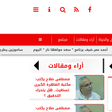
ن والحياة
أراء ومقالات
مجتمع

.ضيف برنامج ” سعد مولعها نار ” اليوم
ساموزين..يطرح ” عيشنى” ع
أراء ومقالات
مصطفى صلاح يكتب:
مكتبة القاهرة الكبرى
تستغيث.. هل يتحرك
التحقيق ؟
مصطفى صلاح يكتب: