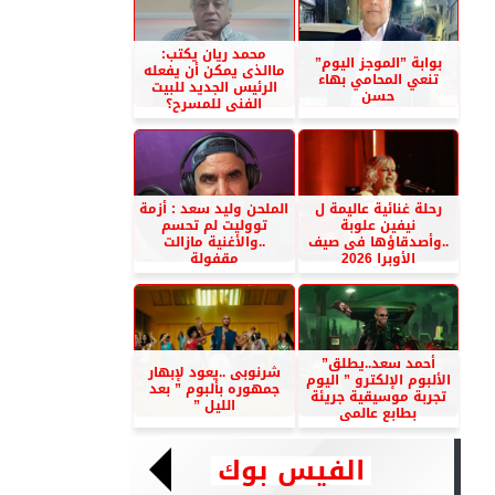
محمد ريان يكتب:
بوابة ”الموجز اليوم”
ماالذى يمكن أن يفعله
تنعي المحامي بهاء
الرئيس الجديد للبيت
حسن
الفنى للمسرح؟
رحلة غنائية عاليمة ل
الملحن وليد سعد : أزمة
نيفين علوبة
تووليت لم تحسم
..وأصدقاؤها فى صيف
..والأغنية مازالت
الأوبرا 2026
مقفولة
أحمد سعد..يطلق”
شرنوبى ..يعود لإبهار
الألبوم الإلكترو ” اليوم
جمهوره بألبوم ” بعد
تجربة موسيقية جريئة
الليل ”
بطابع عالمى
الفيس بوك