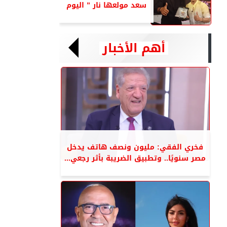
سعد مولعها نار ” اليوم
أهم الأخبار
فخري الفقي: مليون ونصف هاتف يدخل
مصر سنويًا.. وتطبيق الضريبة بأثر رجعي...