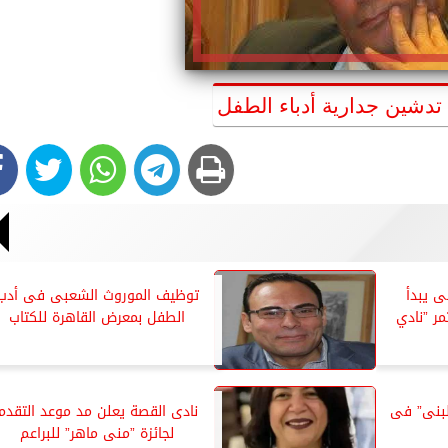
تدشين جدارية أدباء الطفل
ى يبدأ
توظيف الموروث الشعبى فى أدب
ر ”نادي
الطفل بمعرض القاهرة للكتاب
 لبنى” فى
نادى القصة يعلن مد موعد التقدم
لجائزة ”منى ماهر” للبراعم