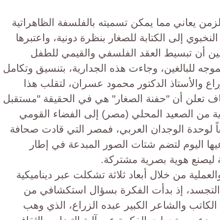
زمن يعاني مما يمكن تسميته بالفلسفة الظاهراتية
لنخبوي إلى الكتابة للصغار بنظرة دونية، واعتبرها
اسين أن تبسيط العقد الفلسفي والقيمي للطفل
جه للبالغين، و​جاءت هذه الجدارية، بتنسيق وتكامل
زراع والأستاذ الدكتور محمود عسران، لتقلب هذا
ف تعلن أن "حفنة الصغار" هي في الحقيقة "مستقبل
رية من الصعيد المحلي (مصر) إلى الفضاء القومي
اً لوحدة الوجدان العربي، فمصر التي قادت صحافة
عيها اليوم لتضم شتات الصور المبدعة في إطار
 ليصنع هوية بصرية مشتركة.
العملية من خلال أبعاد ثلاثة تشكلت عبر ديناميكية
التجسد، إذ بدأت الفكرة بسؤال استكشافي من
الكاتب والشاعر الكبير عبده الزراع، الذي وهب