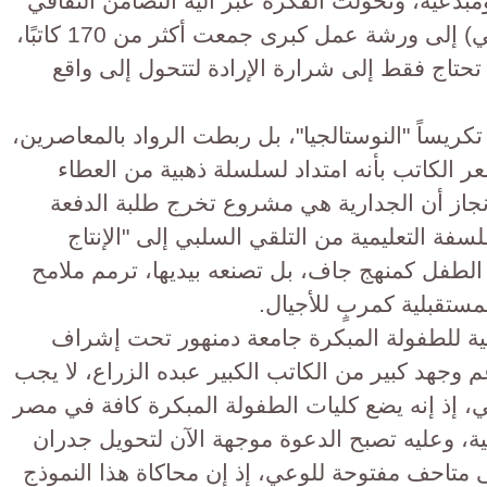
بدعيه، وتحولت الفكرة عبر آلية التضامن الثقافي
(مجموعة كتاب أطفال الوطن العربي) إلى ورشة عمل كبرى جمعت أكثر من 170 كاتبًا،
 تحتاج فقط إلى شرارة الإرادة لتتحول إلى واقع
كريساً "النوستالجيا"، بل ربطت الرواد بالمعاصرين،
شعر الكاتب بأنه امتداد لسلسلة ذهبية من العطاء
نجاز أن الجدارية هي مشروع تخرج طلبة الدفعة
وهنا تتحول الفلسفة التعليمية من التلقي السلبي إلى "الإنتاج
 الطفل كمنهج جاف، بل تصنعه بيديها، ترمم ملامح
مستقبلية كمربٍ للأجيال.
ربية للطفولة المبكرة جامعة دمنهور تحت إشراف
 وجهد كبير من الكاتب الكبير عبده الزراع، لا يجب
مي، إذ إنه يضع كليات الطفولة المبكرة كافة في مصر
ة، وعليه تصبح ​الدعوة موجهة الآن لتحويل جدران
متاحف مفتوحة للوعي، إذ إن محاكاة هذا النموذج