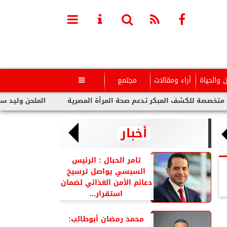
ن والحياة
أراء ومقالات
مجتمع

شف المبكر تدعم صحة المرأة المصرية
الملحن وليد سعد : أزمة توو
أخبار
تامر الحبال : الرئيس
السيسي يواصل ترسيخ
دعائم الأمن الغذائي لضمان
استقرار...
محمد رمضان أبوطالب: