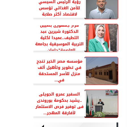
رؤية الرئيس السيسي
للأمن الغذائي تؤسس
لاقتصاد أكثر صلابة
قرار جمهورى بتعيين
الدكتورة شيرين عبد
اللطيف..عميدا لكلية
التربية الموسيقية بجامعة
العاصمة”حلوان...
مؤسسه مصر الخير تنجح
في تطوير وتأهيل ألف
منزل للأسر المستحقة
في...
السفير عمرو الجويلى
..يشيد بحكومة بوروندى
فى توفير فرص الاستثمار
لآفارقة المهجر...