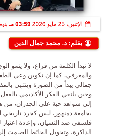
الإثنين، 25 مايو 2026
03:59 مـ
بتوق
بقلم: د. محمد جمال الدين
لا تبدأ الكلمة من فراغ، ولا ينمو 
والمعرفي، كما إن تكوين وعي الطف
جمالي يبدأ من الصورة وينتهي بالمف
و​حين يلتقي الفكر الأكاديمي بالفعل
إلى شواهد حية على الجدران، من هنا
بجامعة دمنهور، ليس كجرد تاريخي ل
فلسفي ضد النسيان، وإعادة اعتبار لص
الذاكرة، وتحويل الحائط الصامت إ