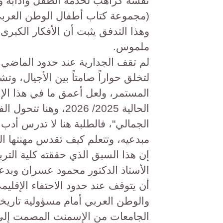
نفسه كراهب لخدمة الطفل وآدابه وم
وهذا التدفق يثبت أن الأفكار الكبرى
ملموس.
​لم تقف الجدارية عند حدود الماضي ت
لتخلق حواراً صامتاً بين الأجيال، وت
المستمر، ولعل أعمق ما في هذا الإ
الحالية 2025/ 2026، 
الجمالي"، فالطلبة هنا لا تدرس أدب
مبدعيه، وتتعلم كيف تقدس مهنتها ال
​إن هذا السبق الذي حققته كلية الت
الأستاذ الدكتور محمود عسران وبدعم
أن يتوقف عند حدود الاحتفاء الإقلي
والوطن العربي أمام مسؤولية تاريخي
الجامعات من الإسمنت المصمت إلى 