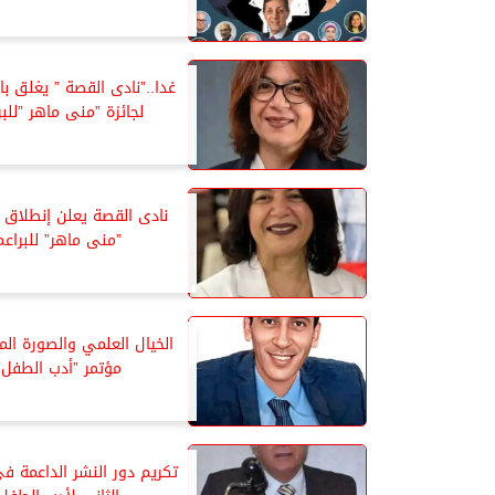
غدا..”نادى القصة ” يغلق با
لجائزة ”منى ماهر ”للبر
نادى القصة يعلن إنطلاق 
”منى ماهر” للبراعم
الخيال العلمي والصورة الم
مؤتمر ”أدب الطفل”
تكريم دور النشر الداعمة فى