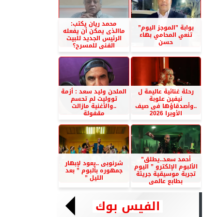
محمد ريان يكتب:
بوابة ”الموجز اليوم”
ماالذى يمكن أن يفعله
تنعي المحامي بهاء
الرئيس الجديد للبيت
حسن
الفنى للمسرح؟
رحلة غنائية عاليمة ل
الملحن وليد سعد : أزمة
نيفين علوبة
تووليت لم تحسم
..وأصدقاؤها فى صيف
..والأغنية مازالت
الأوبرا 2026
مقفولة
أحمد سعد..يطلق”
شرنوبى ..يعود لإبهار
الألبوم الإلكترو ” اليوم
جمهوره بألبوم ” بعد
تجربة موسيقية جريئة
الليل ”
بطابع عالمى
الفيس بوك