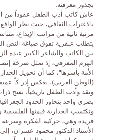
بجذور معرفته.
​عاش كاتب أدب الطفل عقوداً من ال
بالاغتراب الثقافي، حيث نظر الواقع ا
مرتبة ثانية من مراتب الإبداع، متن
يتطلب عبقرية تفوق صياغة النص المو
بين الكاتب والشاعر الكبير عبده ال
الهرم المعرفي، إذ تمثل صرخة إنصا
الأمة بأسرها"، كما أن تحويل الجدا
(الوطن العربي)، يعكس إدراكاً عميق
ونقد وأدب الطفل تاريخياً، تفتح ذرا
بصري واحد يتجاوز الحدود الجغرافية
​وتكتسب الجدارية قيمتها الفلسفية و
فريدة وهي، ​حركية الفكرة وسرعة 
الأستاذ الدكتور محمود عسران، إلى 