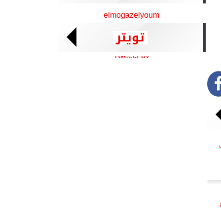
elmogazelyoum
تويتر
Tweets by