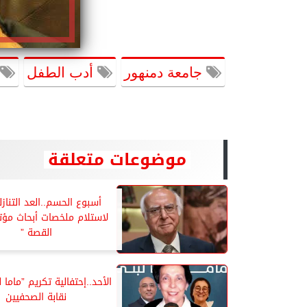
جامعة دمنهور
أدب الطفل
موضوعات متعلقة
أسبوع الحسم..العد التنازل
لاستلام ملخصات أبحاث مؤتم
القصة ”
الأحد..إحتفالية تكريم ”ماما
نقابة الصحفيين