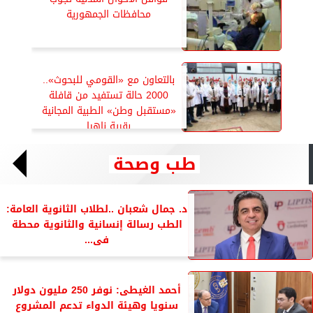
محافظات الجمهورية
بالتعاون مع «القومي للبحوث»..
2000 حالة تستفيد من قافلة
«مستقبل وطن» الطبية المجانية
بقرية ناهيا
طب وصحة
د. جمال شعبان ..لطلاب الثانوية العامة:
الطب رسالة إنسانية والثانوية محطة
فى...
أحمد الغيطى: نوفر 250 مليون دولار
سنويا وهيئة الدواء تدعم المشروع