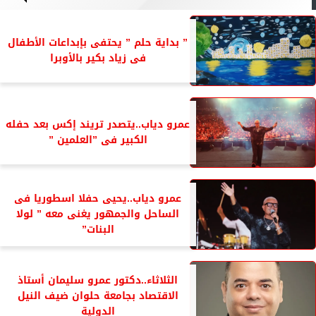
” بداية حلم ” يحتفى بإبداعات الأطفال
فى زياد بكير بالأوبرا
عمرو دياب..يتصدر تريند إكس بعد حفله
الكبير فى ”العلمين ”
عمرو دياب..يحيى حفلا اسطوريا فى
الساحل والجمهور يغنى معه ” لولا
البنات”
الثلاثاء..دكتور عمرو سليمان أستاذ
الاقتصاد بجامعة حلوان ضيف النيل
الدولية