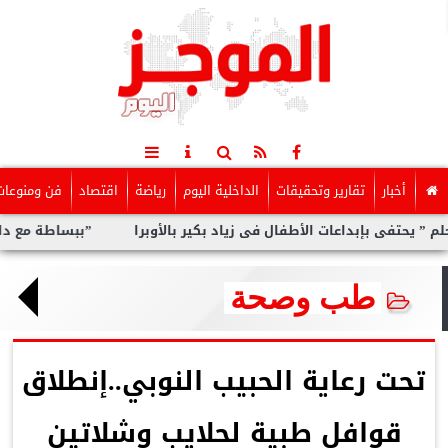
أخبار
تقارير وتحقيقات
الداخلية اليوم
رياضة
اقتصاد
فن ومنوعات
 بإبداعات الأطفال فى زياد بكير بالأوبرا
”ببساطة مع داليا”.. برنا
طب وصحة
تحت رعاية الحبيب النوبي..إنطلاق
قوافل طبية لحلايب وشلاتين