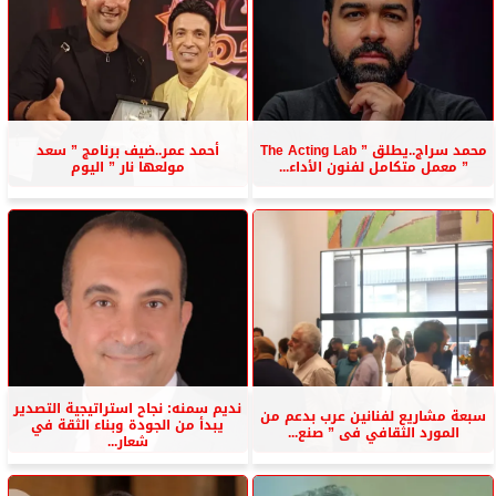
محمد سراج..يطلق ” The Acting Lab
أحمد عمر..ضيف برنامج ” سعد
” معمل متكامل لفنون الأداء...
مولعها نار ” اليوم
نديم سمنه: نجاح استراتيجية التصدير
سبعة مشاريع لفنانين عرب بدعم من
يبدأ من الجودة وبناء الثقة في
المورد الثقافي فى ” صنع...
شعار...