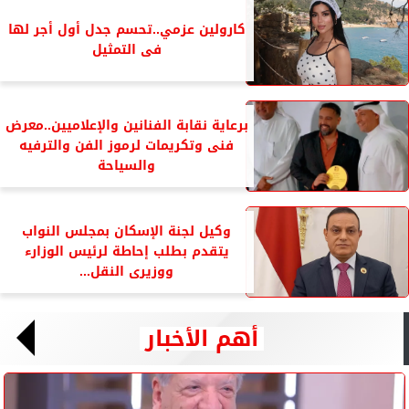
كارولين عزمي..تحسم جدل أول أجر لها
فى التمثيل
برعاية نقابة الفنانين والإعلاميين..معرض
فنى وتكريمات لرموز الفن والترفيه
والسياحة
وكيل لجنة الإسكان بمجلس النواب
يتقدم بطلب إحاطة لرئيس الوزارء
ووزيرى النقل...
أهم الأخبار