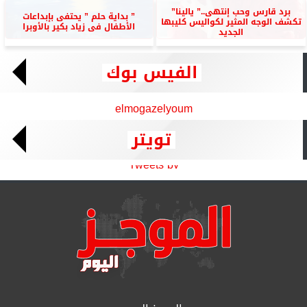
برد قارس وحب إنتهى..” يالينا”
” بداية حلم ” يحتفى بإبداعات
تكشف الوجه المثير لكواليس كليبها
الأطفال فى زياد بكير بالأوبرا
الجديد
الفيس بوك
elmogazelyoum
تويتر
Tweets by