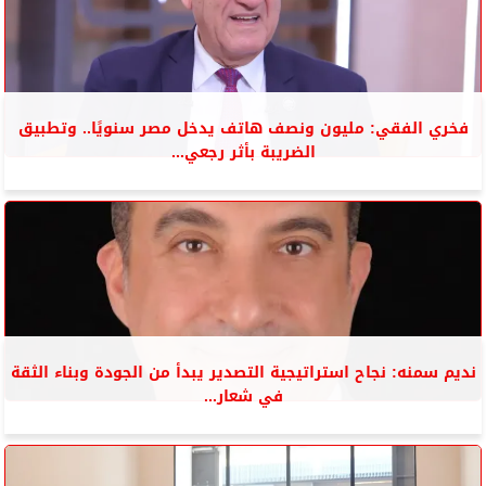
فخري الفقي: مليون ونصف هاتف يدخل مصر سنويًا.. وتطبيق
الضريبة بأثر رجعي...
نديم سمنه: نجاح استراتيجية التصدير يبدأ من الجودة وبناء الثقة
في شعار...