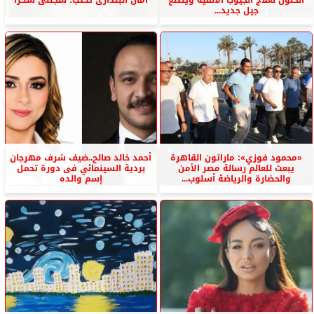
جيل جديد...
«محمود فوزي»: ماراثون القاهرة
أحمد خالد صالح..ضيف شرف مهرجان
يبعث للعالم رسالة مصر الأمن
بردية السينمائي فى دورة تحمل
والحضارة والرياضة أسلوب...
إسم والده