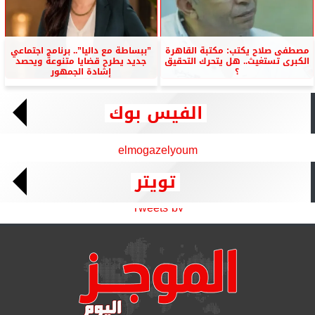
مصطفى صلاح يكتب: مكتبة القاهرة
”ببساطة مع داليا”.. برنامج اجتماعي
الكبرى تستغيث.. هل يتحرك التحقيق
جديد يطرح قضايا متنوعة ويحصد
؟
إشادة الجمهور
الفيس بوك
elmogazelyoum
تويتر
Tweets by