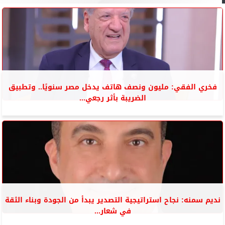
فخري الفقي: مليون ونصف هاتف يدخل مصر سنويًا.. وتطبيق
الضريبة بأثر رجعي...
نديم سمنه: نجاح استراتيجية التصدير يبدأ من الجودة وبناء الثقة
في شعار...