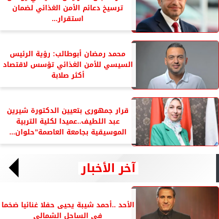
ترسيخ دعائم الأمن الغذائي لضمان
استقرار...
محمد رمضان أبوطالب: رؤية الرئيس
السيسي للأمن الغذائي تؤسس لاقتصاد
أكثر صلابة
قرار جمهورى بتعيين الدكتورة شيرين
عبد اللطيف..عميدا لكلية التربية
الموسيقية بجامعة العاصمة”حلوان...
آخر الأخبار
الأحد ..أحمد شيبة يحيى حفلا غنائيا ضخما
فى الساحل الشمالي