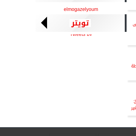
elmogazelyoum
تويتر
ى
Tweets by
طة
:
ير