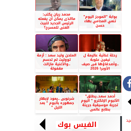
محمد ريان يكتب:
بوابة ”الموجز اليوم”
ماالذى يمكن أن يفعله
تنعي المحامي بهاء
الرئيس الجديد للبيت
حسن
الفنى للمسرح؟
رحلة غنائية عاليمة ل
الملحن وليد سعد : أزمة
نيفين علوبة
تووليت لم تحسم
..وأصدقاؤها فى صيف
..والأغنية مازالت
الأوبرا 2026
مقفولة
أحمد سعد..يطلق”
شرنوبى ..يعود لإبهار
الألبوم الإلكترو ” اليوم
جمهوره بألبوم ” بعد
تجربة موسيقية جريئة
الليل ”
بطابع عالمى
يد
الفيس بوك