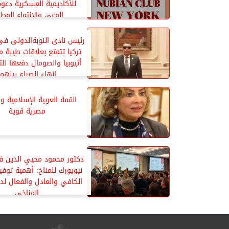
للأكاديمية العسكرية دعوة 
الوعى والإنتماء الوط
رئيس نادى النوبةالدولى فى
تركيا تتمتع بعلاقات طيبة 
أثيوبيا والصومال دفعها ل
إنهاء الصراع بينهما
القمة العربية الإسلامية 
مصرية قوية
دكتور محمود محيي الدين 
نيويورك للمناخ: أهمية توفير
الكافي والعادل والفعال لد
المناخي