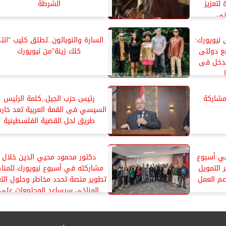
لتعزيز
الشرطة
نى
 نيويورك:
السارة والنوباتون..تطلق كليب ”انت
مع دولتى
كلك زينة”من نيويورك
لتدخل فى
ومشاركة
رئيس حزب الجيل..كلمة الرئيس
السيسي فى القمة العربية تعد خار
طريق لحل القضية الفلسطينية
في أسبوع
دكتور محمود محيي الدين خلال
 التمويل
مشاركته في أسبوع نيويورك للمناخ
عم العمل
تطوير منصة تحدد مخاطر وحلول التغ
المناخي سيساعد المجتمعات على
مواجهته بصورة أفضل