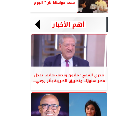
سعد مولعها نار ” اليوم
أهم الأخبار
فخري الفقي: مليون ونصف هاتف يدخل
مصر سنويًا.. وتطبيق الضريبة بأثر رجعي...