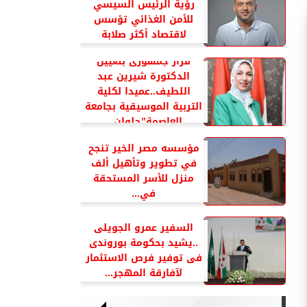
رؤية الرئيس السيسي
للأمن الغذائي تؤسس
لاقتصاد أكثر صلابة
قرار جمهورى بتعيين
الدكتورة شيرين عبد
اللطيف..عميدا لكلية
التربية الموسيقية بجامعة
العاصمة”حلوان...
مؤسسه مصر الخير تنجح
في تطوير وتأهيل ألف
منزل للأسر المستحقة
في...
السفير عمرو الجويلى
..يشيد بحكومة بوروندى
فى توفير فرص الاستثمار
لآفارقة المهجر...