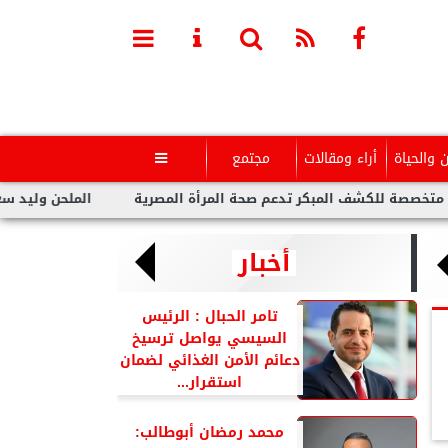
ن والحياة
أراء ومقالات
مجتمع

كشف المبكر تدعم صحة المرأة المصرية
الملحن وليد سعد : أزمة تو
أخبار
تامر الحبال : الرئيس
السيسي يواصل ترسيخ
دعائم الأمن الغذائي لضمان
استقرار...
محمد رمضان أبوطالب: