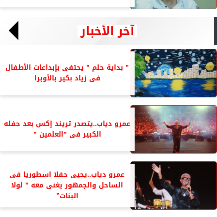
آخر الأخبار
” بداية حلم ” يحتفى بإبداعات الأطفال
فى زياد بكير بالأوبرا
عمرو دياب..يتصدر تريند إكس بعد حفله
الكبير فى ”العلمين ”
عمرو دياب..يحيى حفلا اسطوريا فى
الساحل والجمهور يغنى معه ” لولا
البنات”