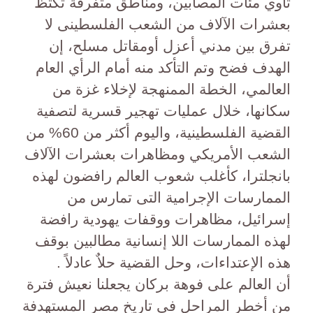
تأوي مئات المصابين، ومناطق متفرقة تكتظ
بعشرات الآلاف من الشعب الفلسطينى لا
تفرق بين مدني أعزل أومقاتل مسلح، إن
الهدف فضح وتم التأكد منه أمام الرأي العام
العالمي، الخطة الممنهجة لإخلاء غزة من
سكانها، خلال عمليات تهجير قسرية لتصفية
القضية الفلسطينية، واليوم أكثر من 60% من
الشعب الأمريكي ومظاهرات بعشرات الآلاف
بانجلترا، كأغلب شعوب العالم رافضون لهذه
الممارسات الإجرامية التى تمارس من
إسرائيل، مظاهرات ووقفات يهودية رافضة
لهذه الممارسات اللا إنسانية مطالبين بوقف
هذه الإعتداءات، وحل القضية حلاٌ عادلاً .
أن العالم على فوهة بركان يجعلنا نعيش فترة
من أخطر المراحل في تاريخ مصر المستهدفة