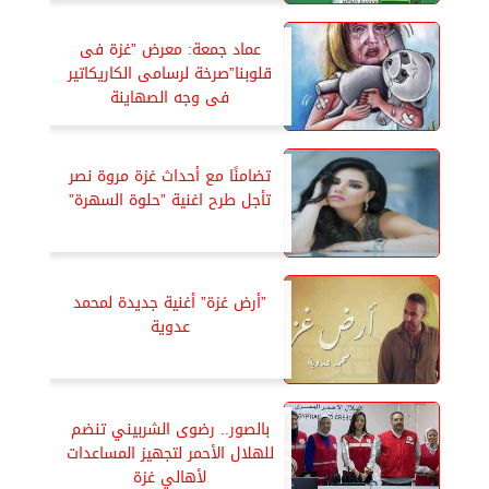
عماد جمعة: معرض ”غزة فى
قلوبنا”صرخة لرسامى الكاريكاتير
فى وجه الصهاينة
تضامنًا مع أحداث غزة مروة نصر
تأجل طرح اغنية ”حلوة السهرة”
”أرض غزة” أغنية جديدة لمحمد
عدوية
بالصور.. رضوى الشربيني تنضم
للهلال الأحمر لتجهيز المساعدات
لأهالي غزة