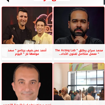
محمد سراج..يطلق ” The Acting Lab
أحمد عمر..ضيف برنامج ” سعد
” معمل متكامل لفنون الأداء...
مولعها نار ” اليوم
نديم سمنه: نجاح استراتيجية التصدير