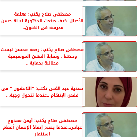
مصطفى صلاح يكتب: معلمة
الأجيال..كيف صنعت الدكتورة نبيلة حسن
مدرسة فى الفنون...
مصطفى صلاح يكتب: رحمة محسن ليست
وحدها.. ونقابة المهن الموسيقية
مطالبة بحماية...
حمدية عبد الغنى تكتب: ”اللانشون ” فى
قفص الإتهام ..عندما تتحول وجبة...
مصطفى صلاح يكتب: أيمن ممدوح
عباس..عندما يصبح إنقاذ الإنسان أعظم
استثمار