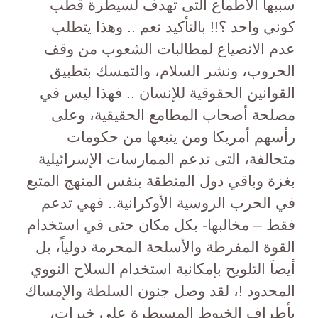
سببها الأطماع التى تهدف لسيطرة قطب
كوني واحد ؟!! بالتأكيد نعم .. وهذا يتطلب
عدم الانصياع لمطالبات الشعوب من وقف
الحروب، ونشر السلام، والتمسك بتطبيق
القوانين الحقوقية للإنسان .. فهذا ليس في
مصلحة أصحاب المطامع الحقيقية، وعلى
رأسهم أمريكا ومن يتبعها من حكومات
متحالفة، التى تدعم الممارسات الإسرائيلية
بغزة وباقي دول المنطقة بنفس المنهج المتبع
في الحرب الروسية الأوكرانية.. فهي تدعم
فقط – مخالبها- بكل مكان حتى في استخدام
القوة المفرطة والأسلحة المحرمة دولياً، بل
أيضاَ التلويح بإمكانية استخدام السلاح النووي
المحدود !، لقد وصل جنون السلطة والإمساك
بأطراف الخيوط المسيطرة على خيرات،