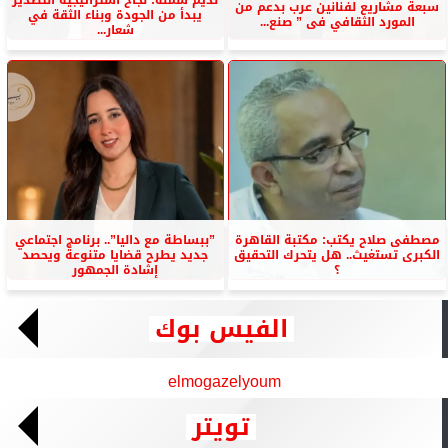
سبعة مشاريع لفنانين عرب بدعم من
يبدأ من الجودة وبناء الثقة في
المورد الثقافي فى ” صنع...
شعار...
مصطفى صلاح يكتب: مكتبة القاهرة
”ببساطة مع داليا”.. برنامج اجتماعي
الكبرى تستغيث.. هل يتحرك التحقيق
جديد يطرح قضايا متنوعة ويحصد
؟
إشادة الجمهور
الفيس بوك
elmogazelyoum
تويتر