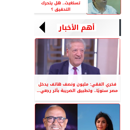
تستغيث.. هل يتحرك
التحقيق ؟
أهم الأخبار
فخري الفقي: مليون ونصف هاتف يدخل
مصر سنويًا.. وتطبيق الضريبة بأثر رجعي...