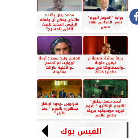
محمد ريان يكتب:
بوابة ”الموجز اليوم”
ماالذى يمكن أن يفعله
تنعي المحامي بهاء
الرئيس الجديد للبيت
حسن
الفنى للمسرح؟
رحلة غنائية عاليمة ل
الملحن وليد سعد : أزمة
نيفين علوبة
تووليت لم تحسم
..وأصدقاؤها فى صيف
..والأغنية مازالت
الأوبرا 2026
مقفولة
أحمد سعد..يطلق”
شرنوبى ..يعود لإبهار
الألبوم الإلكترو ” اليوم
جمهوره بألبوم ” بعد
تجربة موسيقية جريئة
الليل ”
بطابع عالمى
الفيس بوك