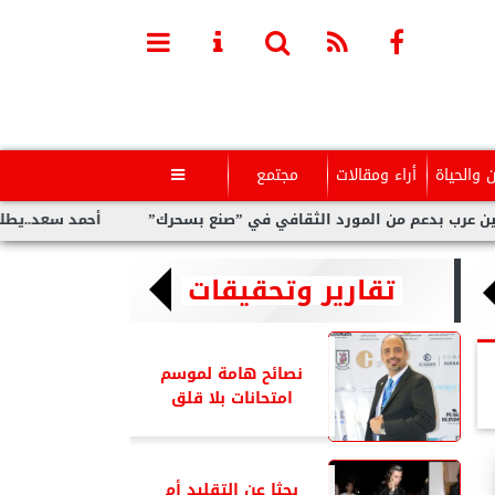
ن والحياة
أراء ومقالات
مجتمع

عم من المورد الثقافي في ”صنع بسحرك”
أحمد سعد..يطلق” الألبوم 
تقارير وتحقيقات
نصائح هامة لموسم
امتحانات بلا قلق
بحثا عن التقليد أم