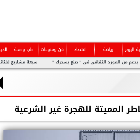
ية اليوم
رياضة
اقتصاد
فن ومنوعات
طب وصحة
الدي
المورد الثقافي فى ” صنع بسحرك ”
سبعة مشاريع لفنانين عرب بد
خاطر المميتة للهجرة غير الشرعية