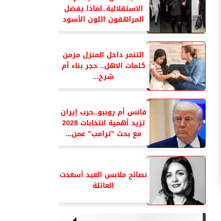
الاستقلالية..لماذا يفضل
المراهقون اللون الأسود
التنمر داخل المنزل مزمن
كلمات الاهل.. حجر بناء أم
شرخ...
فانس أم روبيو..حرب إيران
تزيد أهمية انتخابات 2028
مع بحث ”ترامب” عمن...
نصائح ملابس العيد أسعدت
العائلة