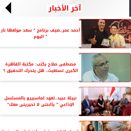
آخر الأخبار
أحمد عمر..ضيف برنامج ” سعد مولعها نار
” اليوم
مصطفى صلاح يكتب: مكتبة القاهرة
الكبرى تستغيث.. هل يتحرك التحقيق ؟
نبيلة عبيد..تعود لماسبيرو بالمسلسل
الإذاعي ” ياابنتى لا تحيرينى معك”