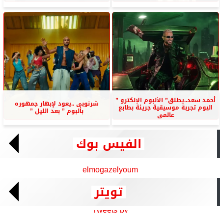
أحمد سعد..يطلق” الألبوم الإلكترو ”
شرنوبى ..يعود لإبهار جمهوره
اليوم تجربة موسيقية جريئة بطابع
بألبوم ” بعد الليل ”
عالمى
الفيس بوك
elmogazelyoum
تويتر
Tweets by