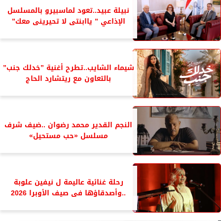
نبيلة عبيد..تعود لماسبيرو بالمسلسل
الإذاعي ” ياابنتى لا تحيرينى معك”
شيماء الشايب..تطرح أغنية ”خدلك جنب”
بالتعاون مع ريتشارد الحاج
النجم القدير محمد رضوان ..ضيف شرف
مسلسل «حب مستحيل»
رحلة غنائية عاليمة ل نيفين علوبة
..وأصدقاؤها فى صيف الأوبرا 2026