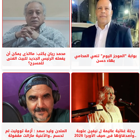
محمد ريان يكتب: ماالذى يمكن أن
بوابة ”الموجز اليوم” تنعي المحامي
يفعله الرئيس الجديد للبيت الفنى
بهاء حسن
للمسرح؟
رحلة غنائية عاليمة ل نيفين علوبة
الملحن وليد سعد : أزمة تووليت لم
..وأصدقاؤها فى صيف الأوبرا 2026
تحسم ..والأغنية مازالت مقفولة