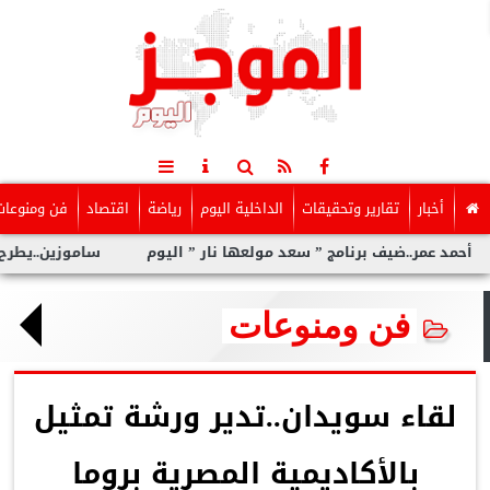
أخبار
تقارير وتحقيقات
الداخلية اليوم
رياضة
اقتصاد
فن ومنوعات
ر..ضيف برنامج ” سعد مولعها نار ” اليوم
ساموزين..يطرح ” عيشنى”
فن ومنوعات
لقاء سويدان..تدير ورشة تمثيل
بالأكاديمية المصرية بروما