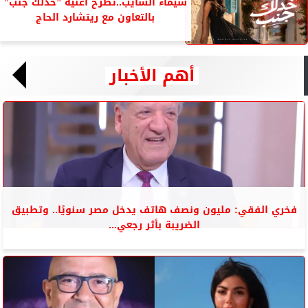
شيماء الشايب..تطرح أغنية ”خدلك جنب”
بالتعاون مع ريتشارد الحاج
أهم الأخبار
فخري الفقي: مليون ونصف هاتف يدخل مصر سنويًا.. وتطبيق
الضريبة بأثر رجعي...