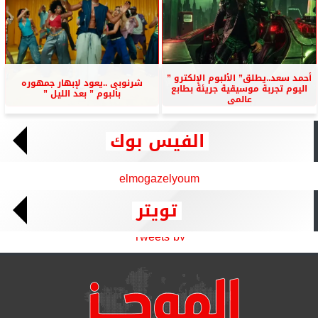
أحمد سعد..يطلق” الألبوم الإلكترو ”
شرنوبى ..يعود لإبهار جمهوره
اليوم تجربة موسيقية جريئة بطابع
بألبوم ” بعد الليل ”
عالمى
الفيس بوك
elmogazelyoum
تويتر
Tweets by