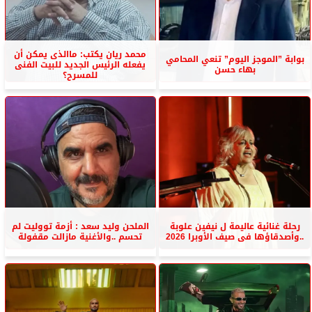
محمد ريان يكتب: ماالذى يمكن أن
بوابة ”الموجز اليوم” تنعي المحامي
يفعله الرئيس الجديد للبيت الفنى
بهاء حسن
للمسرح؟
رحلة غنائية عاليمة ل نيفين علوبة
الملحن وليد سعد : أزمة تووليت لم
..وأصدقاؤها فى صيف الأوبرا 2026
تحسم ..والأغنية مازالت مقفولة