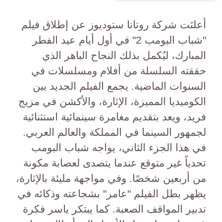
أعلنَت شركة روتانا ستوديوز عن إطلاق فيلم
"شباب البومب 2" في أول أيام عيد الفطر
المبارك، ليُكمل بذلك النجاح الباهر الذي
حققته السلسلة من أفلام ومسلسلات في
السنوات الماضية. يجمع الفيلم الجديد بين
الكوميديا المميزة، الإثارة، والأكشن في مزيج
فريد، ويعد بتقديم مغامرة سينمائية استثنائية
لجمهور السينما في المملكة والعالم العربي.
في هذا الجزء الثاني، يواجه شباب البومب
تحدياً غير متوقع عندما يتصدى لعصابة مكونة
من أربعين شخصًا. وفي مواجهة مليئة بالإثارة،
يظهر بطل الفيلم "عامر" بشجاعته وذكائه في
تدبير المواقف الصعبة. كما يبتكر ياسر فكرة