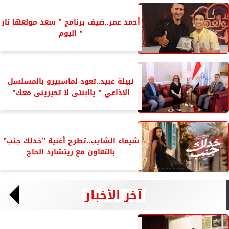
أحمد عمر..ضيف برنامج ” سعد مولعها نار
” اليوم
نبيلة عبيد..تعود لماسبيرو بالمسلسل
الإذاعي ” ياابنتى لا تحيرينى معك”
شيماء الشايب..تطرح أغنية ”خدلك جنب”
بالتعاون مع ريتشارد الحاج
آخر الأخبار