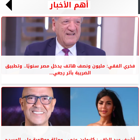
أهم الأخبار
فخري الفقي: مليون ونصف هاتف يدخل مصر سنويًا.. وتطبيق
الضريبة بأثر رجعي...
أشرف عبد الباقي: كارولين عزمى..ممثلة موهوبة على المسرح