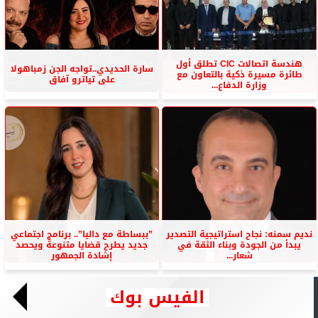
هندسة اتصالات CIC تطلق أول
سارة الحديدي..تواجه الجن زمباهولا
طائرة مسيرة ذكية بالتعاون مع
على تياترو آفاق
وزارة الدفاع...
نديم سمنه: نجاح استراتيجية التصدير
”ببساطة مع داليا”.. برنامج اجتماعي
يبدأ من الجودة وبناء الثقة في
جديد يطرح قضايا متنوعة ويحصد
شعار...
إشادة الجمهور
الفيس بوك