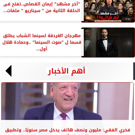
”آخر مشهد” إيمان القصاص..تفتح فى
الحلقة الثانية من ” سيناريو ” ملفات...
مهرجان الغردقة لسينما الشباب يطلق
قسما ل ”صوت السينما” ..وحمادة هلال
أول...
أهم الأخبار
فخري الفقي: مليون ونصف هاتف يدخل مصر سنويًا.. وتطبيق