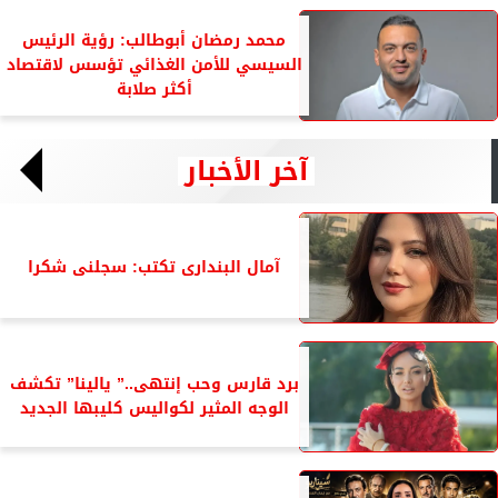
محمد رمضان أبوطالب: رؤية الرئيس
السيسي للأمن الغذائي تؤسس لاقتصاد
أكثر صلابة
آخر الأخبار
آمال البندارى تكتب: سجلنى شكرا
برد قارس وحب إنتهى..” يالينا” تكشف
الوجه المثير لكواليس كليبها الجديد