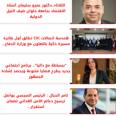
الثلاثاء..دكتور عمرو سليمان أستاذ
الاقتصاد بجامعة حلوان ضيف النيل
الدولية
هندسة اتصالات CIC تطلق أول طائرة
مسيرة ذكية بالتعاون مع وزارة الدفاع...
”ببساطة مع داليا”.. برنامج اجتماعي
جديد يطرح قضايا متنوعة ويحصد إشادة
الجمهور
تامر الحبال : الرئيس السيسي يواصل
ترسيخ دعائم الأمن الغذائي لضمان
استقرار...