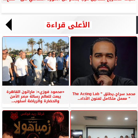
الأعلى قراءة
«محمود فوزي»: ماراثون القاهرة
محمد سراج..يطلق ” The Acting Lab
يبعث للعالم رسالة مصر الأمن
” معمل متكامل لفنون الأداء...
والحضارة والرياضة أسلوب...