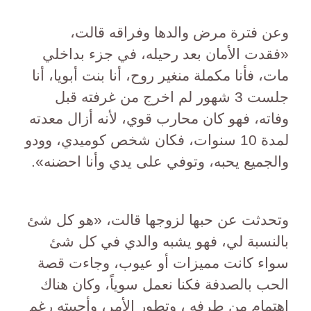
وعن فترة مرض والدها وفراقه قالت،
«فقدت الأمان بعد رحيله، في جزء بداخلي
مات، فأنا مكملة منغير روح، أنا بنت أبويا، أنا
جلست 3 شهور لم اخرج من غرفته قبل
وفاته، فهو كان محارب قوي، لأنه أزال معدته
لمدة 10 سنوات، فكان شخص كوميدي، وودو
والجميع يحبه، وتوفي على يدي وأنا احضنه».
وتحدثت عن حبها لزوجها قالت، «هو كل شئ
بالنسبة لي، فهو يشبه والدي في كل شئ
سواء كانت مميزات أو عيوب، وجاءت قصة
الحب بالصدفة فكنا نعمل سوياً، وكان هناك
اهتمام من طرفه ، وتطور الأمر، وأحببته رغم