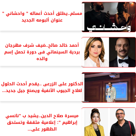
مسلم..يطلق أحدث أعماله ” واحشاني ”
عنوان ألبومه الجديد
أحمد خالد صالح..ضيف شرف مهرجان
بردية السينمائي فى دورة تحمل إسم
والده
الدكتور على الزرعى ..يقدم أحدث الحلول
لعلاج الجيوب الأنفية ويصنع جيل جديد...
ميسرة صلاح الدين..يشيد ب ”نانسي
إبراهيم ”: إعلامية مثقفة وتستحق
الظهور على...