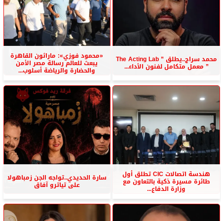
«محمود فوزي»: ماراثون القاهرة
محمد سراج..يطلق ” The Acting Lab
يبعث للعالم رسالة مصر الأمن
” معمل متكامل لفنون الأداء...
والحضارة والرياضة أسلوب...
هندسة اتصالات CIC تطلق أول
سارة الحديدي..تواجه الجن زمباهولا
طائرة مسيرة ذكية بالتعاون مع
على تياترو آفاق
وزارة الدفاع...