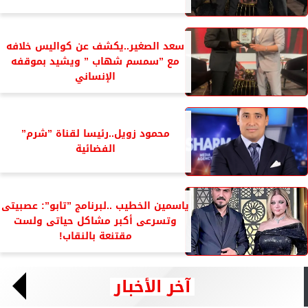
سعد الصغير..يكشف عن كواليس خلافه
مع ”سمسم شهاب ” ويشيد بموقفه
الإنساني
محمود زويل..رئيسا لقناة ”شرم”
الفضائية
ياسمين الخطيب ..لبرنامج ”تابو”: عصبيتى
وتسرعى أكبر مشاكل حياتى ولست
مقتنعة بالنقاب!
آخر الأخبار