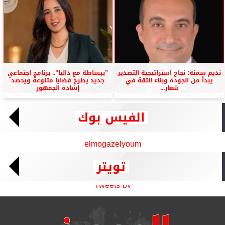
نديم سمنه: نجاح استراتيجية التصدير
”ببساطة مع داليا”.. برنامج اجتماعي
يبدأ من الجودة وبناء الثقة في
جديد يطرح قضايا متنوعة ويحصد
شعار...
إشادة الجمهور
الفيس بوك
elmogazelyoum
تويتر
Tweets by