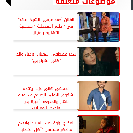
موضوعات متعلقة
الفنان أحمد عزمى: الشيخ ”علاء”
فى ” ظلم المصطبة ” شخصية
انتهازية بامتياز
سفر مصطفى ”شعبان ”وقتل والد
”هاجر الشرنوبي”
الصحفى هانى عزب..يتقدم
بشكوى للأعلى للإعلام ضد قناة
النهار والمذيعة ”أميرة بدر”
وإحدى الممثلات
المخرج رؤوف عبد العزيز: لولاهم
ماظهر مسلسل ”أهل الخطايا