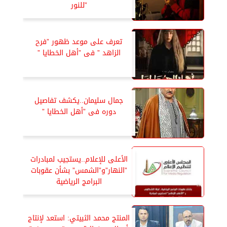
”للنور
تعرف على موعد ظهور ”فرح
الزاهد ” فى ”أهل الخطايا ”
جمال سليمان..يكشف تفاصيل
دوره فى ”أهل الخطايا ”
الأعلى للإعلام..يستجيب لمبادرات
”النهار”و”الشمس” بشأن عقوبات
البرامج الرياضية
المنتج محمد الثبيتي: استعد لإنتاج