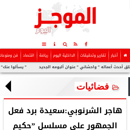
أخبار
تقارير وتحقيقات
الداخلية اليوم
رياضة
اقتصاد
فن ومنوعات
اله ” واحشاني ” عنوان ألبومه الجديد
” يسألوا عنك” أولى مفاجآت 
فضائيات
هاجر الشرنوبي:سعيدة برد فعل
الجمهور على مسلسل ”حكيم