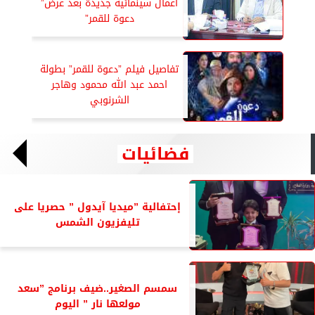
أعمال سينمائية جديدة بعد عرض”
دعوة للقمر”
تفاصيل فيلم ”دعوة للقمر” بطولة
احمد عبد الله محمود وهاجر
الشرنوبي
فضائيات
إحتفالية ”ميديا آيدول ” حصريا على
تليفزيون الشمس
سمسم الصغير..ضيف برنامج ”سعد
مولعها نار ” اليوم