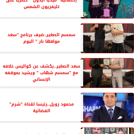
إحتفالية ”ميديا آيدول ” حصريا على
تليفزيون الشمس
سمسم الصغير..ضيف برنامج ”سعد
مولعها نار ” اليوم
سعد الصغير..يكشف عن كواليس خلافه
مع ”سمسم شهاب ” ويشيد بموقفه
الإنساني
محمود زويل..رئيسا لقناة ”شرم”
الفضائية