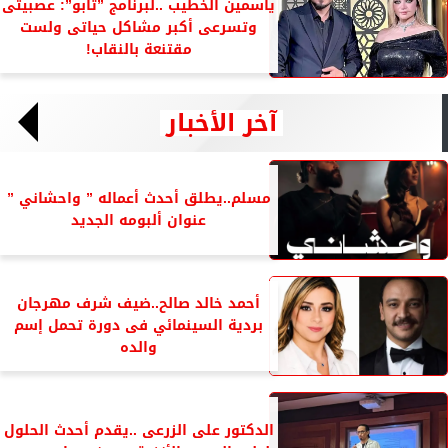
ياسمين الخطيب ..لبرنامج ”تابو”: عصبيتى
وتسرعى أكبر مشاكل حياتى ولست
مقتنعة بالنقاب!
آخر الأخبار
مسلم..يطلق أحدث أعماله ” واحشاني ”
عنوان ألبومه الجديد
أحمد خالد صالح..ضيف شرف مهرجان
بردية السينمائي فى دورة تحمل إسم
والده
الدكتور على الزرعى ..يقدم أحدث الحلول