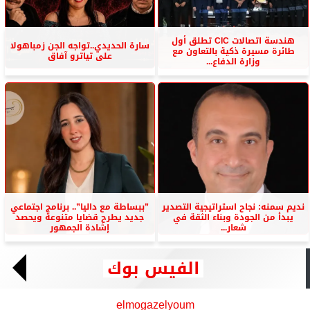
هندسة اتصالات CIC تطلق أول
سارة الحديدي..تواجه الجن زمباهولا
طائرة مسيرة ذكية بالتعاون مع
على تياترو آفاق
وزارة الدفاع...
نديم سمنه: نجاح استراتيجية التصدير
”ببساطة مع داليا”.. برنامج اجتماعي
يبدأ من الجودة وبناء الثقة في
جديد يطرح قضايا متنوعة ويحصد
شعار...
إشادة الجمهور
الفيس بوك
elmogazelyoum