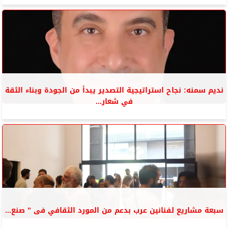
نديم سمنه: نجاح استراتيجية التصدير يبدأ من الجودة وبناء الثقة
في شعار...
سبعة مشاريع لفنانين عرب بدعم من المورد الثقافي فى ” صنع...