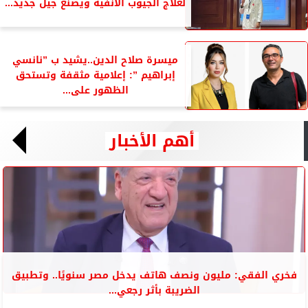
لعلاج الجيوب الأنفية ويصنع جيل جديد...
ميسرة صلاح الدين..يشيد ب ”نانسي
إبراهيم ”: إعلامية مثقفة وتستحق
الظهور على...
أهم الأخبار
فخري الفقي: مليون ونصف هاتف يدخل مصر سنويًا.. وتطبيق
الضريبة بأثر رجعي...