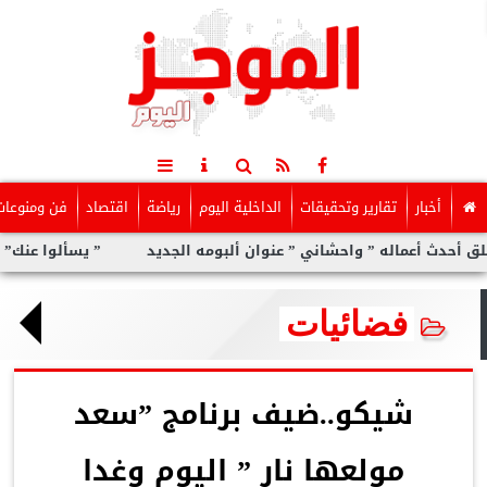
أخبار
تقارير وتحقيقات
الداخلية اليوم
رياضة
اقتصاد
فن ومنوعات
له ” واحشاني ” عنوان ألبومه الجديد
” يسألوا عنك” أولى مفاجآت ال
فضائيات
شيكو..ضيف برنامج ”سعد
مولعها نار ” اليوم وغدا