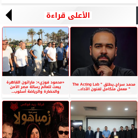
الأعلى قراءة
«محمود فوزي»: ماراثون القاهرة
محمد سراج..يطلق ” The Acting Lab
يبعث للعالم رسالة مصر الأمن
” معمل متكامل لفنون الأداء...
والحضارة والرياضة أسلوب...