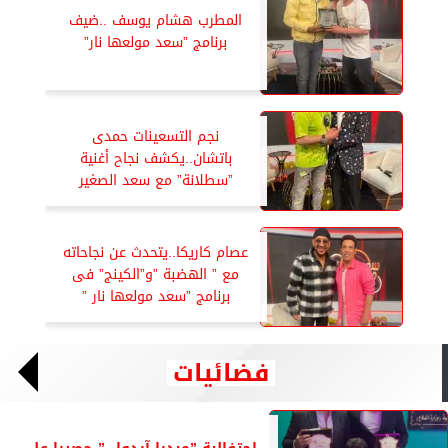
المطرب هشام يوسف ..ضيف
برنامج ”سعد مولعها نار”
نجم التسعينات حمدى
باتشان..يكشف نجاح أغنية
”سطلانة” مع سعد الصغير
عصام كاريكا..يتحدث عن نجاحاته
مع ” الهضبة ”و”الكينج” فى
برنامج ”سعد مولعها نار ”
فضائيات