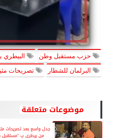
حزب مستقبل وطن
البيطري يح
البرلمان للشطار
تصريحات مثير
موضوعات متعلقة
جدل واسع بعد تصريحات مثي
من بيطرى ب ”مستقبل و