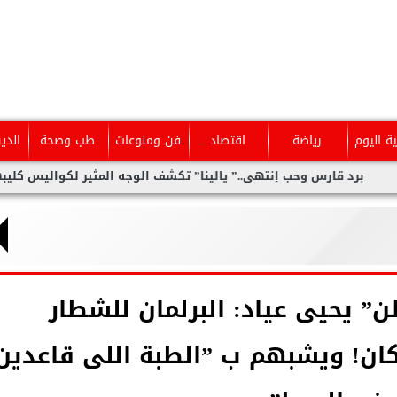
ية اليوم
رياضة
اقتصاد
فن ومنوعات
طب وصحة
الدي
وحب إنتهى..” يالينا” تكشف الوجه المثير لكواليس كليبها الجديد
 يحيى عياد: البرلمان للشطار
ن! ويشبهم ب ”الطبة اللى قاعدين