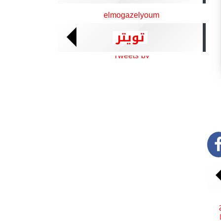
elmogazelyoum
تويتر
Tweets by