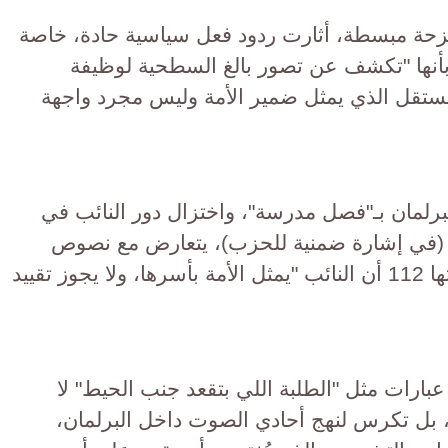
حة مبسطة، أثارت ردود فعل سياسية حادة، خاصة
نها "تكشف عن تصور بالغ السطحية لوظيفة
لمستقل الذي يمثل ضمير الأمة وليس مجرد واجهة
رلمان بـ"فصل مدرسة"، واختزال دور النائب في
(في إشارة ضمنية للحزب)، يتعارض مع نصوص
الدستور المصري التي تؤكد في مادتها 112 أن النائب "يمثل الأمة بأسرها، ولا يجوز تقييد
رات مثل "الطلبة اللي بتقعد جنب الحيط" لا
بل تكرس لنهج أحادي الصوت داخل البرلمان،