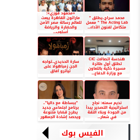
«محمود فوزي»:
محمد سراج..يطلق ”
ماراثون القاهرة يبعث
The Acting Lab ” معمل
للعالم رسالة مصر الأمن
متكامل لفنون الأداء...
والحضارة والرياضة
أسلوب...
هندسة اتصالات CIC
سارة الحديدي..تواجه
تطلق أول طائرة
الجن زمباهولا على
مسيرة ذكية بالتعاون
تياترو آفاق
مع وزارة الدفاع...
نديم سمنه: نجاح
”ببساطة مع داليا”..
استراتيجية التصدير يبدأ
برنامج اجتماعي جديد
من الجودة وبناء الثقة
يطرح قضايا متنوعة
في شعار...
ويحصد إشادة الجمهور
الفيس بوك