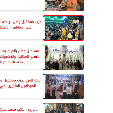
حزب مستقبل وطن ..ينظم أك
إفطار جماهيرى بالدقه
مستقبل وطن بالجيزة يفتت
للسلع الغذائية والخضروات 
بأسعار مخفضة بمركز ا
أمانة المرج بحزب مستقبل و
الموظفين المثاليين بحي 
بالورود..النائب محمد حمزة