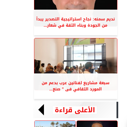
نديم سمنه: نجاح استراتيجية التصدير يبدأ
من الجودة وبناء الثقة في شعار...
سبعة مشاريع لفنانين عرب بدعم من
المورد الثقافي فى ” صنع...
الأعلى قراءة