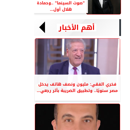
”صوت السينما” ..وحمادة
هلال أول...
أهم الأخبار
فخري الفقي: مليون ونصف هاتف يدخل
مصر سنويًا.. وتطبيق الضريبة بأثر رجعي...