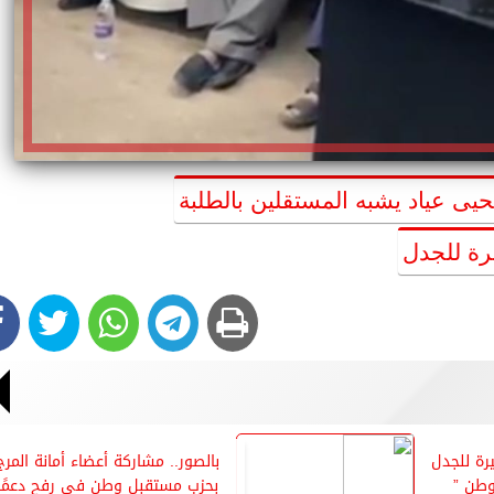
يى عياد يشبه المستقلين بالطلبة
ة للجدل
رة للجدل
بالصور.. مشاركة أعضاء أمانة المرج
طن ”
بحزب مستقبل وطن في رفح دعمًا