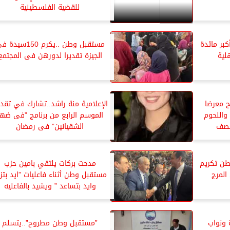
للقضية الفلسطينية
بر مائدة
مستقبل وطن ..يكرم 150سيد
لية
الجيزة تقديرا لدورهن فى المجتمع
ح معرضا
الإعلامية منة راشد..تشارك في تقد
واللحوم
الموسم الرابع من برنامج ”فى ضهر
لصف
الشقيانين” فى رمضان
طن تكريم
مدحت بركات يلتقي بامين حزب
المرج
مستقبل وطن أثناء فاعليات ”ايد بتز
وايد بتساعد ” ويشيد بالفاعليه
 ونواب
”مستقبل وطن مطروح”..يتسلم