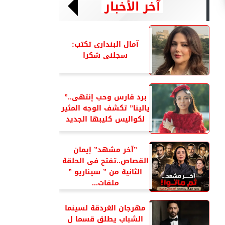
آخر الأخبار
آمال البندارى تكتب:
سجلنى شكرا
برد قارس وحب إنتهى..”
يالينا” تكشف الوجه المثير
لكواليس كليبها الجديد
”آخر مشهد” إيمان
القصاص..تفتح فى الحلقة
الثانية من ” سيناريو ”
ملفات...
مهرجان الغردقة لسينما
الشباب يطلق قسما ل