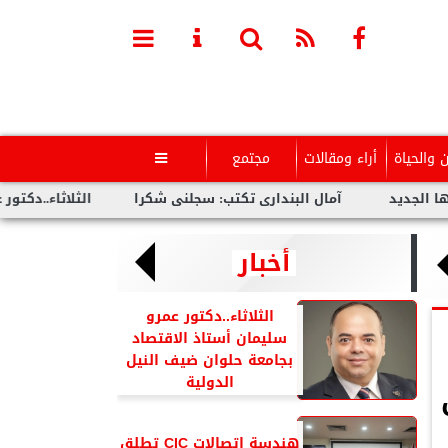
ن والحياة
أراء ومقالات
مجتمع

آمال البندارى تكتب: سجلنى شكرا
الثلاثاء..دكتور عمرو سليمان أ
أخبار
الثلاثاء..دكتور عمرو
سليمان أستاذ الاقتصاد
بجامعة حلوان ضيف النيل
الدولية
هندسة اتصالات CIC تطلق