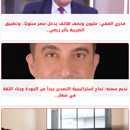
فخري الفقي: مليون ونصف هاتف يدخل مصر سنويًا.. وتطبيق
الضريبة بأثر رجعي...
نديم سمنه: نجاح استراتيجية التصدير يبدأ من الجودة وبناء الثقة
في شعار...