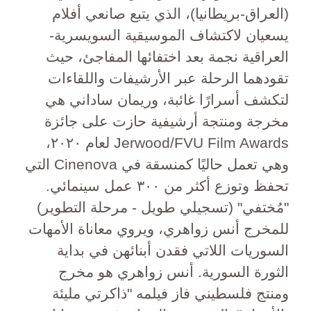
(العراق-بريطانيا)، الذي يتبع صانعي أفلام
يسعيان لاكتشاف الموسيقية السويسرية-
العراقية نجمة بعد اختفائها المفاجئ، حيث
تقودهما الرحلة عبر الأرشيفات واللقاءات
لتكشف أسرارًا غائبة، وريمان ساداني هي
مخرجة ومنتجة أرشيفية حازت على جائزة
Jerwood/FVU Film Awards لعام ٢٠٢٠،
وهي تعمل حاليًا كمنسقة في Cinenova التي
تحفظ وتوزع أكثر من ٣٠٠ عمل سينمائي.
"مُختفي" (تسجيلي طويل - مرحلة التطوير)
للمخرج أنس زواهري، ويروي معاناة الأمهات
السوريات اللاتي فقدن أبنائهن في بداية
الثورة السورية. أنس زواهري هو مخرج
ومنتج فلسطيني فاز فيلمه "ذاكرتي مليئة