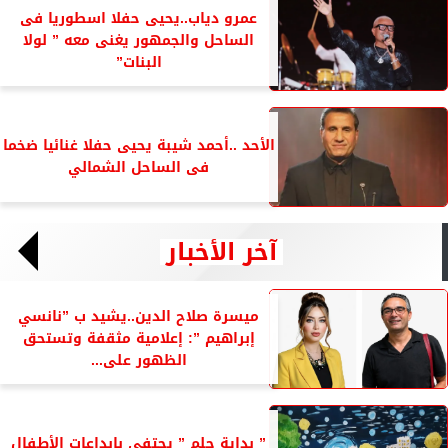
عمرو دياب..يحيى حفلا اسطوريا فى
الساحل والجمهور يغنى معه ” لولا
البنات”
الأحد ..أحمد شيبة يحيى حفلا غنائيا ضخما
فى الساحل الشمالي
آخر الأخبار
ميسرة صلاح الدين..يشيد ب ”نانسي
إبراهيم ”: إعلامية مثقفة وتستحق
الظهور على...
” بداية حلم ” يحتفى بإبداعات الأطفال