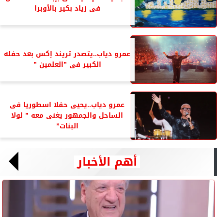
فى زياد بكير بالأوبرا
عمرو دياب..يتصدر تريند إكس بعد حفله
الكبير فى ”العلمين ”
عمرو دياب..يحيى حفلا اسطوريا فى
الساحل والجمهور يغنى معه ” لولا
البنات”
أهم الأخبار