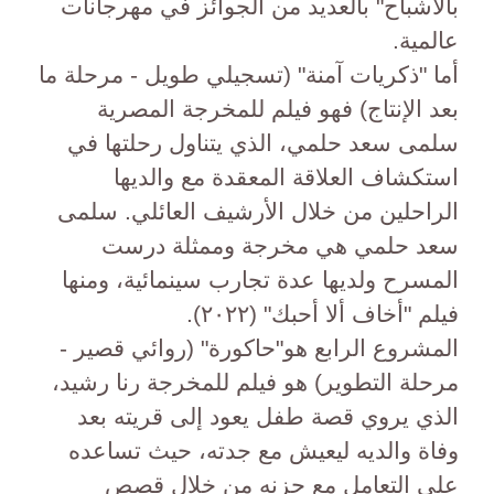
بالأشباح" بالعديد من الجوائز في مهرجانات
عالمية.
أما "ذكريات آمنة" (تسجيلي طويل - مرحلة ما
بعد الإنتاج) فهو فيلم للمخرجة المصرية
سلمى سعد حلمي، الذي يتناول رحلتها في
استكشاف العلاقة المعقدة مع والديها
الراحلين من خلال الأرشيف العائلي. سلمى
سعد حلمي هي مخرجة وممثلة درست
المسرح ولديها عدة تجارب سينمائية، ومنها
فيلم "أخاف ألا أحبك" (٢٠٢٢).
المشروع الرابع هو"حاكورة" (روائي قصير -
مرحلة التطوير) هو فيلم للمخرجة رنا رشيد،
الذي يروي قصة طفل يعود إلى قريته بعد
وفاة والديه ليعيش مع جدته، حيث تساعده
على التعامل مع حزنه من خلال قصص