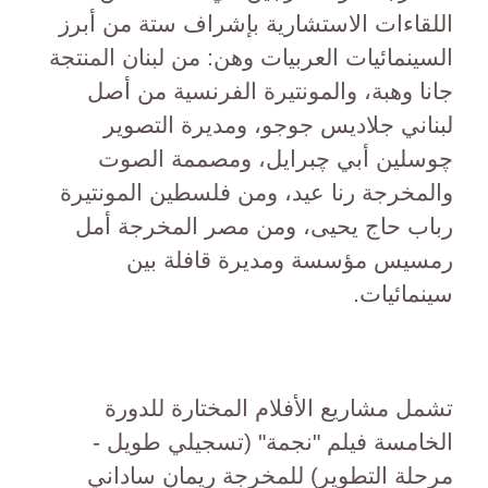
اللقاءات الاستشارية بإشراف ستة من أبرز
السينمائيات العربيات وهن: من لبنان المنتجة
جانا وهبة، والمونتيرة الفرنسية من أصل
لبناني جلاديس جوجو، ومديرة التصوير
چوسلين أبي چبرايل، ومصممة الصوت
والمخرجة رنا عيد، ومن فلسطين المونتيرة
رباب حاج يحيى، ومن مصر المخرجة أمل
رمسيس مؤسسة ومديرة قافلة بين
سينمائيات.
تشمل مشاريع الأفلام المختارة للدورة
الخامسة فيلم "نجمة" (تسجيلي طويل -
مرحلة التطوير) للمخرجة ريمان ساداني