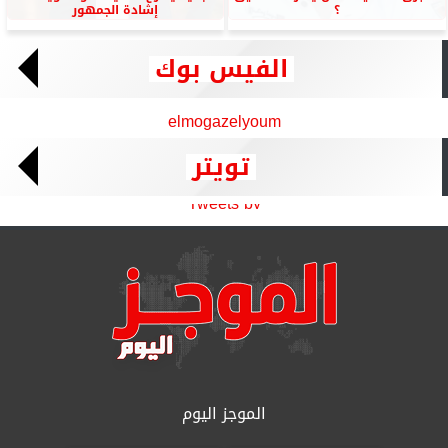
؟
إشادة الجمهور
الفيس بوك
elmogazelyoum
تويتر
Tweets by
الموجز اليوم