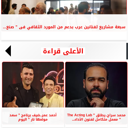
سبعة مشاريع لفنانين عرب بدعم من المورد الثقافي فى ” صنع...
الأعلى قراءة
محمد سراج..يطلق ” The Acting Lab
أحمد عمر..ضيف برنامج ” سعد
” معمل متكامل لفنون الأداء...
مولعها نار ” اليوم