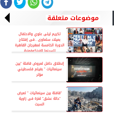
موضوعات متعلقة
تكريم ليلى علوي والاحتفال
بميلاد سلماوى ..فى إفتتاح
الدورة الخامسة لمهرجان القاهرة
للسينما الفرنكوفونية
إنطلاق حافل لعروض قافلة ”بين
سينمائيات ” بفيلم فلسطيني
مؤثر
”قافلة بين سينمائيات ” تعرض
”حالة عشق” لغزة فى زاوية
السبت