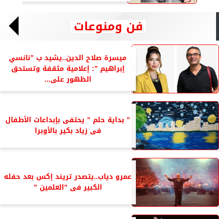
فن ومنوعات
ميسرة صلاح الدين..يشيد ب ”نانسي
إبراهيم ”: إعلامية مثقفة وتستحق
الظهور على...
” بداية حلم ” يحتفى بإبداعات الأطفال
فى زياد بكير بالأوبرا
عمرو دياب..يتصدر تريند إكس بعد حفله
الكبير فى ”العلمين ”