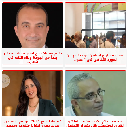
نديم سمنه: نجاح استراتيجية التصدير
سبعة مشاريع لفنانين عرب بدعم من
يبدأ من الجودة وبناء الثقة في
المورد الثقافي فى ” صنع...
شعار...
مصطفى صلاح يكتب: مكتبة القاهرة
”ببساطة مع داليا”.. برنامج اجتماعي
الكبرى تستغيث.. هل يتحرك التحقيق
جديد يطرح قضايا متنوعة ويحصد