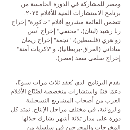
ومصر للمشاركة في الدورة الخامسة من
برنامج الاستشارات الفنية للأفلام ٢٠٢٥.
تتضمن القائمة مشاريع أفلام "حاكورة" إخراج
رنا رشيد (لبنان)، "مختفي" إخراج أنس
زواهري (فلسطين)، "نجمة" إخراج ريمان
ساداني (العراق-بريطانيا)، و "ذكريات آمنة"
إخراج سلمى سعد (مصر).
يقدم البرنامج الذي يُعقد ثلاث مرات سنويًا،
دعمًا فنيًا واستشارات متخصصة لصُنّاع الأفلام
العرب من أصحاب المشاريع التسجيلية
والروائية، في مختلف مراحل الإنتاج. تمتد كل
دورة على مدار ثلاثة أشهر يشارك خلالها
المخرجات والمخرجين في سلسلة من