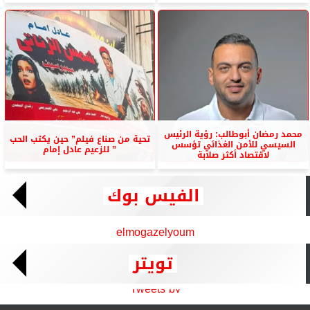
محمد رمضان أبوطالب: رؤية الرئيس
تحية من صناع فيلم” حين يكتب الحب
السيسي للأمن الغذائي تؤسس
” للزعيم عادل إمام
لاقتصاد أكثر صلابة
الفيس بوك
elmogazelyoum
تويتر
Tweets by