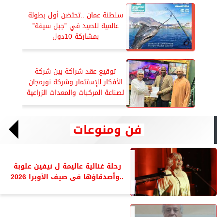
سلطنة عمان ..تحتضن أول بطولة
عالمية للصيد في ”جبل سيفة”
بمشاركة 10دول
توقيع عقد شراكة بين شركة
الأفكار للإستثمار وشركة نورمجان
لصناعة المركبات والمعدات الزراعية
فن ومنوعات
رحلة غنائية عاليمة ل نيفين علوبة
..وأصدقاؤها فى صيف الأوبرا 2026