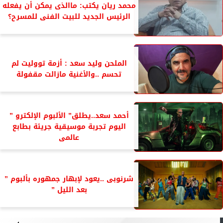
محمد ريان يكتب: ماالذى يمكن أن يفعله
الرئيس الجديد للبيت الفنى للمسرح؟
الملحن وليد سعد : أزمة تووليت لم
تحسم ..والأغنية مازالت مقفولة
أحمد سعد..يطلق” الألبوم الإلكترو ”
اليوم تجربة موسيقية جريئة بطابع
عالمى
شرنوبى ..يعود لإبهار جمهوره بألبوم ”
بعد الليل ”