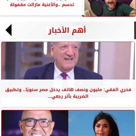
تحسم ..والأغنية مازالت مقفولة
أهم الأخبار
فخري الفقي: مليون ونصف هاتف يدخل مصر سنويًا.. وتطبيق
الضريبة بأثر رجعي...