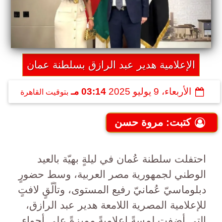
الإعلامية هدير عبد الرازق بسلطنة عمان
الأربعاء، 9 يوليو 2025
03:14 مـ
بتوقيت القاهرة
كتبت: مروة حسن
احتفلت سلطنة عُمان في ليلةٍ بهيّة بالعيد
الوطني لجمهورية مصر العربية، وسط حضورٍ
دبلوماسيّ عُمانيّ رفيع المستوى، وتألّقٍ لافتٍ
للإعلامية المصرية اللامعة هدير عبد الرازق،
التي أضفت لمسةً إعلاميةً مميزةً على أجواء