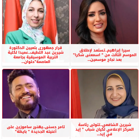
قرار جمهورى بتعيين الدكتورة
سيرا إبراهيم..تستعد لإطلاق
شيرين عبد اللطيف..عميدا لكلية
الموسم الثالث من ” اسمعنى شكرا”
التربية الموسيقية بجامعة
بعد نجاح موسمين...
العاصمة”حلوان...
شيرين الشافعي..تتولى رئاسة
تامر حسنى..يهنئ ساموزين على
المركز الإعلامي لكيان شباب ” إيد
أغنيته الجديدة ” بايظة”
في إيد...