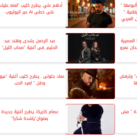
ى من ألبومها ”
أدهم علي..يطرح كليب ”لعنه عليك 
تقنية ”
على خطى Ai عبر اليوتيوب
 العربي
المصرية
عبد الرحمن رشدى وهند عبد
حان عمرو
الحليم..فى أغنية ”صحاب الليل”
ك” وترفض
عماد جلولى ..يطرح كليب أغنية ”عيو
ا
وطن ” لعيد الحب
دة ” مش
عصام كاريكا..يطرح أغنية جديدة
بعنوان”ياشدة شكرا”