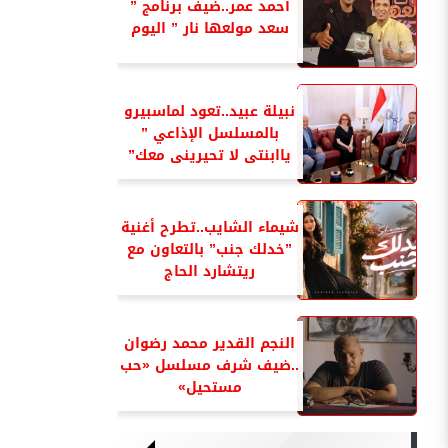
أحمد عمر..ضيف برنامج ”
سعد مولعها نار ” اليوم
نبيلة عبيد..تعود لماسبيرو
بالمسلسل الإذاعي ”
ياابنتى لا تحيرينى معك”
شيماء الشايب..تطرح أغنية
”خدلك جنب” بالتعاون مع
ريتشارد الحاج
النجم القدير محمد رضوان
..ضيف شرف مسلسل «حب
مستحيل»