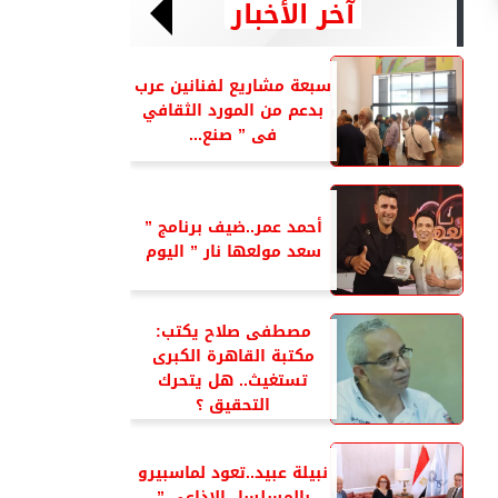
آخر الأخبار
سبعة مشاريع لفنانين عرب
بدعم من المورد الثقافي
فى ” صنع...
أحمد عمر..ضيف برنامج ”
سعد مولعها نار ” اليوم
مصطفى صلاح يكتب:
مكتبة القاهرة الكبرى
تستغيث.. هل يتحرك
التحقيق ؟
نبيلة عبيد..تعود لماسبيرو
بالمسلسل الإذاعي ”