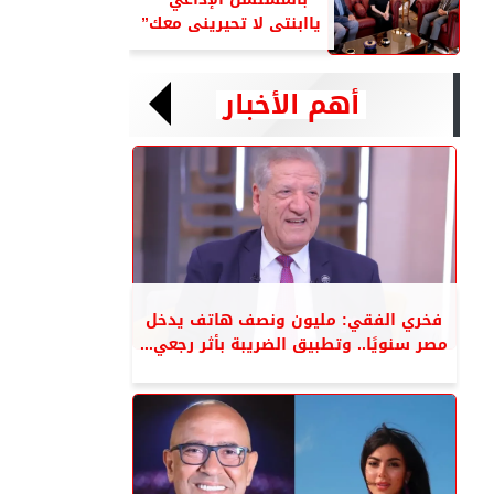
ياابنتى لا تحيرينى معك”
أهم الأخبار
فخري الفقي: مليون ونصف هاتف يدخل
مصر سنويًا.. وتطبيق الضريبة بأثر رجعي...