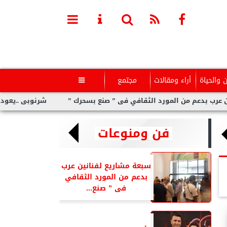
ن والحياة
أراء ومقالات
مجتمع

من المورد الثقافي فى ” صنع بسحرك ”
شرنوبى ..يعود لإبهار جمهور
فن ومنوعات
سبعة مشاريع لفنانين عرب
بدعم من المورد الثقافي
فى ” صنع...