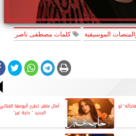
المنصات الموسيقية
كلمات مصطفى ناصر
جآته” لو
آمال ماهر..تطرح ألبومها الغنائي
الجديد ” حاجة غير”