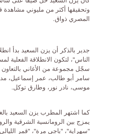
كان يزن السعيد حل ضيفاً على شاشة 
وتحقيقها أكثر من مليوني مشاهدة 
المصري ذواق.
الناس"، لتكون الانطلاقة الفعلية لمس
سجّل مجموعة من الأغاني بالتعاون م
سامر أبو طالب، عمر إسماعيل، مد
موسى، نادر نور، وطارق توكل.
كما اشتهر المطرب يزن السعيد بالغ
يمزج بين الرومانسية الشرقية والروح
"سهراية"، "باجي مرة"، "قمر الليالي"،