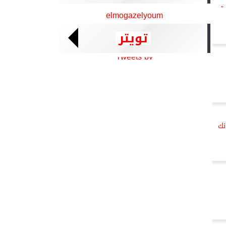
”
elmogazelyoum
تويتر
Tweets by
نك