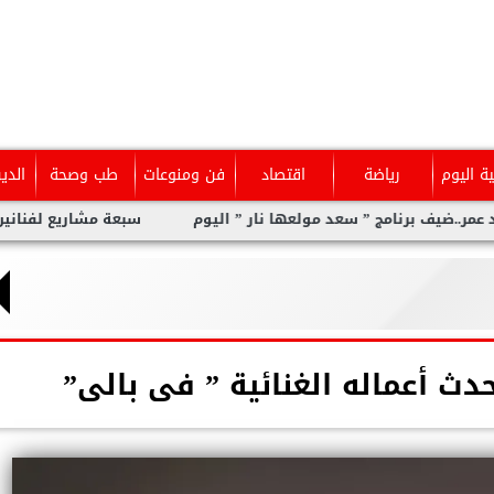
ية اليوم
رياضة
اقتصاد
فن ومنوعات
طب وصحة
الدي
رنامج ” سعد مولعها نار ” اليوم
سبعة مشاريع لفنانين عرب بدعم 
دث أعماله الغنائية ” فى بالى”