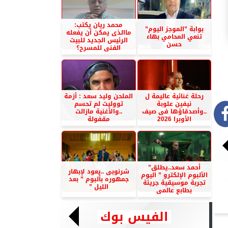
محمد ريان يكتب:
بوابة ”الموجز اليوم”
ماالذى يمكن أن يفعله
تنعي المحامي بهاء
الرئيس الجديد للبيت
حسن
الفنى للمسرح؟
رحلة غنائية عاليمة ل
الملحن وليد سعد : أزمة
نيفين علوبة
تووليت لم تحسم
..وأصدقاؤها فى صيف
..والأغنية مازالت
الأوبرا 2026
مقفولة
أحمد سعد..يطلق”
شرنوبى ..يعود لإبهار
الألبوم الإلكترو ” اليوم
جمهوره بألبوم ” بعد
تجربة موسيقية جريئة
الليل ”
بطابع عالمى
الفيس بوك