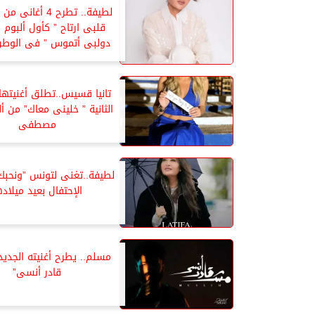
لطيفة.. تطرح 4 أغان
قلبى ارتاح ” كأول ألبوم ب
دولبى أتموس ” فى الوطن
تانيا قسيس..تطلق أغنيتها 
الثانية ” خلينى معاك” من أل
مصطفى
لطيفة..تغنى لتونس ”ونحب
الإحتفال بعيد ميلاده
مسلم.. يطرح أغنيته الجدي
قادر أنسى”