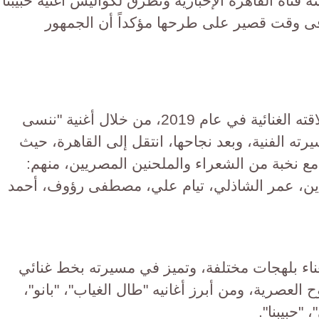
قناة القاهرة الإخبارية وتطرق لكواليس أغنية حبيبنا
فى وقت قصير على طرحها مؤكداً أن الجمهور
جدير بالذكر أن يزن السعيد بدأ انطلاقته الغنائية في عام 2019، من خلال أغنية "ننسى
يرته الفنية، وبعد نجاحها، انتقل إلى القاهرة، حيث
ع نخبة من الشعراء والملحنين المصريين، منهم:
ين، عمر الشاذلي، تيام علي، مصطفى رؤوف، أحمد
ناء بلهجات مختلفة، وتميز في مسيرته بخط غنائي
 العصرية، ومن أبرز أغانيه "طال الغياب"، "بانو"،
 "حبيبنا".