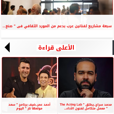
سبعة مشاريع لفنانين عرب بدعم من المورد الثقافي فى ” صنع...
الأعلى قراءة
محمد سراج..يطلق ” The Acting Lab
أحمد عمر..ضيف برنامج ” سعد
” معمل متكامل لفنون الأداء...
مولعها نار ” اليوم