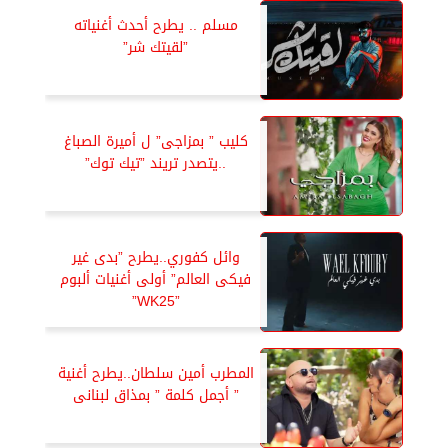
مسلم .. يطرح أحدث أغنياته
”لقيتك شر”
كليب ” بمزاجى” ل أميرة الصباغ
..يتصدر تريند ”تيك توك”
وائل كفوري..يطرح ”بدى غير
فيكى العالم” أولى أغنيات ألبوم
”WK25”
المطرب أمين سلطان..يطرح أغنية
” أجمل كلمة ” بمذاق لبنانى