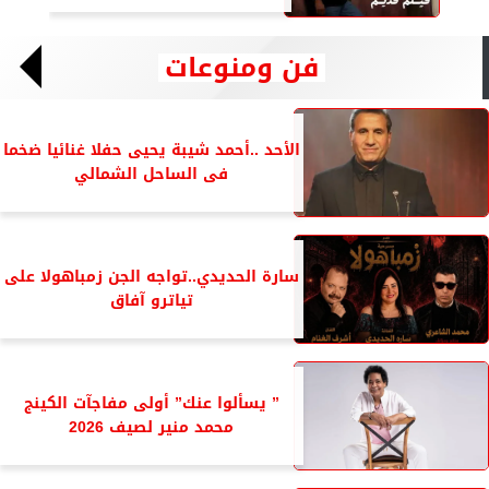
فن ومنوعات
الأحد ..أحمد شيبة يحيى حفلا غنائيا ضخما
فى الساحل الشمالي
سارة الحديدي..تواجه الجن زمباهولا على
تياترو آفاق
” يسألوا عنك” أولى مفاجآت الكينج
محمد منير لصيف 2026