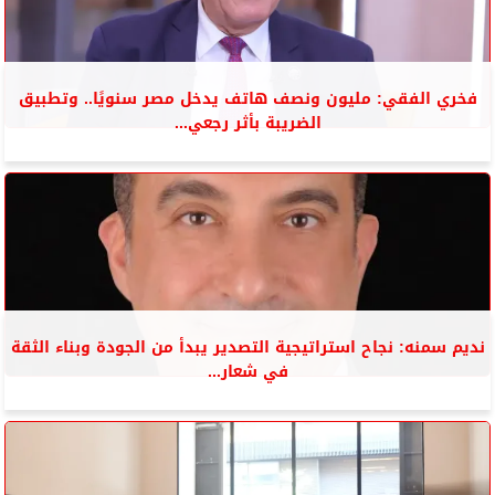
فخري الفقي: مليون ونصف هاتف يدخل مصر سنويًا.. وتطبيق
الضريبة بأثر رجعي...
نديم سمنه: نجاح استراتيجية التصدير يبدأ من الجودة وبناء الثقة
في شعار...