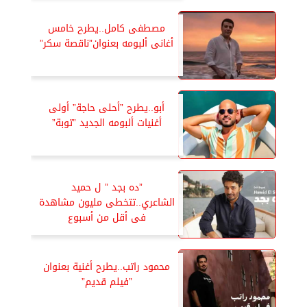
مصطفى كامل..يطرح خامس
أغانى ألبومه بعنوان”ناقصة سكر”
أبو..يطرح ”أحلى حاجة” أولى
أغنيات ألبومه الجديد ”توبة”
”ده بجد ” ل حميد
الشاعري..تتخطى مليون مشاهدة
فى أقل من أسبوع
محمود راتب..يطرح أغنية بعنوان
”فيلم قديم”