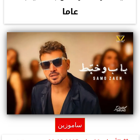
عاما
ساموزين