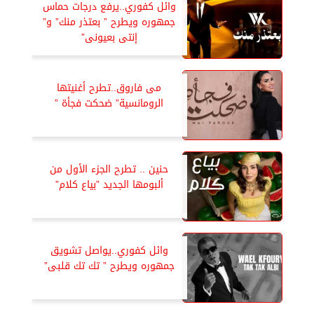
وائل كفوري..يرفع درجات حماس
جمهوره ويطرح ” بعتذر منك” و”
إنتى بعيونى”
مى فاروق..تطرح أغنيتها
الرومانسية” ضحكت فجأة ”
حنين .. تطرح الجزء الأول من
ألبومها الجديد ”بياع كلام”
وائل كفوري..يواصل تشويق
جمهوره ويطرح ” تك تك قلبى”