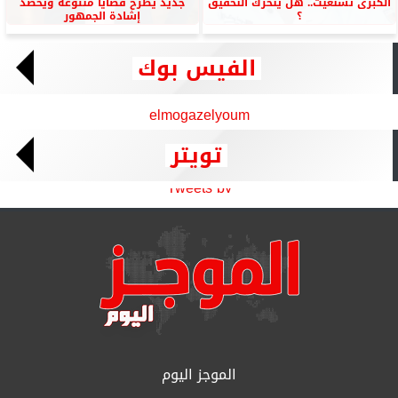
الكبرى تستغيث.. هل يتحرك التحقيق
جديد يطرح قضايا متنوعة ويحصد
؟
إشادة الجمهور
الفيس بوك
elmogazelyoum
تويتر
Tweets by
الموجز اليوم