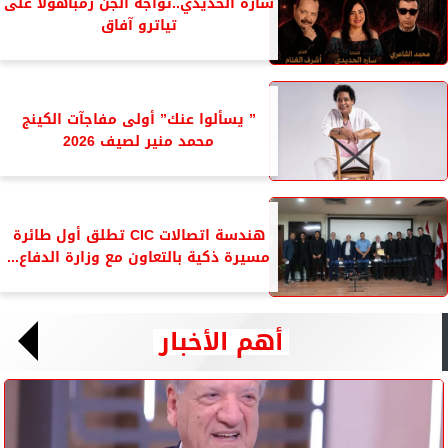
سارة الحديدي..تواجه الجن زمباهولا على
تياترو آفاق
” يسألوا عنك” أولى مفاجآت الكينج
محمد منير لصيف 2026
هندسة اتصالات CIC تطلق أول طائرة
مسيرة ذكية بالتعاون مع وزارة الدفاع...
أهم الأخبار