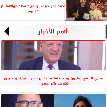
أحمد عمر..ضيف برنامج ” سعد مولعها نار
” اليوم
أهم الأخبار
فخري الفقي: مليون ونصف هاتف يدخل مصر سنويًا.. وتطبيق
الضريبة بأثر رجعي...