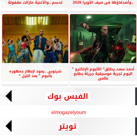
..وأصدقاؤها فى صيف الأوبرا 2026
تحسم ..والأغنية مازالت مقفولة
أحمد سعد..يطلق” الألبوم الإلكترو ”
شرنوبى ..يعود لإبهار جمهوره
اليوم تجربة موسيقية جريئة بطابع
بألبوم ” بعد الليل ”
عالمى
الفيس بوك
elmogazelyoum
تويتر