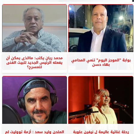
محمد ريان يكتب: ماالذى يمكن أن
بوابة ”الموجز اليوم” تنعي المحامي
يفعله الرئيس الجديد للبيت الفنى
بهاء حسن
للمسرح؟
رحلة غنائية عاليمة ل نيفين علوبة
الملحن وليد سعد : أزمة تووليت لم