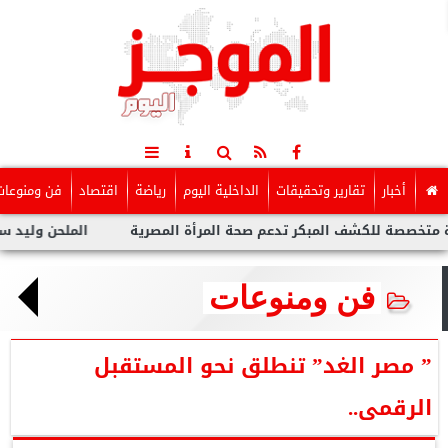
أخبار
تقارير وتحقيقات
الداخلية اليوم
رياضة
اقتصاد
فن ومنوعات
ف المبكر تدعم صحة المرأة المصرية
الملحن وليد سعد : أزمة توول
فن ومنوعات
” مصر الغد” تنطلق نحو المستقبل
الرقمى..