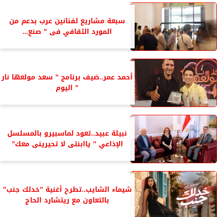
سبعة مشاريع لفنانين عرب بدعم من
المورد الثقافي فى ” صنع...
أحمد عمر..ضيف برنامج ” سعد مولعها نار
” اليوم
نبيلة عبيد..تعود لماسبيرو بالمسلسل
الإذاعي ” ياابنتى لا تحيرينى معك”
شيماء الشايب..تطرح أغنية ”خدلك جنب”
بالتعاون مع ريتشارد الحاج