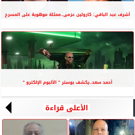
أشرف عبد الباقي: كارولين عزمى..ممثلة موهوبة على المسرح
أحمد سعد..يكشف بوستر ” الألبوم الإلكترو ”
الأعلى قراءة