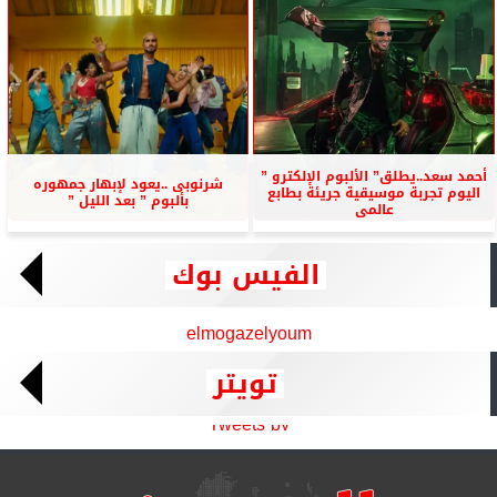
أحمد سعد..يطلق” الألبوم الإلكترو ”
شرنوبى ..يعود لإبهار جمهوره
اليوم تجربة موسيقية جريئة بطابع
بألبوم ” بعد الليل ”
عالمى
الفيس بوك
elmogazelyoum
تويتر
Tweets by