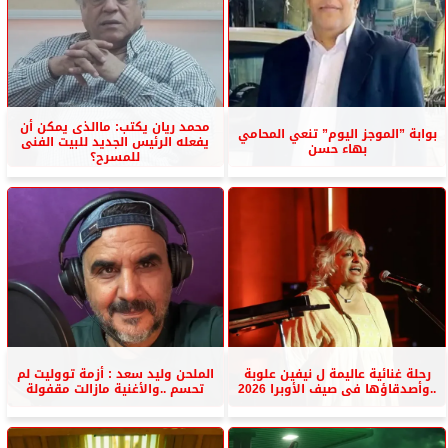
محمد ريان يكتب: ماالذى يمكن أن
بوابة ”الموجز اليوم” تنعي المحامي
يفعله الرئيس الجديد للبيت الفنى
بهاء حسن
للمسرح؟
رحلة غنائية عاليمة ل نيفين علوبة
الملحن وليد سعد : أزمة تووليت لم
..وأصدقاؤها فى صيف الأوبرا 2026
تحسم ..والأغنية مازالت مقفولة