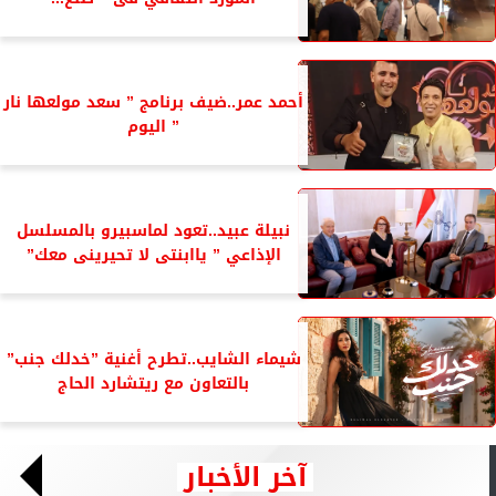
أحمد عمر..ضيف برنامج ” سعد مولعها نار
” اليوم
نبيلة عبيد..تعود لماسبيرو بالمسلسل
الإذاعي ” ياابنتى لا تحيرينى معك”
شيماء الشايب..تطرح أغنية ”خدلك جنب”
بالتعاون مع ريتشارد الحاج
آخر الأخبار