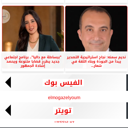
نديم سمنه: نجاح استراتيجية التصدير
”ببساطة مع داليا”.. برنامج اجتماعي
يبدأ من الجودة وبناء الثقة في
جديد يطرح قضايا متنوعة ويحصد
شعار...
إشادة الجمهور
الفيس بوك
elmogazelyoum
تويتر
Tweets by