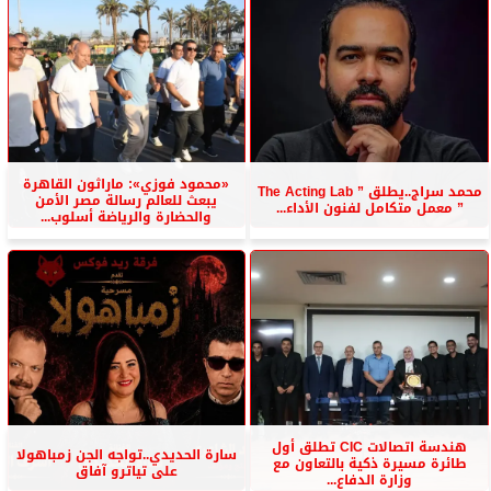
«محمود فوزي»: ماراثون القاهرة
محمد سراج..يطلق ” The Acting Lab
يبعث للعالم رسالة مصر الأمن
” معمل متكامل لفنون الأداء...
والحضارة والرياضة أسلوب...
هندسة اتصالات CIC تطلق أول
سارة الحديدي..تواجه الجن زمباهولا
طائرة مسيرة ذكية بالتعاون مع
على تياترو آفاق
وزارة الدفاع...