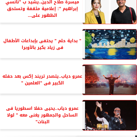
ميسرة صلاح الدين..يشيد ب ”نانسي
إبراهيم ”: إعلامية مثقفة وتستحق
الظهور على...
” بداية حلم ” يحتفى بإبداعات الأطفال
فى زياد بكير بالأوبرا
عمرو دياب..يتصدر تريند إكس بعد حفله
الكبير فى ”العلمين ”
عمرو دياب..يحيى حفلا اسطوريا فى
الساحل والجمهور يغنى معه ” لولا
البنات”