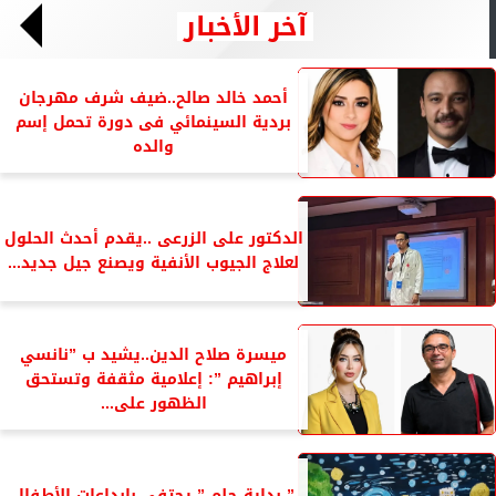
آخر الأخبار
أحمد خالد صالح..ضيف شرف مهرجان
بردية السينمائي فى دورة تحمل إسم
والده
الدكتور على الزرعى ..يقدم أحدث الحلول
لعلاج الجيوب الأنفية ويصنع جيل جديد...
ميسرة صلاح الدين..يشيد ب ”نانسي
إبراهيم ”: إعلامية مثقفة وتستحق
الظهور على...
” بداية حلم ” يحتفى بإبداعات الأطفال