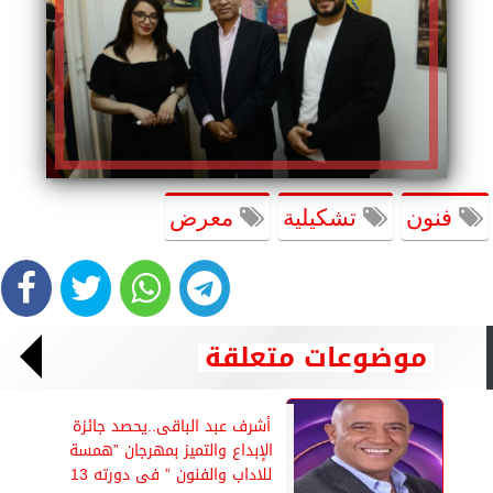
فنون
تشكيلية
معرض
موضوعات متعلقة
أشرف عبد الباقى..يحصد جائزة
الإبداع والتميز بمهرجان ”همسة
للاداب والفنون ” فى دورته 13