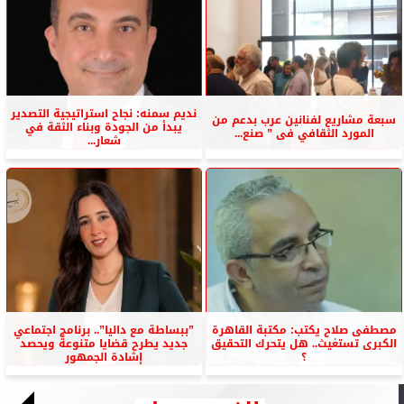
نديم سمنه: نجاح استراتيجية التصدير
سبعة مشاريع لفنانين عرب بدعم من
يبدأ من الجودة وبناء الثقة في
المورد الثقافي فى ” صنع...
شعار...
مصطفى صلاح يكتب: مكتبة القاهرة
”ببساطة مع داليا”.. برنامج اجتماعي
الكبرى تستغيث.. هل يتحرك التحقيق
جديد يطرح قضايا متنوعة ويحصد
؟
إشادة الجمهور