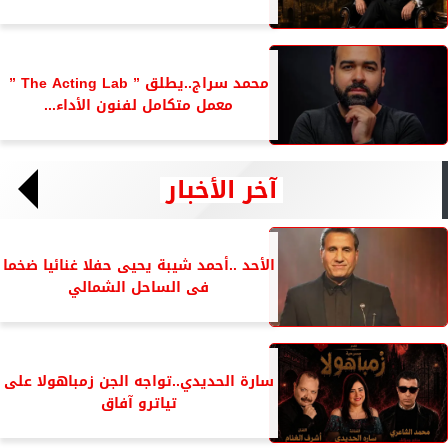
محمد سراج..يطلق ” The Acting Lab ”
معمل متكامل لفنون الأداء...
آخر الأخبار
الأحد ..أحمد شيبة يحيى حفلا غنائيا ضخما
فى الساحل الشمالي
سارة الحديدي..تواجه الجن زمباهولا على
تياترو آفاق