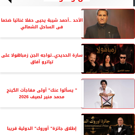
الأحد ..أحمد شيبة يحيى حفلا غنائيا ضخما
فى الساحل الشمالي
سارة الحديدي..تواجه الجن زمباهولا على
تياترو آفاق
” يسألوا عنك” أولى مفاجآت الكينج
محمد منير لصيف 2026
إطلاق جائزة” أوروك” الدولية قريبا