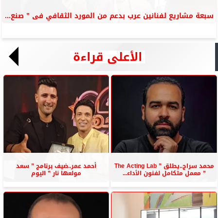
سبعة مشاريع لفنانين عرب بدعم من المورد الثقافي فى ” صنع...
الأعلى قراءة
محمد سراج..يطلق ” The Acting Lab
أحمد عمر..ضيف برنامج ” سعد
” معمل متكامل لفنون الأداء...
مولعها نار ” اليوم