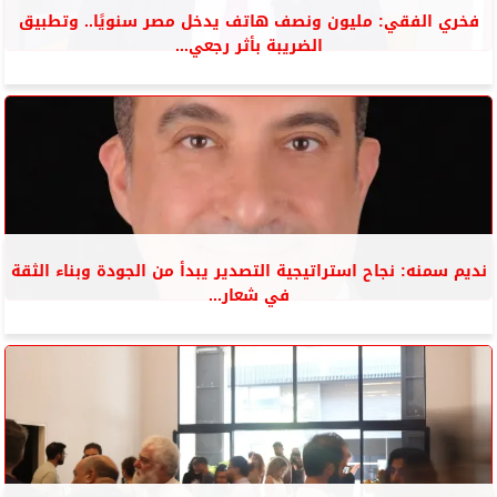
فخري الفقي: مليون ونصف هاتف يدخل مصر سنويًا.. وتطبيق
الضريبة بأثر رجعي...
نديم سمنه: نجاح استراتيجية التصدير يبدأ من الجودة وبناء الثقة
في شعار...