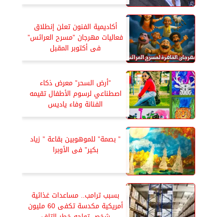
أكاديمية الفنون تعلن إنطلاق
فعاليات مهرجان ”مسرح العرائس”
فى أكتوبر المقبل
”أرض السحر” معرض ذكاء
اصطناعي لرسوم الأطفال تقيمه
الفنانة وفاء ياديس
” بصمة” للموهوبين بقاعة ” زياد
بكير” فى الأوبرا
بسبب ترامب.. مساعدات غذائية
أمريكية مكدسة تكفى 60 مليون
شخص تواجه خطر التلف