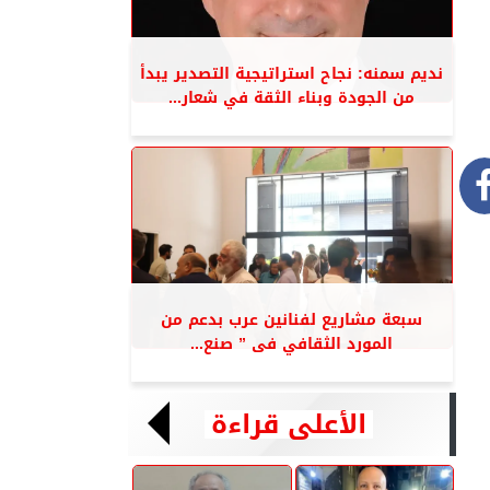
نديم سمنه: نجاح استراتيجية التصدير يبدأ
من الجودة وبناء الثقة في شعار...
سبعة مشاريع لفنانين عرب بدعم من
المورد الثقافي فى ” صنع...
الأعلى قراءة