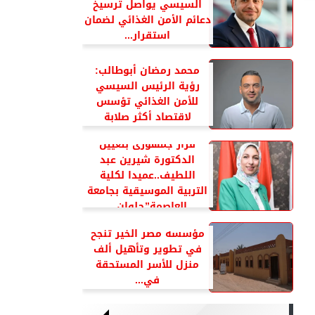
السيسي يواصل ترسيخ
دعائم الأمن الغذائي لضمان
استقرار...
محمد رمضان أبوطالب:
رؤية الرئيس السيسي
للأمن الغذائي تؤسس
لاقتصاد أكثر صلابة
قرار جمهورى بتعيين
الدكتورة شيرين عبد
اللطيف..عميدا لكلية
التربية الموسيقية بجامعة
العاصمة”حلوان...
مؤسسه مصر الخير تنجح
في تطوير وتأهيل ألف
منزل للأسر المستحقة
في...