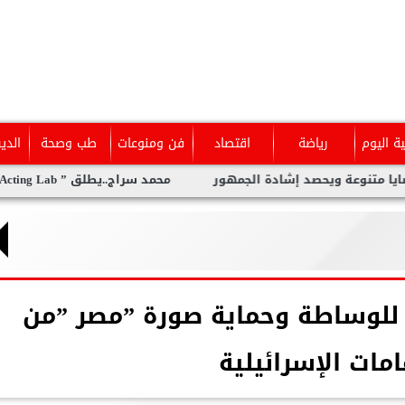
ية اليوم
رياضة
اقتصاد
فن ومنوعات
طب وصحة
الدي
عة ويحصد إشادة الجمهور
محمد سراج..يطلق ” The Acting Lab ” معمل متكامل لفنون الأداء من بوابة التمثيل
للوساطة وحماية صورة ”مصر ”من
امات الإسرائيلية