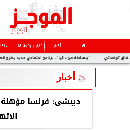
أخبار
تقارير وتحقيقات
الداخل
عاتي
”ببساطة مع داليا”.. برنامج اجتماعي جديد يطرح قضايا متنو
أخبار
دبيشى: فرنسا مؤهلة 
الاته