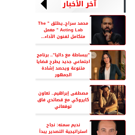
آخر الأخبار
محمد سراج..يطلق ” The
Acting Lab ” معمل
متكامل لفنون الأداء...
”ببساطة مع داليا”.. برنامج
اجتماعي جديد يطرح قضايا
متنوعة ويحصد إشادة
الجمهور
مصطفى إبراهيم.. تعاون
كايروكي مع قصائدي فاق
توقعاتي
نديم سمنه: نجاح
استراتيجية التصدير يبدأ