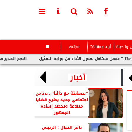
ن والحياة
أراء ومقالات
مجتمع

النجم القدير محمد رض
أخبار
”ببساطة مع داليا”.. برنامج
اجتماعي جديد يطرح قضايا
متنوعة ويحصد إشادة
الجمهور
تامر الحبال : الرئيس