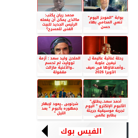
محمد ريان يكتب:
بوابة ”الموجز اليوم”
ماالذى يمكن أن يفعله
تنعي المحامي بهاء
الرئيس الجديد للبيت
حسن
الفنى للمسرح؟
رحلة غنائية عاليمة ل
الملحن وليد سعد : أزمة
نيفين علوبة
تووليت لم تحسم
..وأصدقاؤها فى صيف
..والأغنية مازالت
الأوبرا 2026
مقفولة
أحمد سعد..يطلق”
شرنوبى ..يعود لإبهار
الألبوم الإلكترو ” اليوم
جمهوره بألبوم ” بعد
تجربة موسيقية جريئة
الليل ”
بطابع عالمى
الفيس بوك