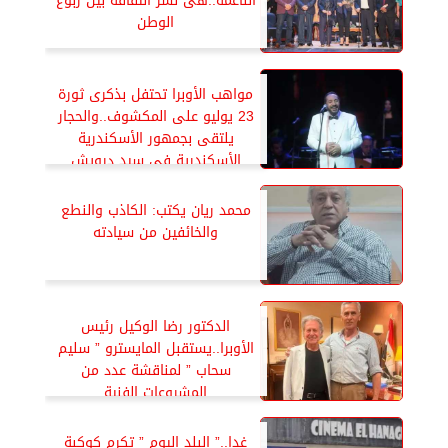
الناعمة..هى نشر الثقافة بين ربوع
الوطن
مواهب الأوبرا تحتفل بذكرى ثورة
23 يوليو على المكشوف..والحجار
يلتقى بجمهور الأسكندرية
الأسكندرية فى سيد درويش
محمد ريان يكتب: الكاذب والنطع
والخائفين من سيادته
الدكتور رضا الوكيل رئيس
الأوبرا..يستقبل المايسترو ” سليم
سحاب ” لمناقشة عدد من
المشروعات الفنية
غدا..” البلد اليوم ” تكرم كوكبة