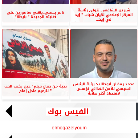
شيرين الشافعي..تتولى رئاسة
تامر حسنى..يهنئ ساموزين على
المركز الإعلامي لكيان شباب ” إيد
أغنيته الجديدة ” بايظة”
في إيد...
محمد رمضان أبوطالب: رؤية الرئيس
تحية من صناع فيلم” حين يكتب الحب
السيسي للأمن الغذائي تؤسس
” للزعيم عادل إمام
لاقتصاد أكثر صلابة
الفيس بوك
elmogazelyoum