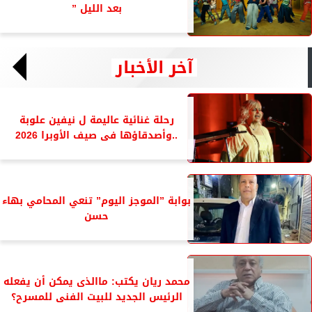
بعد الليل ”
آخر الأخبار
رحلة غنائية عاليمة ل نيفين علوبة
..وأصدقاؤها فى صيف الأوبرا 2026
بوابة ”الموجز اليوم” تنعي المحامي بهاء
حسن
محمد ريان يكتب: ماالذى يمكن أن يفعله
الرئيس الجديد للبيت الفنى للمسرح؟