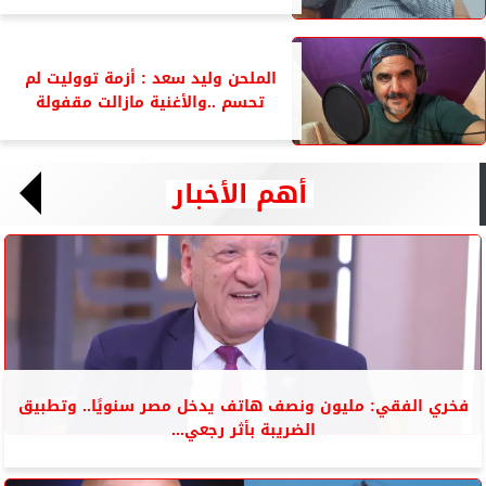
الملحن وليد سعد : أزمة تووليت لم
تحسم ..والأغنية مازالت مقفولة
أهم الأخبار
فخري الفقي: مليون ونصف هاتف يدخل مصر سنويًا.. وتطبيق
الضريبة بأثر رجعي...