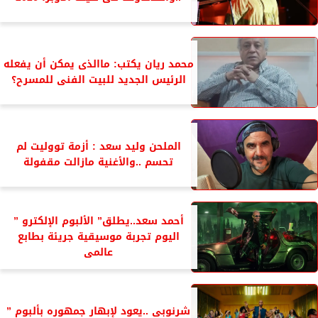
محمد ريان يكتب: ماالذى يمكن أن يفعله
الرئيس الجديد للبيت الفنى للمسرح؟
الملحن وليد سعد : أزمة تووليت لم
تحسم ..والأغنية مازالت مقفولة
أحمد سعد..يطلق” الألبوم الإلكترو ”
اليوم تجربة موسيقية جريئة بطابع
عالمى
شرنوبى ..يعود لإبهار جمهوره بألبوم ”