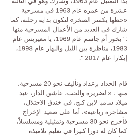
بدأ التمثيل عام 1963، وشارك وهو في الثالثة
عشرة من عمره عام 1963 في مسرحية
«حظها يكسر الصخر» لتكون بداية رحلته، كما
شارك فى العديد من الأعمال المسرحية منها
: "بخور أم جاسم عام 1969، يا معيريس عام
1983، مناظرة بين الليل والنهار عام 1998،
إيكارا عام 2017 ".
قام الحداد بإعداد وتأليف نحو 20 مسرحية،
منها : «الضريرة والحب، عاشق الدار، عيد
ميلاد سامبا لاين كنج، في خندق الاحتلال،
مشاجرة رباعية»، أما على صعيد الإخراج
فأخرج نحو 30 مسرحية وتمثيلية ومسلسلاً،
كما كان له دورا كبيرا في تعليم تلاميذه