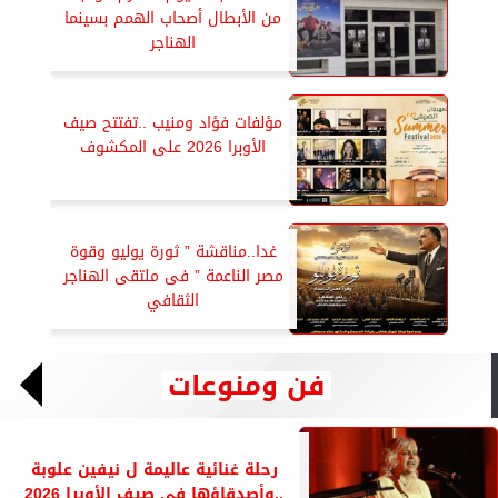
من الأبطال أصحاب الهمم بسينما
الهناجر
مؤلفات فؤاد ومنيب ..تفتتح صيف
الأوبرا 2026 على المكشوف
غدا..مناقشة ” ثورة يوليو وقوة
مصر الناعمة ” فى ملتقى الهناجر
الثقافي
فن ومنوعات
رحلة غنائية عاليمة ل نيفين علوبة
..وأصدقاؤها فى صيف الأوبرا 2026