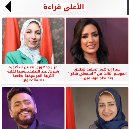
الأعلى قراءة
قرار جمهورى بتعيين الدكتورة
سيرا إبراهيم..تستعد لإطلاق
شيرين عبد اللطيف..عميدا لكلية
الموسم الثالث من ” اسمعنى شكرا”
التربية الموسيقية بجامعة
بعد نجاح موسمين...
العاصمة”حلوان...