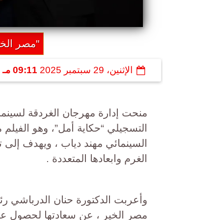
"مصر الخي
الإثنين، 29 سبتمبر 2025
09:11 مـ
منحت إدارة مهرجان الغردقة لسينما ا
التسجيلي “حكاية أمل”، وهو الفيل
السينمائي مهند دياب ، ويهدف إلى ت
الغرم وابعادها المتعددة .
وأعربت الدكتورة حنان الدرباشي ر
مصر الخير ، عن سعادتها لحصول على ا