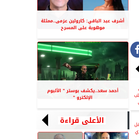
أشرف عبد الباقي: كارولين عزمى..ممثلة
موهوبة على المسرح
أحمد سعد..يكشف بوستر ” الألبوم
لب
الإلكترو ”
الأعلى قراءة
فل
ي