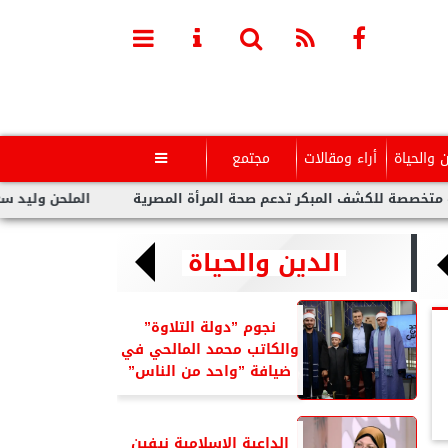
ن والحياة
أراء ومقالات
مجتمع

لكشف المبكر تدعم صحة المرأة المصرية
الملحن وليد سعد : أزمة ت
الدين والحياة
نجوم ”دولة التلاوة”
والكاتب محمد المالحي في
ضيافة ”واحد من الناس”
الداعية الإسلامية نيفين