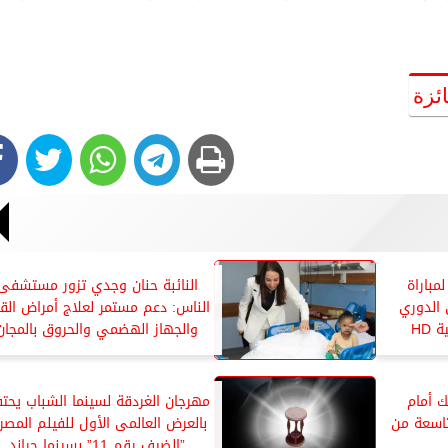
ئزة
مباراة
النائبة حنان وجدي تزور مستشفى
 الدوري
الناس: دعم مستمر لعلاج أمراض الق
والجهاز الهضمي والحروق بالمجان
ك أمام
مهرجان الغردقة لسينما الشباب يحت
تاسعة من
بالعرض العالمى الأول للفيلم المصر
”الضيف رقم 11” بسينما جراند