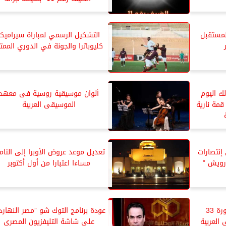
المستقبل
التشكيل الرسمي لمباراة سيراميكا
كليوباترا والجونة في الدوري الممتا
لك اليوم
ألوان موسيقية روسية فى معهد
دوري المصري 2025.. قمة نارية
الموسيقى العربية
إنتصارات
تعديل موعد عروض الأوبرا إلى الثام
رويش ”
مساءا اعتبارا من أول أكتوبر
الأوبرا تطلق فعاليات الدورة 33
عودة برنامج التوك شو ”مصر النهارد
العربية
على شاشة التليفزيون المصري