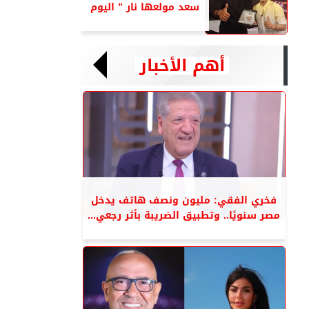
سعد مولعها نار ” اليوم
أهم الأخبار
فخري الفقي: مليون ونصف هاتف يدخل
مصر سنويًا.. وتطبيق الضريبة بأثر رجعي...