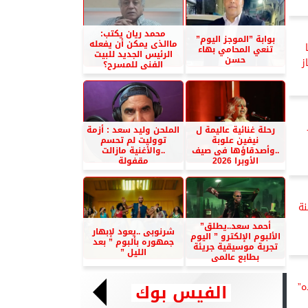
محمد ريان يكتب:
بوابة ”الموجز اليوم”
ماالذى يمكن أن يفعله
تنعي المحامي بهاء
الرئيس الجديد للبيت
حسن
ز
الفنى للمسرح؟
رحلة غنائية عاليمة ل
الملحن وليد سعد : أزمة
نيفين علوبة
تووليت لم تحسم
..وأصدقاؤها فى صيف
..والأغنية مازالت
الأوبرا 2026
مقفولة
نة
أحمد سعد..يطلق”
شرنوبى ..يعود لإبهار
الألبوم الإلكترو ” اليوم
جمهوره بألبوم ” بعد
تجربة موسيقية جريئة
الليل ”
بطابع عالمى
الفيس بوك
ه”