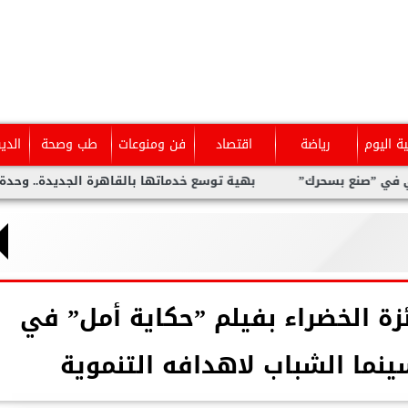
ية اليوم
رياضة
اقتصاد
فن ومنوعات
طب وصحة
الدي
 بسحرك”
بهية توسع خدماتها بالقاهرة الجديدة.. وحدة متخصصة ل
زة الخضراء بفيلم ”حكاية أمل” في
نما الشباب لاهدافه التنموية