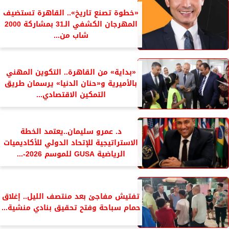
«خطوة تصنع تاريخ».. القاهرة تستضيف
المهرجان الكشفي الـ31 بمشاركة 2000
شاب من...
«بداية» من القاهرة.. التكوين المهني
بالأميرية و«حنان الدنيا» يرسمان طريق
التمكين الاقتصادي...
د. عمرو سليمان..يعتمد الخطة
الاستراتيجية للإتحاد الدولي للأكاديميات
الرياضية GUSA للموسم 2026-...
تفتيش مفاجئ بعد منتصف الليل.. إغلاق
حمام سباحة وفتح تحقيق بنادي منشية...