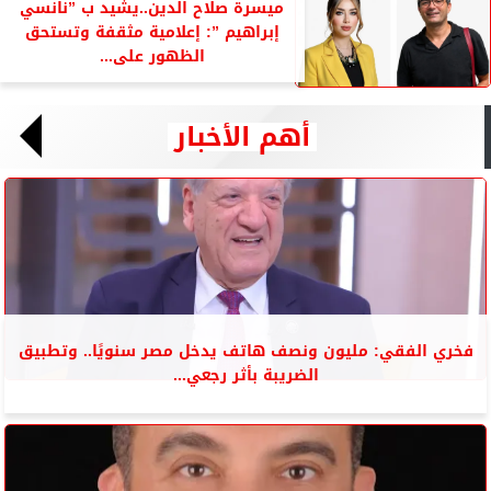
ميسرة صلاح الدين..يشيد ب ”نانسي
إبراهيم ”: إعلامية مثقفة وتستحق
الظهور على...
أهم الأخبار
فخري الفقي: مليون ونصف هاتف يدخل مصر سنويًا.. وتطبيق
الضريبة بأثر رجعي...