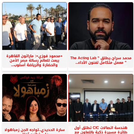
«محمود فوزي»: ماراثون القاهرة
محمد سراج..يطلق ” The Acting Lab
يبعث للعالم رسالة مصر الأمن
” معمل متكامل لفنون الأداء...
والحضارة والرياضة أسلوب...
هندسة اتصالات CIC تطلق أول
سارة الحديدي..تواجه الجن زمباهولا
طائرة مسيرة ذكية بالتعاون مع