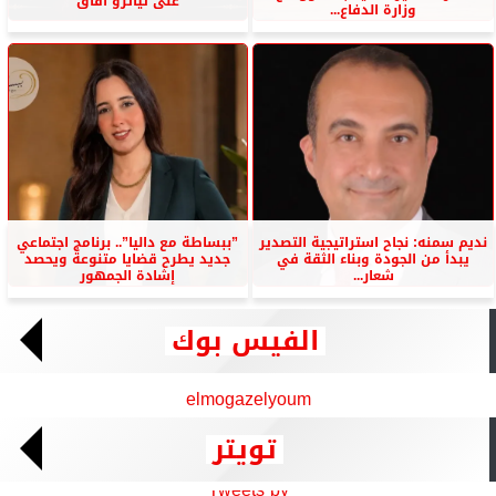
على تياترو آفاق
وزارة الدفاع...
نديم سمنه: نجاح استراتيجية التصدير
”ببساطة مع داليا”.. برنامج اجتماعي
يبدأ من الجودة وبناء الثقة في
جديد يطرح قضايا متنوعة ويحصد
شعار...
إشادة الجمهور
الفيس بوك
elmogazelyoum
تويتر
Tweets by