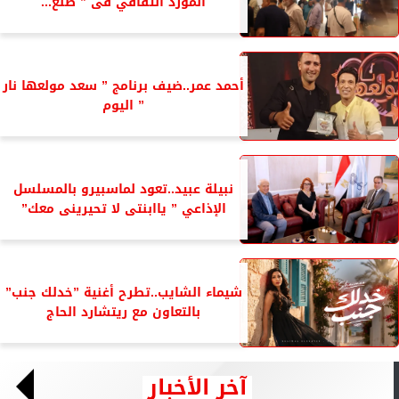
المورد الثقافي فى ” صنع...
أحمد عمر..ضيف برنامج ” سعد مولعها نار
” اليوم
نبيلة عبيد..تعود لماسبيرو بالمسلسل
الإذاعي ” ياابنتى لا تحيرينى معك”
شيماء الشايب..تطرح أغنية ”خدلك جنب”
بالتعاون مع ريتشارد الحاج
آخر الأخبار