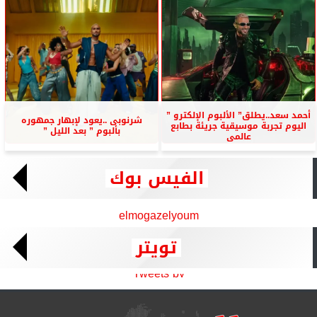
أحمد سعد..يطلق” الألبوم الإلكترو ”
شرنوبى ..يعود لإبهار جمهوره
اليوم تجربة موسيقية جريئة بطابع
بألبوم ” بعد الليل ”
عالمى
الفيس بوك
elmogazelyoum
تويتر
Tweets by