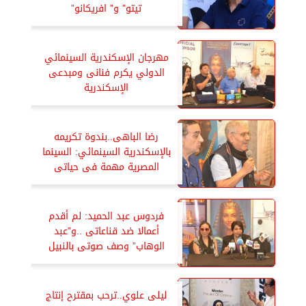
تيتو” و” افريكانو”
مهرجان الإسكندرية السينمائي
الدولي يكرم فنانى ومبدعى
الإسكندرية
رضا الباهى..بندوة تكريمه
بالإسكندرية السينمائي: السينما
المصرية مهمة فى حياتى
فردوس عبد الحميد: لم أقدم
أعمالا ضد قناعاتى ..و”عبد
الوهاب” وصف صوتى بالنبيل
ليلى علوي..ترحب بمقترح إنتاج