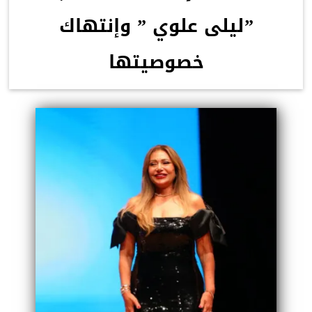
”ليلى علوي ” وإنتهاك
خصوصيتها