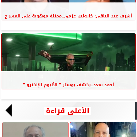
أشرف عبد الباقي: كارولين عزمى..ممثلة موهوبة على المسرح
أحمد سعد..يكشف بوستر ” الألبوم الإلكترو ”
الأعلى قراءة