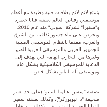
يتمتع لانج لانج بعلاقات فنية وطيدة مع أعظم
موسيقيي وفناني العالم بصفته فنانا حصريا
و"سفيرا" لشركة "سوني" منذ عام 2010،
ويحرص على بناء جسور ثقافية بين الشرق
والغرب، مقدما بانتظام الموسيقى الصينية
للجمهور الغربي والموسيقى الغربية للصين
وغيرها من التجارب الهامة التي تهدف إلى
الدعاية للموسيقى الكلاسيكية بشكل عام
وموسيقى آلة البيانو بشكل خاص.
بصفته "سفيرا عالميا للبيانو" (على حد تعبير
صحيفة "ذا نيويوركر")، وكذلك بصفته سفيرا
للنوايا الحسنة لليونيسيف، وكذلك من خلال