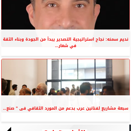
نديم سمنه: نجاح استراتيجية التصدير يبدأ من الجودة وبناء الثقة
في شعار...
سبعة مشاريع لفنانين عرب بدعم من المورد الثقافي فى ” صنع...