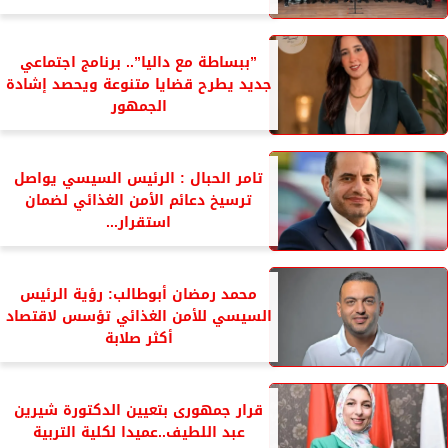
”ببساطة مع داليا”.. برنامج اجتماعي
جديد يطرح قضايا متنوعة ويحصد إشادة
الجمهور
تامر الحبال : الرئيس السيسي يواصل
ترسيخ دعائم الأمن الغذائي لضمان
استقرار...
محمد رمضان أبوطالب: رؤية الرئيس
السيسي للأمن الغذائي تؤسس لاقتصاد
أكثر صلابة
قرار جمهورى بتعيين الدكتورة شيرين
عبد اللطيف..عميدا لكلية التربية