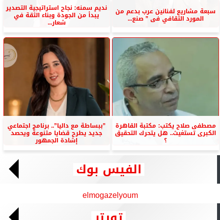
نديم سمنه: نجاح استراتيجية التصدير
سبعة مشاريع لفنانين عرب بدعم من
يبدأ من الجودة وبناء الثقة في
المورد الثقافي فى ” صنع...
شعار...
مصطفى صلاح يكتب: مكتبة القاهرة
”ببساطة مع داليا”.. برنامج اجتماعي
الكبرى تستغيث.. هل يتحرك التحقيق
جديد يطرح قضايا متنوعة ويحصد
؟
إشادة الجمهور
الفيس بوك
elmogazelyoum
تويتر