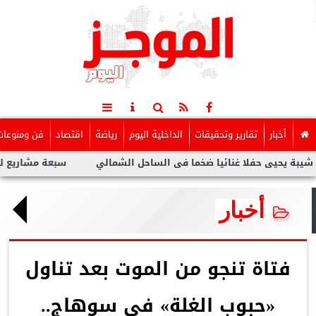
أخبار
تقارير وتحقيقات
الداخلية اليوم
رياضة
اقتصاد
فن ومنوعات
ى حفلا غنائيا ضخما فى الساحل الشمالي
سبعة مشاريع لفنانين عرب 
أخبار
فتاة تنجو من الموت بعد تناول
«حبوب الغلة» في سوهاج..