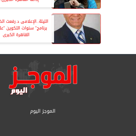
الليلة..الإعلامى د.رفعت ا
برنامج” سنوات التكوين ”عل
القاهرة الكبرى
الموجز اليوم