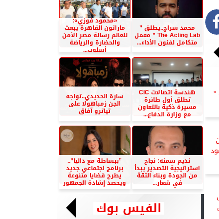
«محمود فوزي»:
محمد سراج..يطلق ”
ماراثون القاهرة يبعث
The Acting Lab ” معمل
للعالم رسالة مصر الأمن
متكامل لفنون الأداء...
والحضارة والرياضة
أسلوب...
هندسة اتصالات CIC
”
سارة الحديدي..تواجه
تطلق أول طائرة
الجن زمباهولا على
مسيرة ذكية بالتعاون
تياترو آفاق
مع وزارة الدفاع...
ن
ود
نديم سمنه: نجاح
”ببساطة مع داليا”..
استراتيجية التصدير يبدأ
برنامج اجتماعي جديد
من الجودة وبناء الثقة
يطرح قضايا متنوعة
في شعار...
ويحصد إشادة الجمهور
الفيس بوك