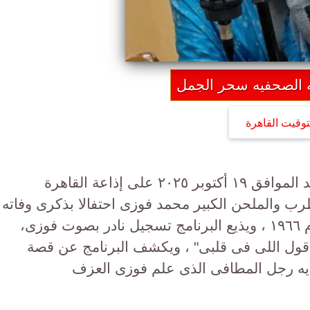
به الصحفيه سحر الجمل
توقيت القاهرة
يقدم برنامج" أغانى منسية" غدا الأحد الموافق ١٩ أكتوبر ٢٠٢٥ على إذاعة القاهرة
 عن المطرب والملحن الكبير محمد فوزى احتفالا بذكرى وفاته
،حيث توفى فوزى فى ٢٠ أكتوبر عام ١٩٦٦ ، ويذيع البرنامج تسجيل نادر بصوت فوزى،
 أقول اللى فى قلبى" ، ويكشف البرنامج عن قصة
ه رجل المطافى الذى علم فوزى العزف