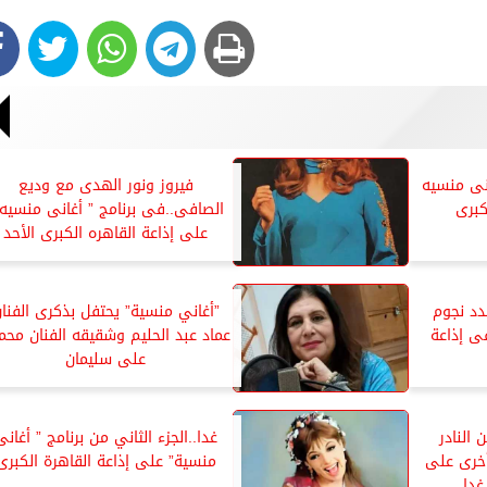
نى منسيه
فيروز ونور الهدى مع وديع
كبرى
الصافى..فى برنامج ” أغانى منسيه 
على إذاعة القاهره الكبرى الأحد
دد نجوم
”أغاني منسية” يحتفل بذكرى الفنا
ى إذاعة
عماد عبد الحليم وشقيقه الفنان محم
على سليمان
النادر
غدا..الجزء الثاني من برنامج ” أغانى
أخرى على
منسية” على إذاعة القاهرة الكبرى
غدا