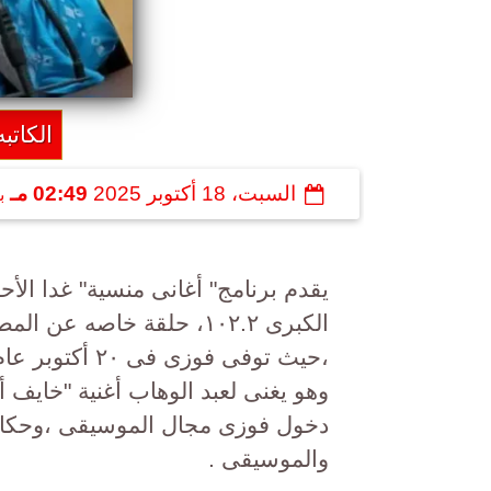
الكات
السبت، 18 أكتوبر 2025
02:49 مـ
ب
الكبرى ١٠٢.٢، حلقة خاصه
وهو يغنى لعبد الوهاب أغنية "خايف
دخول فوزى مجال الموسيقى ،وحكاي
والموسيقى .