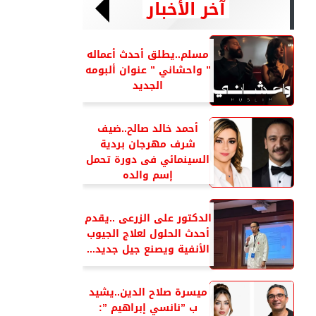
آخر الأخبار
مسلم..يطلق أحدث أعماله
” واحشاني ” عنوان ألبومه
الجديد
أحمد خالد صالح..ضيف
شرف مهرجان بردية
السينمائي فى دورة تحمل
إسم والده
الدكتور على الزرعى ..يقدم
أحدث الحلول لعلاج الجيوب
الأنفية ويصنع جيل جديد...
ميسرة صلاح الدين..يشيد
ب ”نانسي إبراهيم ”: