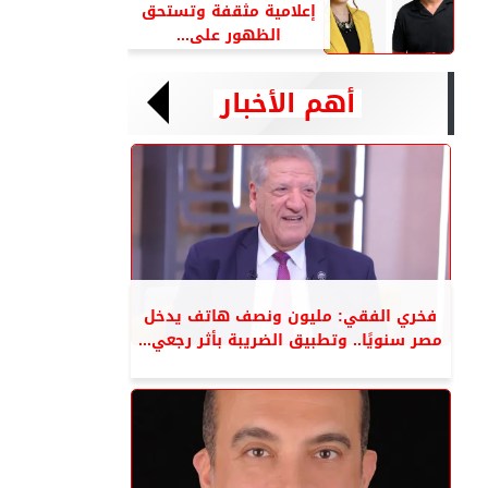
إعلامية مثقفة وتستحق
الظهور على...
أهم الأخبار
فخري الفقي: مليون ونصف هاتف يدخل
مصر سنويًا.. وتطبيق الضريبة بأثر رجعي...