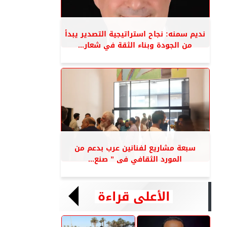
نديم سمنه: نجاح استراتيجية التصدير يبدأ
من الجودة وبناء الثقة في شعار...
سبعة مشاريع لفنانين عرب بدعم من
المورد الثقافي فى ” صنع...
الأعلى قراءة