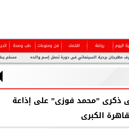
ية اليوم
رياضة
اقتصاد
فن ومنوعات
طب وصحة
الدي
 بردية السينمائي فى دورة تحمل إسم والده
مسلم..يطلق أحدث أع
ى ذكرى ”محمد فوزى” على إذاعة
قاهرة الكبرى