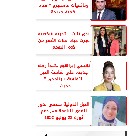
وثائقيات ماسبيرو ” قناة
رقمية جديدة
ندى ثابت .. تجربة شخصية
غيرت حياة مئات الأسر من
ذوى الهمم
نانسي إبراهيم ..تبدأ رحلة
جديدة على شاشة النيل
الثقافية ببرنامجى ”
حديث...
النيل الدولية تحتفى بدور
القوى الناعمة فى دعم
ثورة 23 يوليو 1952