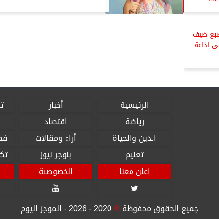
لضبع ضيف
ى اذاعة
الرئيسية
أخبار
تق
رياضة
اقتصاد
الدين والحياة
أراء ومقالات
فض
تعليم
بلوجر نيوز
تكن
اعلن معنا
الخصوصية


جميع الحقوق محفوظة
©
2020 - 2026 - الموجز اليوم