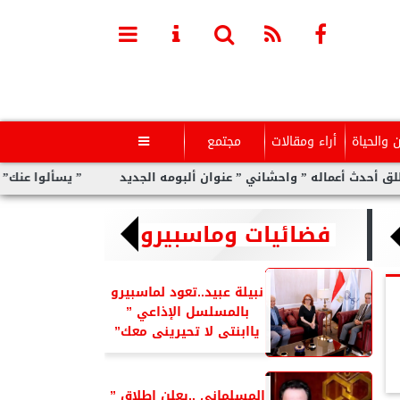
ن والحياة
أراء ومقالات
مجتمع

ماله ” واحشاني ” عنوان ألبومه الجديد
” يسألوا عنك” أولى مفاجآت
فضائيات وماسبيرو
نبيلة عبيد..تعود لماسبيرو
بالمسلسل الإذاعي ”
ياابنتى لا تحيرينى معك”
المسلمانى ..يعلن إطلاق ”