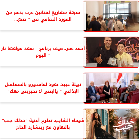
سبعة مشاريع لفنانين عرب بدعم من
المورد الثقافي فى ” صنع...
أحمد عمر..ضيف برنامج ” سعد مولعها نار
” اليوم
نبيلة عبيد..تعود لماسبيرو بالمسلسل
الإذاعي ” ياابنتى لا تحيرينى معك”
شيماء الشايب..تطرح أغنية ”خدلك جنب”
بالتعاون مع ريتشارد الحاج