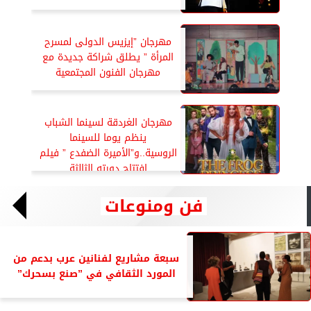
مهرجان ”إيزيس الدولى لمسرح
المرأة ” يطلق شراكة جديدة مع
مهرجان الفنون المجتمعية
مهرجان الغردقة لسينما الشباب
ينظم يوما للسينما
الروسية..و”الأميرة الضفدع ” فيلم
إفتتاح دورته الثالثة
فن ومنوعات
سبعة مشاريع لفنانين عرب بدعم من
المورد الثقافي في ”صنع بسحرك”