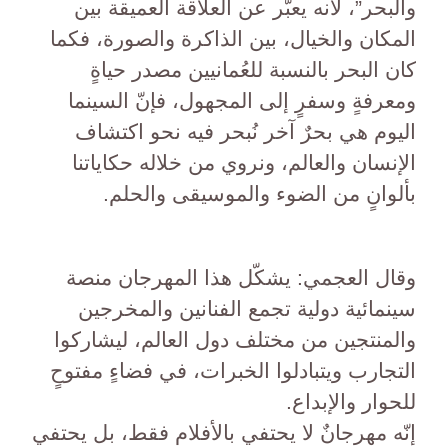
والبحر”، لأنه يعبّر عن العلاقة العميقة بين
المكان والخيال، بين الذاكرة والصورة، فكما
كان البحر بالنسبة للعُمانيين مصدر حياةٍ
ومعرفةٍ وسفرٍ إلى المجهول، فإنّ السينما
اليوم هي بحرٌ آخر نُبحر فيه نحو اكتشاف
الإنسان والعالم، ونروي من خلاله حكاياتنا
بألوانٍ من الضوء والموسيقى والحلم.
وقال العجمي: يشكّل هذا المهرجان منصة
سينمائية دولية تجمع الفنانين والمخرجين
والمنتجين من مختلف دول العالم، ليشاركوا
التجارب ويتبادلوا الخبرات، في فضاءٍ مفتوحٍ
للحوار والإبداع.
إنّه مهرجانٌ لا يحتفي بالأفلام فقط، بل يحتفي