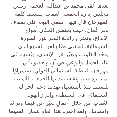
بعدها ألقى محمد بن عبدالله العجمي رئيس
مجلس إدارة الجمعية العمانية للسينما كلمة
المهرجان قال فيها : نلتقي اليوم على ضفاف
بحر عُمان، حيث يحتضن المكان أمواج
الإبداع، وتمتزج رائحة البحر بنور الصورة
السينمائية، لنحتفي معًا بالفن السابع الذي
يوحّد القلوب، ويعبّر عن الإنسان، ويُسهم في
بناء الجمال والوعي في آنٍ واحد،و يأتي
مهرجان الباطنة السينمائي الدولي استمرارًا
لمسيرةٍ فنيةٍ وثقافيةٍ بدأتها الجمعية العُمانية
للسينما منذ تأسيسها، بهدف دعم الحراك
السينمائي في السلطنة، وإبراز الهوية
العُمانية من خلال أعمالٍ تعبّر عن قيمنا وتراثنا
وإنساننا ، ولقد اخترنا هذا العام شعار “السينما