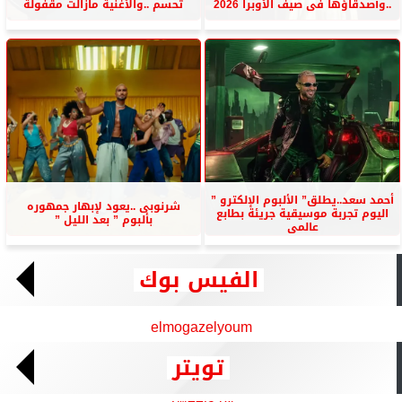
..وأصدقاؤها فى صيف الأوبرا 2026
تحسم ..والأغنية مازالت مقفولة
أحمد سعد..يطلق” الألبوم الإلكترو ”
شرنوبى ..يعود لإبهار جمهوره
اليوم تجربة موسيقية جريئة بطابع
بألبوم ” بعد الليل ”
عالمى
الفيس بوك
elmogazelyoum
تويتر
Tweets by