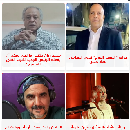
محمد ريان يكتب: ماالذى يمكن أن
بوابة ”الموجز اليوم” تنعي المحامي
يفعله الرئيس الجديد للبيت الفنى
بهاء حسن
للمسرح؟
رحلة غنائية عاليمة ل نيفين علوبة
الملحن وليد سعد : أزمة تووليت لم