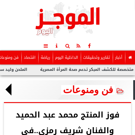
أخبار
تقارير وتحقيقات
الداخلية اليوم
رياضة
اقتصاد
فن ومنوعات
لكشف المبكر تدعم صحة المرأة المصرية
الملحن وليد سعد : أزمة ت
فن ومنوعات
فوز المنتج محمد عبد الحميد
والفنان شريف رمزى..فى