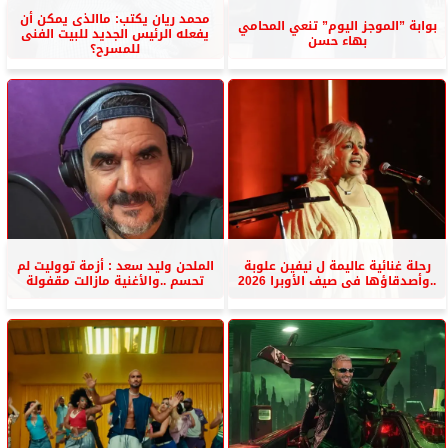
محمد ريان يكتب: ماالذى يمكن أن
بوابة ”الموجز اليوم” تنعي المحامي
يفعله الرئيس الجديد للبيت الفنى
بهاء حسن
للمسرح؟
رحلة غنائية عاليمة ل نيفين علوبة
الملحن وليد سعد : أزمة تووليت لم
..وأصدقاؤها فى صيف الأوبرا 2026
تحسم ..والأغنية مازالت مقفولة