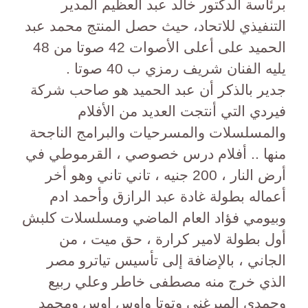
برئاسة الدكتور خالد عبد العظيم المدير
التنفيذي للاتحاد، حيث حصل المنتج محمد عبد
الحميد على أعلى الأصوات 42 صوتا من 48
يليه الفنان شريف رمزي ب 40 صوتا .
جدير بالذكر أن عبد الحميد هو صاحب شركة
فيردي التي أنتجت العديد من الأفلام
والمسلسلات والمسرحيات والبرامج الناجحة
منها .. أفلام درس خصوصي ، القرموطي في
أرض النار ، 200 جنيه ، تاني تاني وهو أخر
أعماله بطولة غادة عبد الرازق وأحمد ادم
وبيومي فؤاد العام الماضي ومسلسلات كلبش
أول بطولة لامير كرارة ، حق ميت ، من
الجاني ، بالإضافة إلى تأسيس تياترو مصر
الذي خرج منه مصطفى خاطر وعلي ربيع
وحمدي الميرغني وتوتا واوس اوس ومحمد