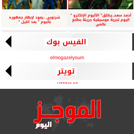
أحمد سعد..يطلق” الألبوم الإلكترو ”
شرنوبى ..يعود لإبهار جمهوره
اليوم تجربة موسيقية جريئة بطابع
بألبوم ” بعد الليل ”
عالمى
الفيس بوك
elmogazelyoum
تويتر
Tweets by