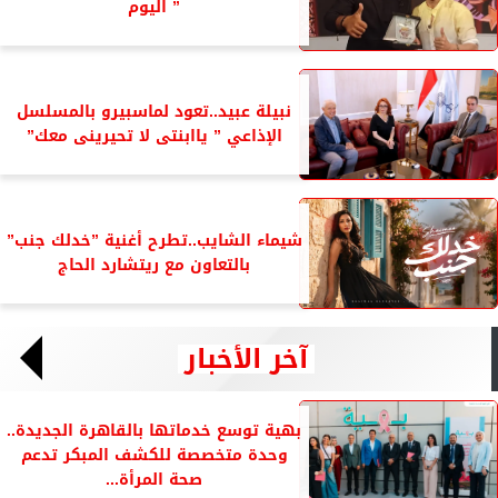
” اليوم
نبيلة عبيد..تعود لماسبيرو بالمسلسل
الإذاعي ” ياابنتى لا تحيرينى معك”
شيماء الشايب..تطرح أغنية ”خدلك جنب”
بالتعاون مع ريتشارد الحاج
آخر الأخبار
بهية توسع خدماتها بالقاهرة الجديدة..
وحدة متخصصة للكشف المبكر تدعم
صحة المرأة...