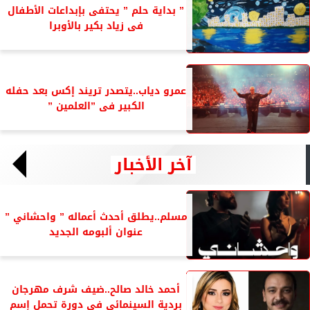
” بداية حلم ” يحتفى بإبداعات الأطفال
فى زياد بكير بالأوبرا
عمرو دياب..يتصدر تريند إكس بعد حفله
الكبير فى ”العلمين ”
آخر الأخبار
مسلم..يطلق أحدث أعماله ” واحشاني ”
عنوان ألبومه الجديد
أحمد خالد صالح..ضيف شرف مهرجان
بردية السينمائي فى دورة تحمل إسم