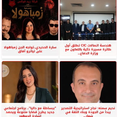
هندسة اتصالات CIC تطلق أول
سارة الحديدي..تواجه الجن زمباهولا
طائرة مسيرة ذكية بالتعاون مع
على تياترو آفاق
وزارة الدفاع...
نديم سمنه: نجاح استراتيجية التصدير
”ببساطة مع داليا”.. برنامج اجتماعي
يبدأ من الجودة وبناء الثقة في
جديد يطرح قضايا متنوعة ويحصد
شعار...
إشادة الجمهور