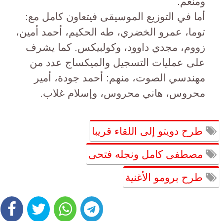
ومنعم.
أما في التوزيع الموسيقى فيتعاون كامل مع:
توما، عمرو الخضري، طه الحكيم، أحمد أمين،
زووم، مجدي داوود، وكولبيكس. كما يشرف
على عمليات التسجيل والميكساج عدد من
مهندسي الصوت، منهم: أحمد جودة، أمير
محروس، هاني محروس، وإسلام غلاب.
طرح دويتو إلى اللقاء قريبا
مصطفى كامل ونجله فتحى
طرح برومو الأغنية