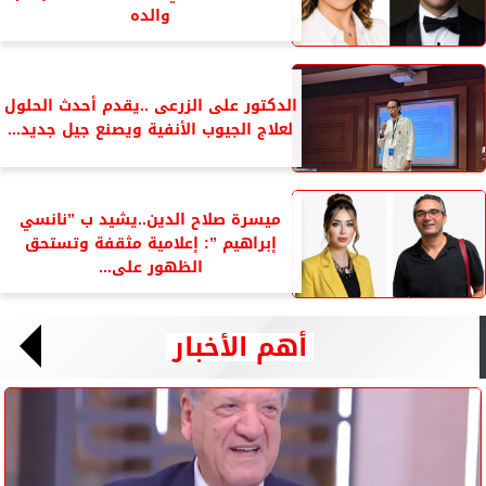
والده
الدكتور على الزرعى ..يقدم أحدث الحلول
لعلاج الجيوب الأنفية ويصنع جيل جديد...
ميسرة صلاح الدين..يشيد ب ”نانسي
إبراهيم ”: إعلامية مثقفة وتستحق
الظهور على...
أهم الأخبار