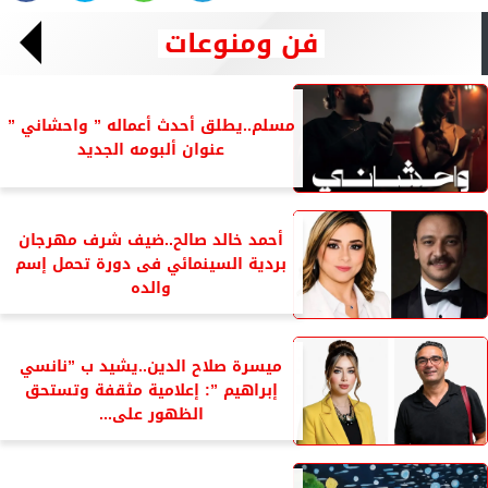
فن ومنوعات
مسلم..يطلق أحدث أعماله ” واحشاني ”
عنوان ألبومه الجديد
أحمد خالد صالح..ضيف شرف مهرجان
بردية السينمائي فى دورة تحمل إسم
والده
ميسرة صلاح الدين..يشيد ب ”نانسي
إبراهيم ”: إعلامية مثقفة وتستحق
الظهور على...