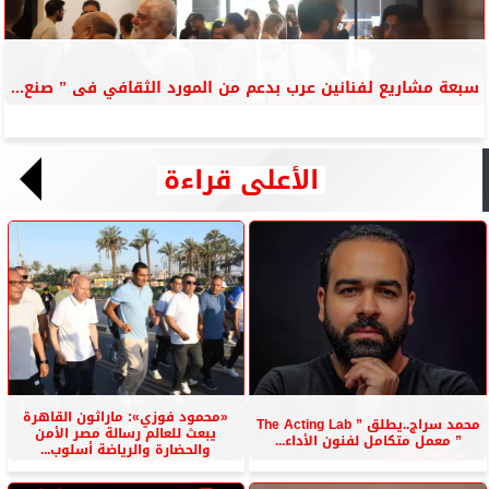
سبعة مشاريع لفنانين عرب بدعم من المورد الثقافي فى ” صنع...
الأعلى قراءة
«محمود فوزي»: ماراثون القاهرة
محمد سراج..يطلق ” The Acting Lab
يبعث للعالم رسالة مصر الأمن
” معمل متكامل لفنون الأداء...
والحضارة والرياضة أسلوب...