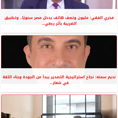
فخري الفقي: مليون ونصف هاتف يدخل مصر سنويًا.. وتطبيق
الضريبة بأثر رجعي...
نديم سمنه: نجاح استراتيجية التصدير يبدأ من الجودة وبناء الثقة
في شعار...