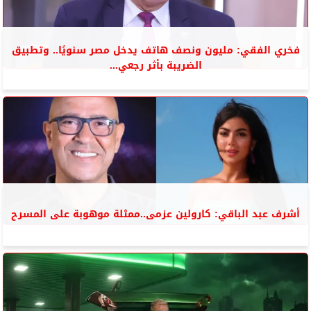
فخري الفقي: مليون ونصف هاتف يدخل مصر سنويًا.. وتطبيق
الضريبة بأثر رجعي...
أشرف عبد الباقي: كارولين عزمى..ممثلة موهوبة على المسرح