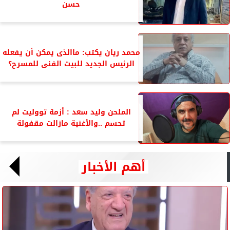
حسن
محمد ريان يكتب: ماالذى يمكن أن يفعله
الرئيس الجديد للبيت الفنى للمسرح؟
الملحن وليد سعد : أزمة تووليت لم
تحسم ..والأغنية مازالت مقفولة
أهم الأخبار