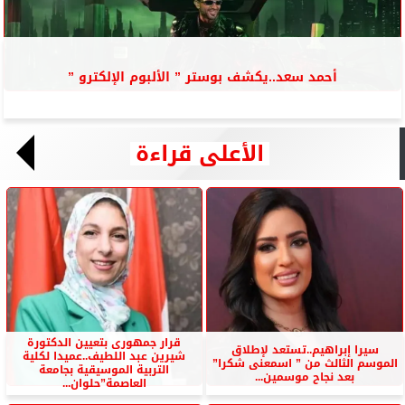
أحمد سعد..يكشف بوستر ” الألبوم الإلكترو ”
الأعلى قراءة
قرار جمهورى بتعيين الدكتورة
سيرا إبراهيم..تستعد لإطلاق
شيرين عبد اللطيف..عميدا لكلية
الموسم الثالث من ” اسمعنى شكرا”
التربية الموسيقية بجامعة
بعد نجاح موسمين...
العاصمة”حلوان...