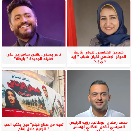
شيرين الشافعي..تتولى رئاسة
تامر حسنى..يهنئ ساموزين على
المركز الإعلامي لكيان شباب ” إيد
أغنيته الجديدة ” بايظة”
في إيد...
محمد رمضان أبوطالب: رؤية الرئيس
تحية من صناع فيلم” حين يكتب الحب
السيسي للأمن الغذائي تؤسس
” للزعيم عادل إمام