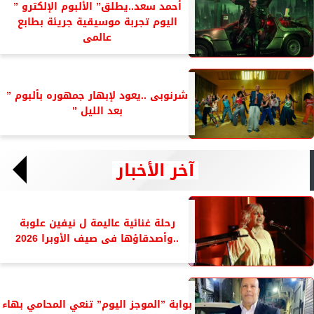
أحمد سعد..يطلق” الألبوم الإلكترو ”
اليوم تجربة موسيقية جريئة بطابع
عالمى
شرنوبى ..يعود لإبهار جمهوره بألبوم ”
بعد الليل ”
آخر الأخبار
رحلة غنائية عاليمة ل نيفين علوبة
..وأصدقاؤها فى صيف الأوبرا 2026
بوابة ”الموجز اليوم” تنعي المحامي بهاء