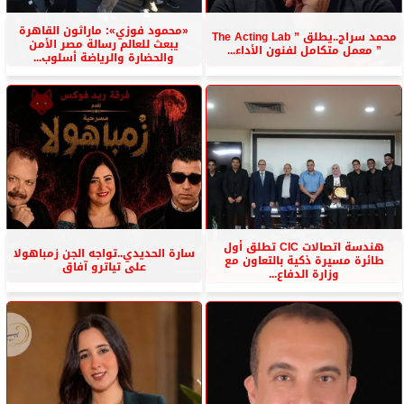
«محمود فوزي»: ماراثون القاهرة
محمد سراج..يطلق ” The Acting Lab
يبعث للعالم رسالة مصر الأمن
” معمل متكامل لفنون الأداء...
والحضارة والرياضة أسلوب...
هندسة اتصالات CIC تطلق أول
سارة الحديدي..تواجه الجن زمباهولا
طائرة مسيرة ذكية بالتعاون مع
على تياترو آفاق
وزارة الدفاع...