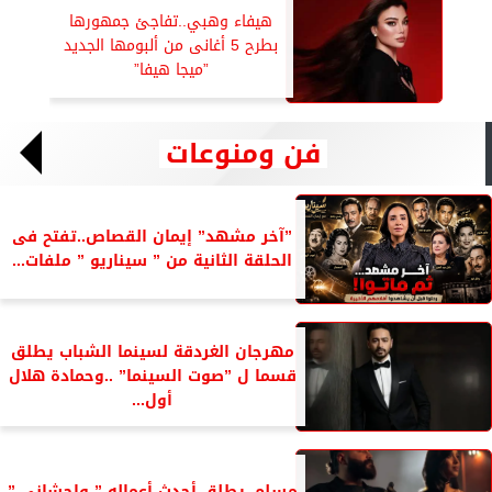
هيفاء وهبي..تفاجئ جمهورها
بطرح 5 أغانى من ألبومها الجديد
”ميجا هيفا”
فن ومنوعات
”آخر مشهد” إيمان القصاص..تفتح فى
الحلقة الثانية من ” سيناريو ” ملفات...
مهرجان الغردقة لسينما الشباب يطلق
قسما ل ”صوت السينما” ..وحمادة هلال
أول...
مسلم..يطلق أحدث أعماله ” واحشاني ”