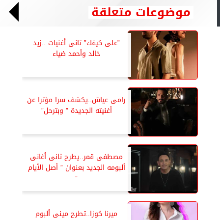
موضوعات متعلقة
”على كيفك” ثانى أغنيات ..زيد
خالد وأحمد ضياء
رامى عياش..يكشف سرا مؤثرا عن
أغنيته الجديدة ” وبترحل”
مصطفى قمر..يطرح ثانى أغانى
ألبومه الجديد بعنوان ” أصل الأيام
”
ميرنا كوزا..تطرح مينى ألبوم