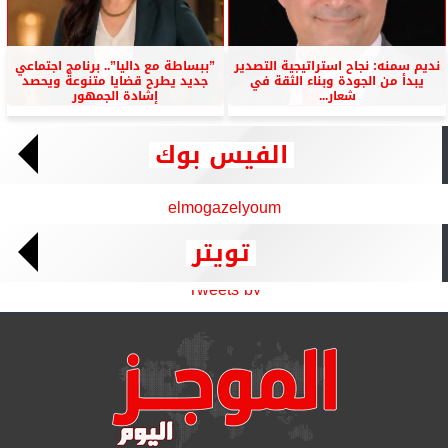
نديم سمنه: نجاح استراتيجية التصدير
”ببساطة مع داليا”.. برنامج اجتماعي
يبدأ من الجودة وبناء الثقة في
جديد يطرح قضايا متنوعة ويحصد
شعار...
إشادة الجمهور
الفيس بوك
elmogazelyoum
تويتر
Tweets by