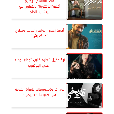
مجد القاسم ..يطرح
أغنية”الدكتورة” بالتعاون مع
ريتشارد الحاج
أحمد زعيم ..يواصل نجاحه ويطرح
”مابكدبش”
آية عقيل..تطرح كليب ”وداع بوداع
” على اليوتيوب
مى فاروق..ورسالة للمرأة القوية
فى أغنيتها ” تاريخى”