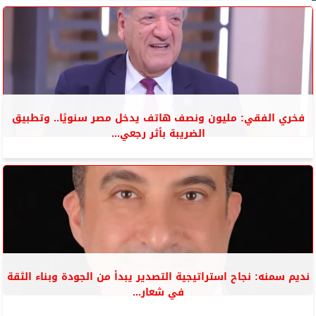
فخري الفقي: مليون ونصف هاتف يدخل مصر سنويًا.. وتطبيق
الضريبة بأثر رجعي...
نديم سمنه: نجاح استراتيجية التصدير يبدأ من الجودة وبناء الثقة
في شعار...