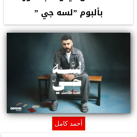
بألبوم ”لسه جي ”
أحمد كامل