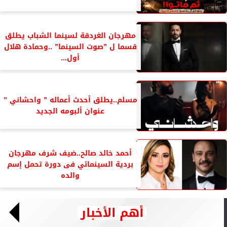
مهرجان الغردقة لسينما الشباب يطلق
قسما ل ”صوت السينما” ..وحمادة هلال
أول...
مسلم..يطلق أحدث أعماله ” واحشاني ”
عنوان ألبومه الجديد
أحمد خالد صالح..ضيف شرف مهرجان
بردية السينمائي فى دورة تحمل إسم
والده
أهم الأخبار