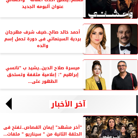
عنوان ألبومه الجديد
أحمد خالد صالح..ضيف شرف مهرجان
بردية السينمائي فى دورة تحمل إسم
والده
ميسرة صلاح الدين..يشيد ب ”نانسي
إبراهيم ”: إعلامية مثقفة وتستحق
الظهور على...
آخر الأخبار
”آخر مشهد” إيمان القصاص..تفتح فى
الحلقة الثانية من ” سيناريو ” ملفات...