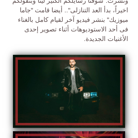
ونشرت:"شوفنا رسايلكم الكتير لينا وبنقولكم
اخيراً، بدأ العد التنازلى".. أيضا قامت "جاما
ميوزيك" بنشر فيديو آخر لقيام كامل بالغناء
فى أحد الاستوديوهات أثناء تصوير إحدى
الأغنيات الجديدة.