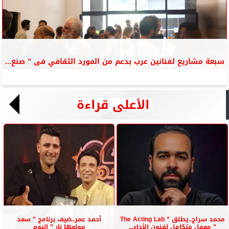
سبعة مشاريع لفنانين عرب بدعم من المورد الثقافي فى ” صنع...
الأعلى قراءة
محمد سراج..يطلق ” The Acting Lab
أحمد عمر..ضيف برنامج ” سعد
” معمل متكامل لفنون الأداء...
مولعها نار ” اليوم