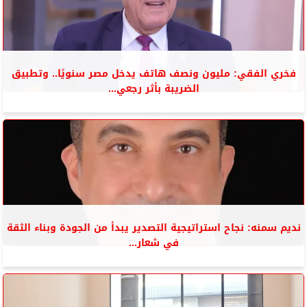
فخري الفقي: مليون ونصف هاتف يدخل مصر سنويًا.. وتطبيق
الضريبة بأثر رجعي...
نديم سمنه: نجاح استراتيجية التصدير يبدأ من الجودة وبناء الثقة
في شعار...