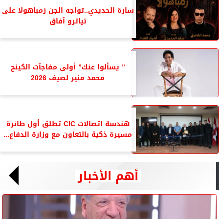
سارة الحديدي..تواجه الجن زمباهولا على
تياترو آفاق
” يسألوا عنك” أولى مفاجآت الكينج
محمد منير لصيف 2026
هندسة اتصالات CIC تطلق أول طائرة
مسيرة ذكية بالتعاون مع وزارة الدفاع...
أهم الأخبار