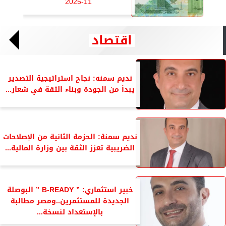
11-2025
اقتصاد
نديم سمنه: نجاح استراتيجية التصدير
يبدأ من الجودة وبناء الثقة في شعار...
نديم سمنة: الحزمة الثانية من الإصلاحات
الضريبية تعزز الثقة بين وزارة المالية...
خبير استثماري: ” B-READY ” البوصلة
الجديدة للمستثمرين..ومصر مطالبة
بالإستعداد لنسخة...