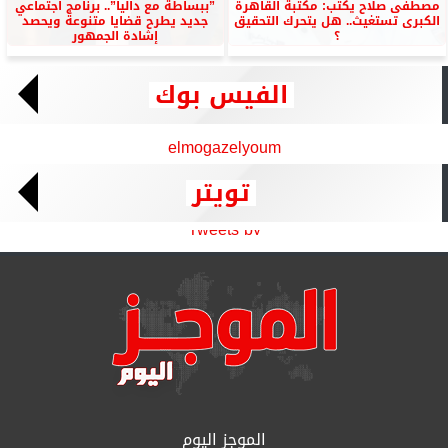
مصطفى صلاح يكتب: مكتبة القاهرة
”ببساطة مع داليا”.. برنامج اجتماعي
الكبرى تستغيث.. هل يتحرك التحقيق
جديد يطرح قضايا متنوعة ويحصد
؟
إشادة الجمهور
الفيس بوك
elmogazelyoum
تويتر
Tweets by
الموجز اليوم