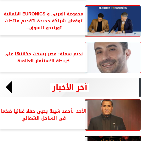
مجموعة العربي و EURONICS الالمانية
توقعان شراكة جديدة لتقديم منتجات
تورنيدو للسوق...
نديم سمنة: مصر رسخت مكانتها على
خريطة الاستثمار العالمية
آخر الأخبار
الأحد ..أحمد شيبة يحيى حفلا غنائيا ضخما
فى الساحل الشمالي