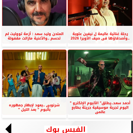
رحلة غنائية عاليمة ل نيفين علوبة
الملحن وليد سعد : أزمة تووليت لم
..وأصدقاؤها فى صيف الأوبرا 2026
تحسم ..والأغنية مازالت مقفولة
أحمد سعد..يطلق” الألبوم الإلكترو ”
شرنوبى ..يعود لإبهار جمهوره
اليوم تجربة موسيقية جريئة بطابع
بألبوم ” بعد الليل ”
عالمى
الفيس بوك