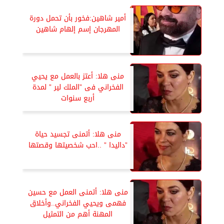
أمير شاهين:فخور بأن تحمل دورة
المهرجان إسم إلهام شاهين
منى هلا: أعتز بالعمل مع يحيي
الفخراني فى ”الملك لير ” لمدة
أربع سنوات
منى هلا: أتمنى تجسيد حياة
”داليدا ” ..احب شخصيتها وقصتها
منى هلا: أتمنى العمل مع حسين
فهمى ويحيي الفخراني..وأخلاق
المهنة أهم من التمثيل