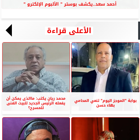
أحمد سعد..يكشف بوستر ” الألبوم الإلكترو ”
الأعلى قراءة
محمد ريان يكتب: ماالذى يمكن أن
بوابة ”الموجز اليوم” تنعي المحامي
يفعله الرئيس الجديد للبيت الفنى
بهاء حسن
للمسرح؟