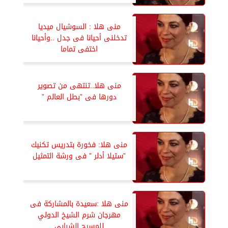
منى هلا : السوشيال ميديا
تدخلنى أحيانا فى جدل ..وأحيانا
اختفى تماما
منى هلا..تنتهى من تصوير
دورها فى ”بطل العالم ”
منى هلا: فخورة بتدريس تكنيك
”ستيلا أدلر ” فى ورشة التمثيل
منى هلا :سعيدة بالمشاركة فى
مهرجان شرم الشيخ الدولي
للمسرح الشبابي