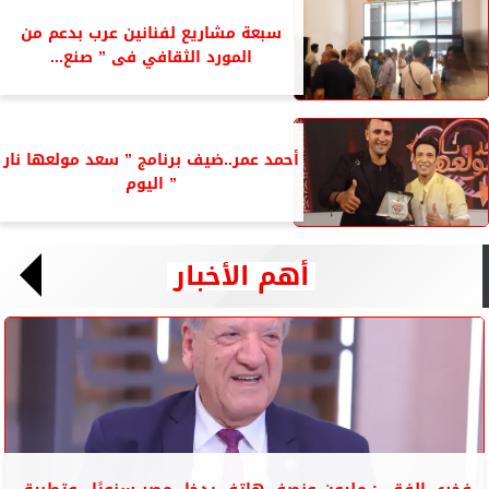
سبعة مشاريع لفنانين عرب بدعم من
المورد الثقافي فى ” صنع...
أحمد عمر..ضيف برنامج ” سعد مولعها نار
” اليوم
أهم الأخبار