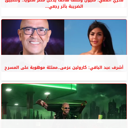
فخري الفقي: مليون ونصف هاتف يدخل مصر سنويًا.. وتطبيق
الضريبة بأثر رجعي...
أشرف عبد الباقي: كارولين عزمى..ممثلة موهوبة على المسرح