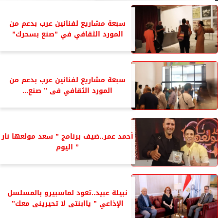
سبعة مشاريع لفنانين عرب بدعم من
المورد الثقافي في ”صنع بسحرك”
سبعة مشاريع لفنانين عرب بدعم من
المورد الثقافي فى ” صنع...
أحمد عمر..ضيف برنامج ” سعد مولعها نار
” اليوم
نبيلة عبيد..تعود لماسبيرو بالمسلسل
الإذاعي ” ياابنتى لا تحيرينى معك”