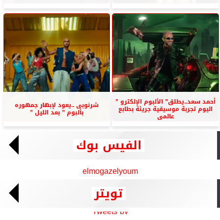
أحمد سعد..يطلق” الألبوم الإلكترو ”
شرنوبى ..يعود لإبهار جمهوره
اليوم تجربة موسيقية جريئة بطابع
بألبوم ” بعد الليل ”
عالمى
الفيس بوك
elmogazelyoum
تويتر
Tweets by