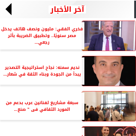
آخر الأخبار
فخري الفقي: مليون ونصف هاتف يدخل
مصر سنويًا.. وتطبيق الضريبة بأثر
رجعي...
نديم سمنه: نجاح استراتيجية التصدير
يبدأ من الجودة وبناء الثقة في شعار...
سبعة مشاريع لفنانين عرب بدعم من
المورد الثقافي فى ” صنع...