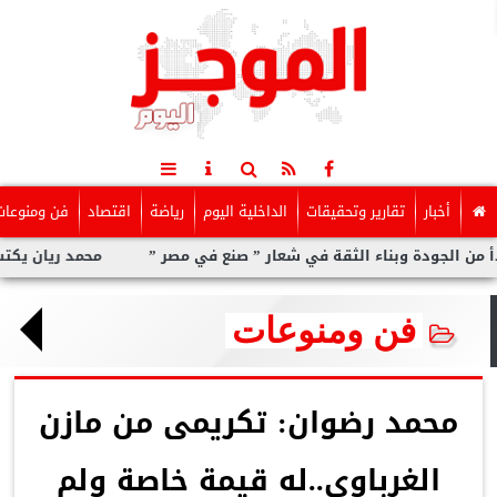
أخبار
تقارير وتحقيقات
الداخلية اليوم
رياضة
اقتصاد
فن ومنوعات
دة وبناء الثقة في شعار ” صنع في مصر ”
محمد ريان يكتب: ماالذى 
فن ومنوعات
محمد رضوان: تكريمى من مازن
الغرباوي..له قيمة خاصة ولم