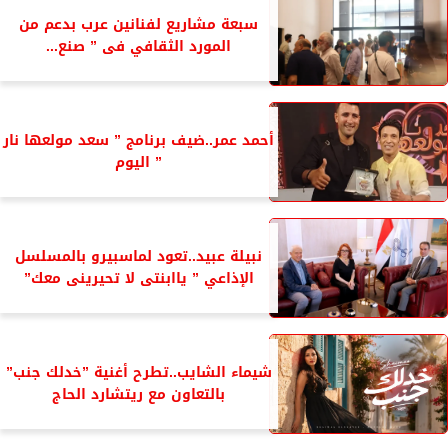
سبعة مشاريع لفنانين عرب بدعم من
المورد الثقافي فى ” صنع...
أحمد عمر..ضيف برنامج ” سعد مولعها نار
” اليوم
نبيلة عبيد..تعود لماسبيرو بالمسلسل
الإذاعي ” ياابنتى لا تحيرينى معك”
شيماء الشايب..تطرح أغنية ”خدلك جنب”
بالتعاون مع ريتشارد الحاج