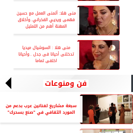
منى هلا: أتمنى العمل مع حسين
فهمى ويحيي الفخراني..وأخلاق
المهنة أهم من التمثيل
منى هلا : السوشيال ميديا
تدخلنى أحيانا فى جدل ..وأحيانا
اختفى تماما
فن ومنوعات
سبعة مشاريع لفنانين عرب بدعم من
المورد الثقافي في ”صنع بسحرك”