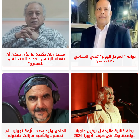
محمد ريان يكتب: ماالذى يمكن أن
بوابة ”الموجز اليوم” تنعي المحامي
يفعله الرئيس الجديد للبيت الفنى
بهاء حسن
للمسرح؟
رحلة غنائية عاليمة ل نيفين علوبة
الملحن وليد سعد : أزمة تووليت لم
..وأصدقاؤها فى صيف الأوبرا 2026
تحسم ..والأغنية مازالت مقفولة