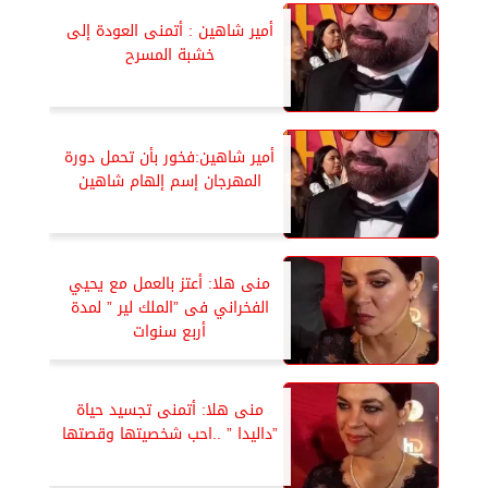
أمير شاهين : أتمنى العودة إلى
خشبة المسرح
أمير شاهين:فخور بأن تحمل دورة
المهرجان إسم إلهام شاهين
منى هلا: أعتز بالعمل مع يحيي
الفخراني فى ”الملك لير ” لمدة
أربع سنوات
منى هلا: أتمنى تجسيد حياة
”داليدا ” ..احب شخصيتها وقصتها