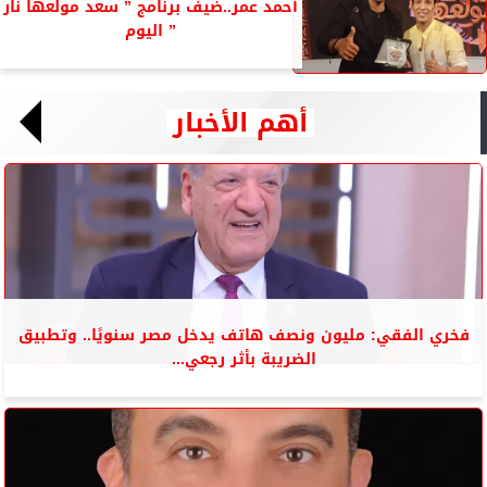
أحمد عمر..ضيف برنامج ” سعد مولعها نار
” اليوم
أهم الأخبار
فخري الفقي: مليون ونصف هاتف يدخل مصر سنويًا.. وتطبيق
الضريبة بأثر رجعي...